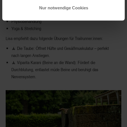
Massagepistole
Compression Boots
(z. B. von
Blackroll
)
Nur notwendige Cookies
Recovery Slopes
Physiobehandlung
Yoga & Stretching
Lisa empfiehlt dazu folgende Übungen für Trailrunner:innen:
🧘
Die Taube
: Öffnet Hüfte und Gesäßmuskulatur – perfekt
nach langen Anstiegen.
🧘
Viparita Karani
(Beine an die Wand): Fördert die
Durchblutung, entlastet müde Beine und beruhigt das
Nervensystem.