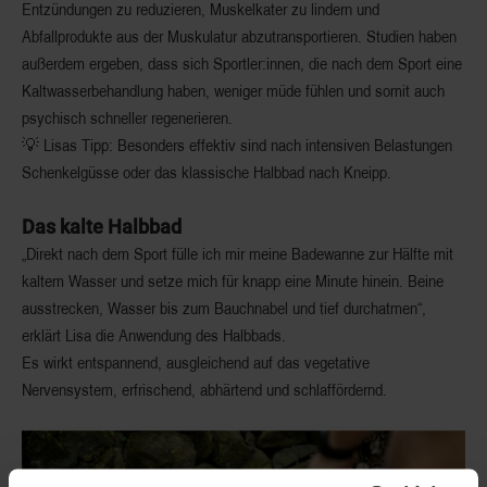
Entzündungen zu reduzieren, Muskelkater zu lindern und
Abfallprodukte aus der Muskulatur abzutransportieren. Studien haben
außerdem ergeben, dass
sich Sportler:innen, die nach dem Sport eine
Kaltwasserbehandlung haben, weniger müde fühlen und somit auch
psychisch schneller regenerieren.
💡 Lisas Tipp: Besonders effektiv sind nach intensiven Belastungen
Schenkelgüsse oder das klassische Halbbad nach Kneipp.
Das kalte Halbbad
„Direkt nach dem Sport fülle ich mir meine Badewanne zur Hälfte mit
kaltem Wasser und setze mich für knapp eine Minute hinein. Beine
ausstrecken, Wasser bis zum Bauchnabel und tief durchatmen“,
erklärt Lisa die Anwendung des Halbbads.
Es wirkt entspannend, ausgleichend auf das vegetative
Nervensystem, erfrischend, abhärtend und schlaffördernd.