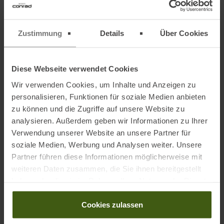
Zustimmung
Details
Über Cookies
Diese Webseite verwendet Cookies
Wir verwenden Cookies, um Inhalte und Anzeigen zu
personalisieren, Funktionen für soziale Medien anbieten
zu können und die Zugriffe auf unsere Website zu
Einfach eine Wanne mit kaltem Wasser füllen, reinsetzen und tief
analysieren. Außerdem geben wir Informationen zu Ihrer
durchatmen. Foto: Unsplash
Verwendung unserer Website an unsere Partner für
soziale Medien, Werbung und Analysen weiter. Unsere
4.
REGENERATIONSTRAINING & ENTSPANNUNG
Partner führen diese Informationen möglicherweise mit
weiteren Daten zusammen, die Sie ihnen bereitgestellt
Aktive Regeneration bringt den Kreislauf in Schwung, ohne den Körper
haben oder die sie im Rahmen Ihrer Nutzung der Dienste
zusätzlich zu belasten.
gesammelt haben.
Annikas Tipp:
Cookies zulassen
Faszienrolle