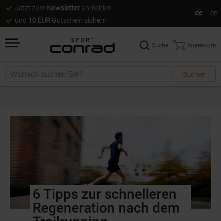
Jetzt zum
Newsletter
anmelden
de
en
und
10 EUR
Gutschein sichern
Suche
Warenkorb
Suchen
6 Tipps zur schnelleren
Regeneration nach dem