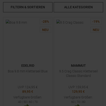
FILTERN & SORTIEREN
ALLE KATEGORIEN
-
28
%
-
19
%
NEU
NEU
EDELRID
MAMMUT
Boa 9.8 mm Kletterseil Blue
9.5 Crag Classic Kletterseil
Classic Standard
UVP
124,95
€
UVP
159,95
€
89,95 €
129,95 €
Verfügbare Größen:
Verfügbare Größen:
40
|
50
|
60
|
70
60
|
70
|
80