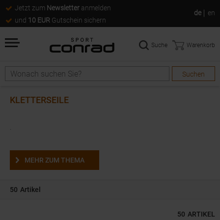
Jetzt zum
Newsletter
anmelden
de
en
und
10 EUR
Gutschein sichern
Suche
Warenkorb
Suchen
Suche
KLETTERSEILE
.
MEHR ZUM THEMA
50
Artikel
50
ARTIKEL