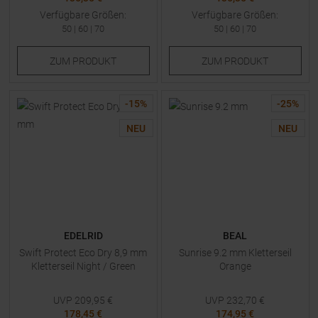
Verfügbare Größen:
Verfügbare Größen:
50
|
60
|
70
50
|
60
|
70
ZUM
PRODUKT
ZUM
PRODUKT
-
15
%
-
25
%
NEU
NEU
EDELRID
BEAL
Swift Protect Eco Dry 8,9 mm
Sunrise 9.2 mm Kletterseil
Kletterseil Night / Green
Orange
UVP
209,95
€
UVP
232,70
€
178,45 €
174,95 €