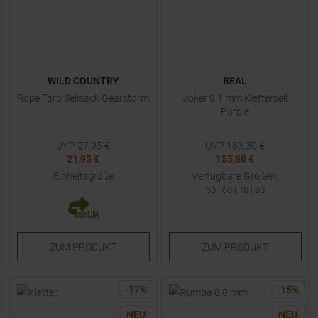
WILD COUNTRY
BEAL
Rope Tarp Seilsack Gearstorm
Joker 9.1 mm Kletterseil
Purple
UVP
27,95
€
UVP
183,30
€
21,95 €
155,80 €
Einheitsgröße
Verfügbare Größen:
50
|
60
|
70
|
80
ZUM
PRODUKT
ZUM
PRODUKT
-
17
%
-
15
%
NEU
NEU