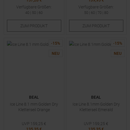
157,20 €
139,95 €
Verfügbare Größen:
Verfügbare Größen:
40
|
50
|
60
50
|
60
|
70
|
80
ZUM
PRODUKT
ZUM
PRODUKT
-
15
%
-
15
%
NEU
NEU
BEAL
BEAL
Ice Line 8.1 mm Golden Dry
Ice Line 8.1mm Golden Dry
Kletterseil Orange
Kletterseil Emerald
UVP
159,25
€
UVP
159,25
€
135,35 €
135,35 €