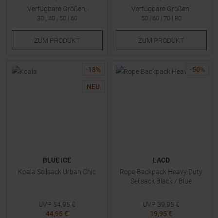
Verfügbare Größen:
Verfügbare Größen:
30
|
40
|
50
|
60
50
|
60
|
70
|
80
ZUM
PRODUKT
ZUM
PRODUKT
-
18
%
-
50
%
NEU
BLUE ICE
LACD
Koala Seilsack Urban Chic
Rope Backpack Heavy Duty
Seilsack Black / Blue
UVP
54,95
€
UVP
39,95
€
44,95 €
19,95 €