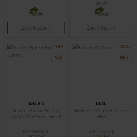
50
|
70
ZUM
PRODUKT
ZUM
PRODUKT
-
15
%
-
20
%
NEU
NEU
EDELRID
BEAL
Rap Line Protect Eco Dry
Booster III 9.7 mm Kletterseil
6,0mm II Kletterseil Icemint
Blue
UVP
184,95
€
UVP
175,10
€