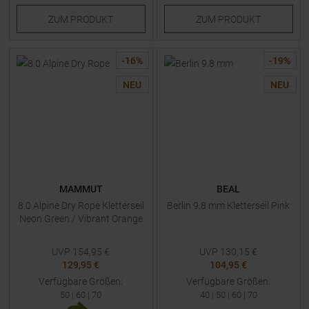
ZUM
PRODUKT
ZUM
PRODUKT
-
16
%
-
19
%
NEU
NEU
MAMMUT
BEAL
8.0 Alpine Dry Rope Kletterseil
Berlin 9.8 mm Kletterseil Pink
Neon Green / Vibrant Orange
UVP
154,95
€
UVP
130,15
€
129,95 €
104,95 €
Verfügbare Größen:
Verfügbare Größen:
50
|
60
|
70
40
|
50
|
60
|
70