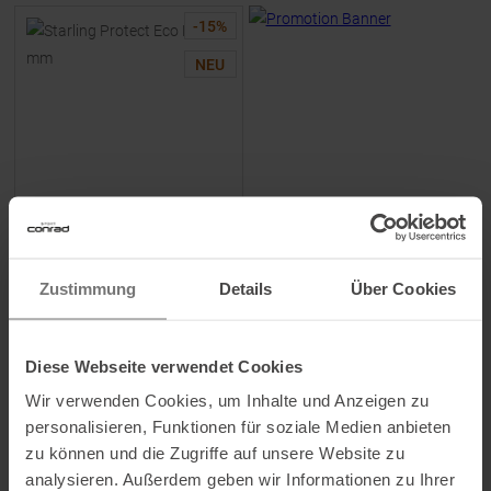
-
15
%
NEU
EDELRID
Starling Protect Eco Dry 8,2
mm Kletterseil Icemint / Night
Zustimmung
Details
Über Cookies
UVP
209,95
€
178,45 €
Diese Webseite verwendet Cookies
Verfügbare Größen:
60
Wir verwenden Cookies, um Inhalte und Anzeigen zu
personalisieren, Funktionen für soziale Medien anbieten
zu können und die Zugriffe auf unsere Website zu
analysieren. Außerdem geben wir Informationen zu Ihrer
ZUM
PRODUKT