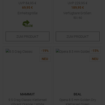
UVP
84,95
€
UVP
229,95
€
69,95 €
189,95 €
Einheitsgröße
Verfügbare Größen:
50
|
60
ZUM
PRODUKT
ZUM
PRODUKT
-
19
%
-
15
%
NEU
NEU
MAMMUT
BEAL
9.5 Crag Classic Kletterseil
Opera 8.5 mm Golden Dry
Vibrant Orange / White
Kletterseil Green