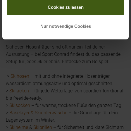
und Pistenmodus wechselst.
Cookies zulassen
PASST PERFEKT: WEITERE SKI ALPIN
Nur notwendige Cookies
BEKLEIDUNG BEI SPORT CONRAD
Skihosen Hosenträger sind oft nur ein Teil deiner
Ausrüstung – bei Sport Conrad findest du das passende
Setup für jedes Skierlebnis. Entdecke zum Beispiel:
>
Skihosen
– mit und ohne integrierte Hosenträger,
wasserdicht, atmungsaktiv und optimal geschnitten.
>
Skijacken
– für jede Wetterlage, von sportlich-funktional
bis freeride-ready.
>
Skisocken
– für warme, trockene Füße den ganzen Tag.
>
Baselayer & Skiunterwäsche
– die Grundlage für dein
Lagensystem im Winter.
>
Skihelme
&
Skibrillen
– für Sicherheit und klare Sicht am