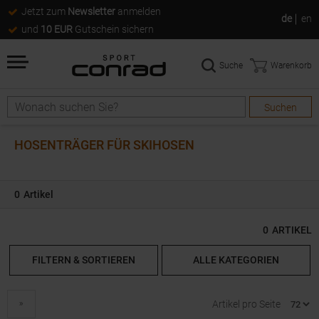
Jetzt zum
Newsletter
anmelden
de
en
und
10 EUR
Gutschein sichern
Suche
Warenkorb
Suchen
Suche
HOSENTRÄGER FÜR SKIHOSEN
0
Artikel
0
ARTIKEL
FILTERN & SORTIEREN
ALLE KATEGORIEN
next
Artikel pro Seite