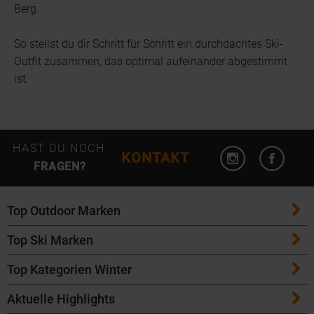
Berg.
So stellst du dir Schritt für Schritt ein durchdachtes Ski-
Outfit zusammen, das optimal aufeinander abgestimmt
ist.
Instagram öffn
Facebo
HAST DU NOCH
KONTAKT
FRAGEN?
Top Outdoor Marken
Top Ski Marken
Patagonia
Top Kategorien Winter
ATK Bindungen
Maloja
Aktuelle Highlights
Ski
K2 Ski
Salomon