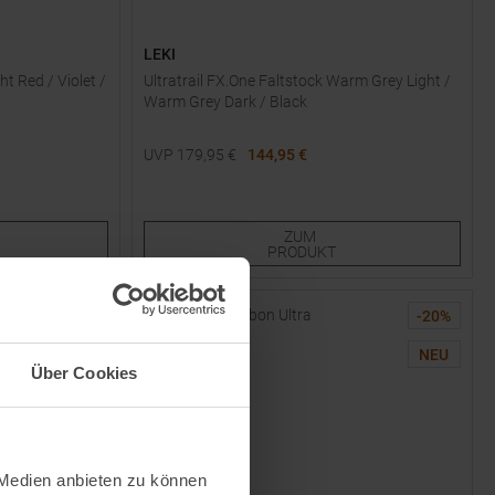
LEKI
ht Red / Violet /
Ultratrail FX.One Faltstock Warm Grey Light /
Warm Grey Dark / Black
UVP
179,95
€
144,95 €
Verfügbare Größen:
110
115
120
130
ZUM
PRODUKT
-
55
%
-
20
%
NEU
NEU
Über Cookies
 Medien anbieten zu können