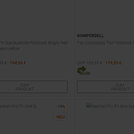
KOMPERDELL
 FX.One Superlite Faltstock Bright Red
Fxp Composite Trail Faltstock 
 Neonyellow
95
€
154,95 €
UVP
169,95
€
119,95 €
e Größen:
Verfügbare Größen:
5
120
125
130
105
110
115
120
125
ZUM
ZUM
PRODUKT
PRODUKT
-
19
%
NEU