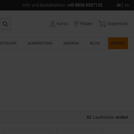
Info- und Bestelltelefon
:
+49 8856 9367133
de
en
Konto
Filialen
Warenkorb
OUTDOOR
AUSRÜSTUNG
MARKEN
BLOG
OUTLET
52
Laufstöcke
Artikel