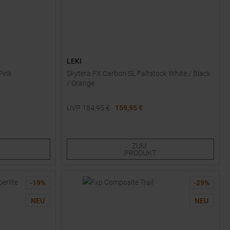
LEKI
Pink
Skytera FX Carbon SL Faltstock White / Black
/ Orange
UVP
184,95
€
159,95 €
Einheitsgröße
ZUM
PRODUKT
-
19
%
-
29
%
NEU
NEU