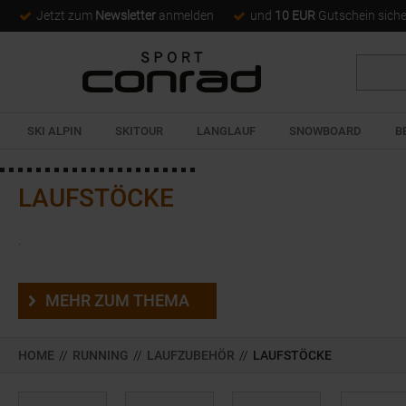
Jetzt zum
Newsletter
anmelden
und
10 EUR
Gutschein sich
Suche
SKI ALPIN
SKITOUR
LANGLAUF
SNOWBOARD
B
LAUFSTÖCKE
.
MEHR ZUM THEMA
HOME
//
RUNNING
//
LAUFZUBEHÖR
//
LAUFSTÖCKE