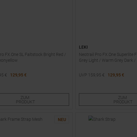
LEKI
Pro FX.One SL Faltstock Bright Red /
Neotrail Pro FX.One Superlite
Neonyellow
Grey Light / Warm Grey Dark /
95
€
129,95 €
UVP
159,95
€
129,95 €
e Größen:
Verfügbare Größen:
0
125
130
110
115
120
125
130
ZUM
ZUM
PRODUKT
PRODUKT
NEU