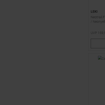
LEKI
Neotrail 
/ Neonyel
UVP
159,
Verfügbar
110
11