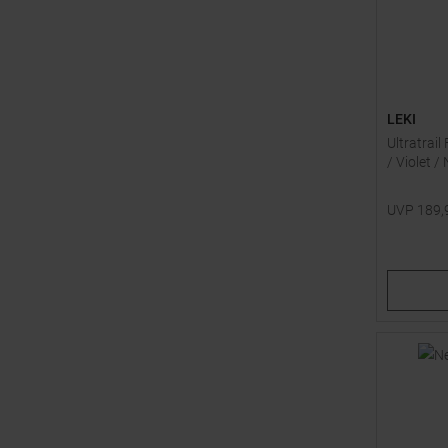
LEKI
Ultratrail
/ Violet /
UVP
189,
Verfügbar
110
11