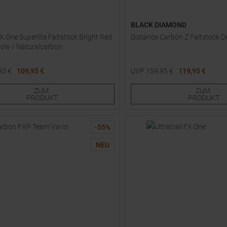
BLACK DIAMOND
FX.One Superlite Faltstock Bright Red
Distance Carbon Z Faltstock D
low / Naturalcarbon
95
€
109,95 €
UVP
159,95
€
119,95 €
e Größen:
Verfügbare Größen:
ZUM
ZUM
5
120
125
130
110
115
120
125
130
PRODUKT
PRODUKT
-
55
%
NEU