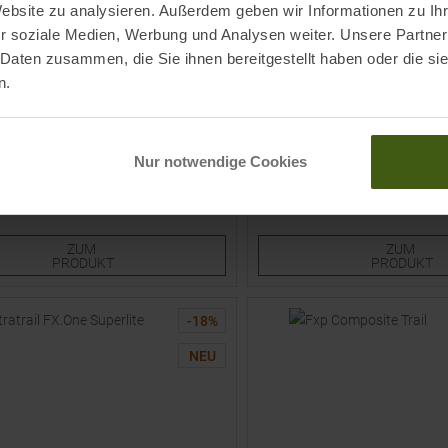
Website zu analysieren. Außerdem geben wir Informationen zu I
r soziale Medien, Werbung und Analysen weiter. Unsere Partner
 Daten zusammen, die Sie ihnen bereitgestellt haben oder die s
n.
KOMPERDELL
l FX Superlite Faltstock White / Envy
Carbon FXP Team Vario Faltst
Nur notwendige Cookies
95
€
169,95 €
UVP
219,95
€
99,95 €
röße
Verfügbare Größen:
135
ZUM
ZUM
PRODUKT
PRODUKT
-
18
%
NEU