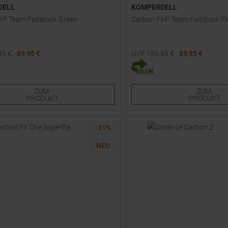
DELL
KOMPERDELL
XP Team Faltstock Green
Carbon FXP Team Faltstock Pi
95
€
89,95 €
UVP
189,95
€
89,95 €
e Größen:
Verfügbare Größen:
5
105
135
ZUM
ZUM
PRODUKT
PRODUKT
-
31
%
NEU