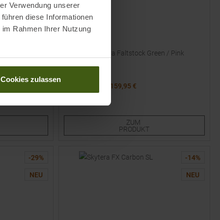
hrer Verwendung unserer
 führen diese Informationen
ie im Rahmen Ihrer Nutzung
KOMPERDELL
ock Green
Fxp Carbon Ultra Faltstock Green / Pink
Cookies zulassen
UVP
199,95
€
159,95 €
Verfügbare Größen:
110
115
120
125
130
ZUM
PRODUKT
-
29
%
-
14
%
NEU
NEU