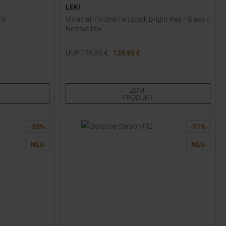
LEKI
nk
Ultratrail FX.One Faltstock Bright Red / Black /
Neonyellow
UVP
179,95
€
139,95 €
Verfügbare Größen:
105
110
115
120
135
ZUM
PRODUKT
-
25
%
-
21
%
NEU
NEU