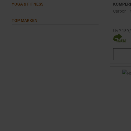
YOGA & FITNESS
KOMPER
Carbon F
TOP MARKEN
UVP
189,
Verfügbar
105
11