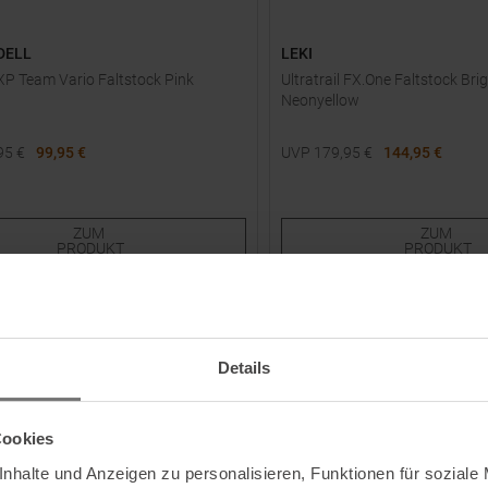
DELL
LEKI
P Team Vario Faltstock Pink
Ultratrail FX.One Faltstock Brig
Neonyellow
95
€
99,95 €
UVP
179,95
€
144,95 €
e Größen:
Verfügbare Größen:
110
115
120
125
130
ZUM
ZUM
PRODUKT
PRODUKT
-
15
%
NEU
Details
Cookies
nhalte und Anzeigen zu personalisieren, Funktionen für soziale