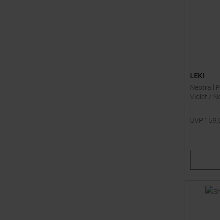
LEKI
Neotrail 
Violet / 
UVP
159,
Verfügbar
115
12