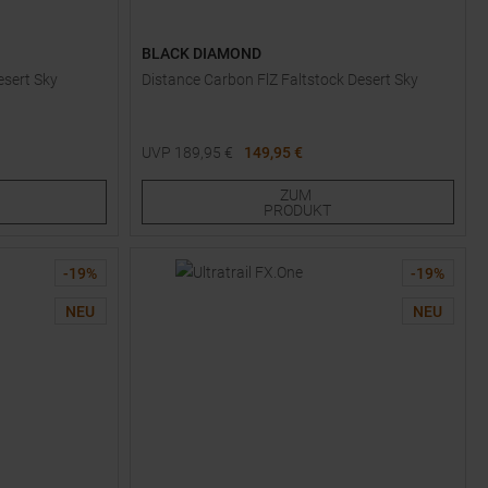
BLACK DIAMOND
esert Sky
Distance Carbon FlZ Faltstock Desert Sky
UVP
189,95
€
149,95 €
Verfügbare Größen:
ZUM
110
125
140
PRODUKT
-
19
%
-
19
%
NEU
NEU