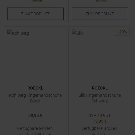
ZUM
PRODUKT
ZUM
PRODUKT
-
20
%
ROECKL
ROECKL
Kohlberg Fingerhandschuhe
Silk Fingerhandschuhe
Black
Schwarz
29,95 €
UVP
19,95
€
15,95 €
Verfügbare Größen:
Verfügbare Größen:
07,0
|
07,5
|
08,0
|
09,5
M
|
L
|
XL