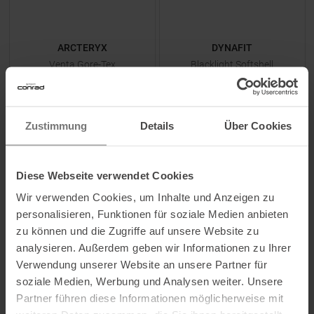
ARCTERYX
DYNAFIT
Venta Gore-Tex
Blacklight Softshell
Fingerhandschuhe Black
Fingerhandschuhe Black Out
149,95 €
UVP
59,95
€
Zustimmung
Details
49,95 €
Über Cookies
Verfügbare Größen:
Verfügbare Größen:
S
|
M
S
|
M
Diese Webseite verwendet Cookies
Wir verwenden Cookies, um Inhalte und Anzeigen zu
ZUM
PRODUKT
ZUM
PRODUKT
personalisieren, Funktionen für soziale Medien anbieten
zu können und die Zugriffe auf unsere Website zu
analysieren. Außerdem geben wir Informationen zu Ihrer
Verwendung unserer Website an unsere Partner für
soziale Medien, Werbung und Analysen weiter. Unsere
Partner führen diese Informationen möglicherweise mit