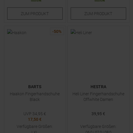
ZUM
PRODUKT
ZUM
PRODUKT
-
50
%
BARTS
HESTRA
Haakon Fingerhandschuhe
Heli Liner Fingerhandschuhe
Black
Offwhite Damen
UVP
34,95
€
39,95 €
17,50 €
Verfügbare Größen:
Verfügbare Größen:
LXL
06,0
|
07,0
|
08,0