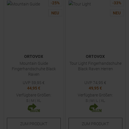
-
25
%
-
33
%
NEU
NEU
ORTOVOX
ORTOVOX
Mountain Guide
Tour Light Fingerhandschuhe
Fingerhandschuhe Black
Black Raven Herren
Raven
UVP
59,95
€
UVP
74,95
€
44,95 €
49,95 €
Verfügbare Größen:
Verfügbare Größen:
S
|
M
|
XL
S
|
M
|
L
|
XL
ZUM
PRODUKT
ZUM
PRODUKT