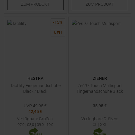
ZUM
PRODUKT
ZUM
PRODUKT
-
15
%
NEU
HESTRA
ZIENER
Tactility Fingerhandschuhe
Zi-697 Touch Multisport
Black / Black
Fingerhandschuhe Black
UVP
49,95
€
35,95 €
42,45 €
Verfügbare Größen:
Verfügbare Größen:
07,0
|
08,0
|
09,0
|
10,0
XL
|
XXL