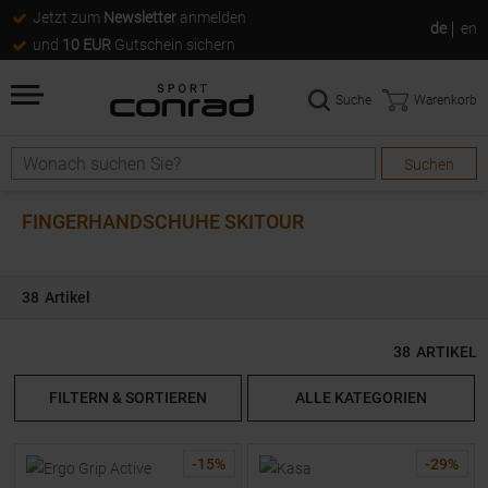
Jetzt zum
Newsletter
anmelden
de
en
und
10 EUR
Gutschein sichern
Suche
Warenkorb
Suchen
Suche
FINGERHANDSCHUHE SKITOUR
38
Artikel
38
ARTIKEL
FILTERN & SORTIEREN
ALLE KATEGORIEN
-
15
%
-
29
%