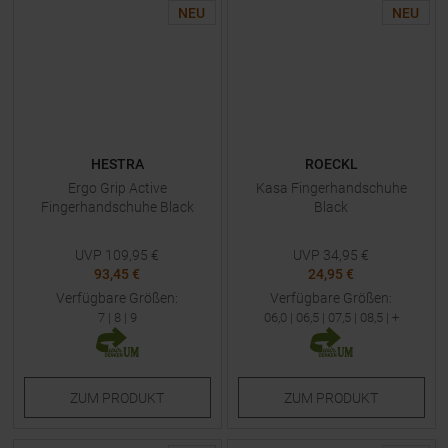
NEU
NEU
HESTRA
ROECKL
Ergo Grip Active
Kasa Fingerhandschuhe
Fingerhandschuhe Black
Black
UVP
109,95
€
UVP
34,95
€
93,45 €
24,95 €
Verfügbare Größen:
Verfügbare Größen:
7
|
8
|
9
06,0
|
06,5
|
07,5
|
08,5
| +
ZUM
PRODUKT
ZUM
PRODUKT