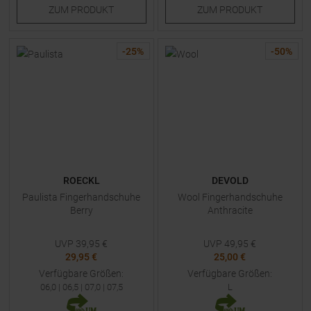
ZUM
PRODUKT
ZUM
PRODUKT
-
25
%
-
50
%
ROECKL
DEVOLD
Paulista Fingerhandschuhe
Wool Fingerhandschuhe
Berry
Anthracite
UVP
39,95
€
UVP
49,95
€
29,95 €
25,00 €
Verfügbare Größen:
Verfügbare Größen:
06,0
|
06,5
|
07,0
|
07,5
L