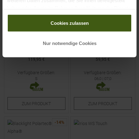
weiteren Daten zusammen, die Sie ihnen bereitgestellt
haben oder die sie im Rahmen Ihrer Nutzung der Dienste
gesammelt haben.
Cookies zulassen
ORTOVOX
MAMMUT
Merino Mountain
Astro Light SO Glove
Nur notwendige Cookies
Fingerhandschuhe Black
Fingerhandschuhe Black
Raven Herren
119,95 €
59,95 €
Verfügbare Größen:
Verfügbare Größen:
S
06,0
|
07,0
ZUM
PRODUKT
ZUM
PRODUKT
-
14
%