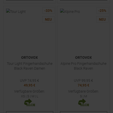
-
33
%
-
25
%
NEU
NEU
ORTOVOX
ORTOVOX
Tour Light Fingerhandschuhe
Alpine Pro Fingerhandschuhe
Black Raven Damen
Black Raven
UVP
74,95
€
UVP
99,95
€
49,95 €
74,95 €
Verfügbare Größen:
Verfügbare Größen:
XS
|
S
|
M
|
L
S
|
M