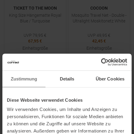
TICKET TO THE MOON
COCOON
King Size Hängematte Royal
Mosquito Travel Net - Double -
Blue / Turquoise
Ultralight Moskitonetz White
UVP
79,95
€
UVP
49,95
€
67,95 €
42,45 €
Einheitsgröße
Einheitsgröße
ZUM
PRODUKT
ZUM
PRODUKT
Zustimmung
Details
Über Cookies
NEU
-
10
%
Diese Webseite verwendet Cookies
NEU
Wir verwenden Cookies, um Inhalte und Anzeigen zu
personalisieren, Funktionen für soziale Medien anbieten
zu können und die Zugriffe auf unsere Website zu
analysieren. Außerdem geben wir Informationen zu Ihrer