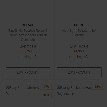
RELAGS
PETZL
Zap-It 'No Scratch' Reise- &
Noctilight Schutzhülle/
Campingzubehör Farblich
Laterne
Gemischt
UVP
7,95
€
UVP
19,95
€
6,75 €
14,95 €
Einheitsgröße
Einheitsgröße
ZUM
PRODUKT
ZUM
PRODUKT
-
17
%
-
15
%
NEU