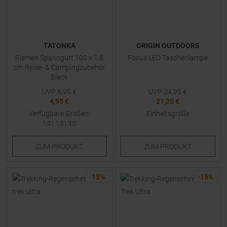
TATONKA
ORIGIN OUTDOORS
Riemen Spanngurt 100 x 1,8
Focus LED Taschenlampe
cm Reise- & Campingzubehör
Black
UVP
6,95
€
UVP
24,95
€
4,95 €
21,20 €
Verfügbare Größen:
Einheitsgröße
1,0
|
1,5
|
3,0
ZUM
PRODUKT
ZUM
PRODUKT
-
15
%
-
15
%