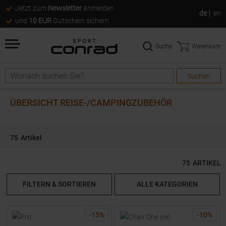
Jetzt zum
Newsletter
anmelden
de
en
und
10 EUR
Gutschein sichern
Suche
Warenkorb
Suchen
Suche
ÜBERSICHT REISE-/CAMPINGZUBEHÖR
75
Artikel
75
ARTIKEL
FILTERN & SORTIEREN
ALLE KATEGORIEN
-
15
%
-
10
%