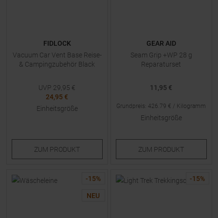
FIDLOCK
GEAR AID
Vacuum Car Vent Base Reise-
Seam Grip +WP 28 g
& Campingzubehör Black
Reparaturset
UVP
29,95
€
11,95 €
24,95 €
Grundpreis
:
426.79
€ /
Kilogramm
Einheitsgröße
Einheitsgröße
ZUM
PRODUKT
ZUM
PRODUKT
-
15
%
-
15
%
NEU