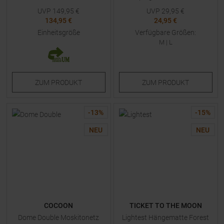
UVP
149,95
€
UVP
29,95
€
134,95 €
24,95 €
Einheitsgröße
Verfügbare Größen:
M
|
L
ZUM
PRODUKT
ZUM
PRODUKT
-
13
%
-
15
%
NEU
NEU
COCOON
TICKET TO THE MOON
Dome Double Moskitonetz
Lightest Hängematte Forest