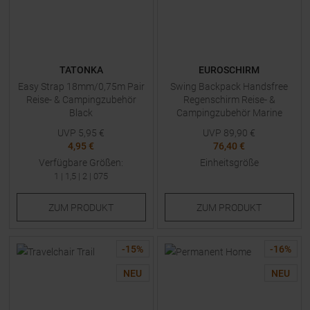
TATONKA
EUROSCHIRM
Easy Strap 18mm/0,75m Pair
Swing Backpack Handsfree
Reise- & Campingzubehör
Regenschirm Reise- &
Black
Campingzubehör Marine
UVP
5,95
€
UVP
89,90
€
4,95 €
76,40 €
Verfügbare Größen:
Einheitsgröße
1
|
1,5
|
2
|
075
ZUM
PRODUKT
ZUM
PRODUKT
-
15
%
-
16
%
NEU
NEU