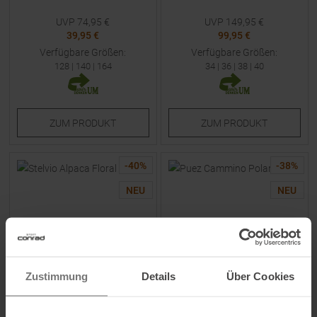
UVP
74,95
€
UVP
149,95
€
39,95 €
99,95 €
Verfügbare Größen:
Verfügbare Größen:
128
|
140
|
164
34
|
36
|
38
|
40
ZUM
PRODUKT
ZUM
PRODUKT
-
40
%
-
38
%
NEU
NEU
Zustimmung
Details
Über Cookies
CHILLAZ
SALEWA
Stelvio Alpaca Floral Hoodie
Puez Cammino Polarlite