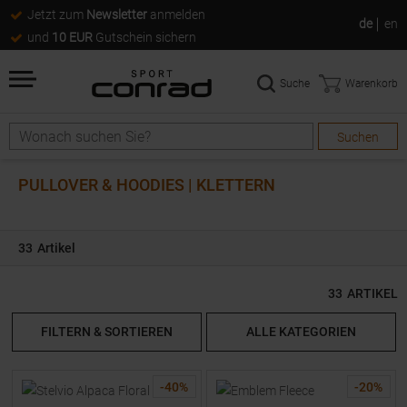
Jetzt zum
Newsletter
anmelden
de
en
und
10 EUR
Gutschein sichern
Suche
Warenkorb
Suchen
Suche
PULLOVER & HOODIES | KLETTERN
33
Artikel
33
ARTIKEL
FILTERN & SORTIEREN
ALLE KATEGORIEN
-
40
%
-
20
%