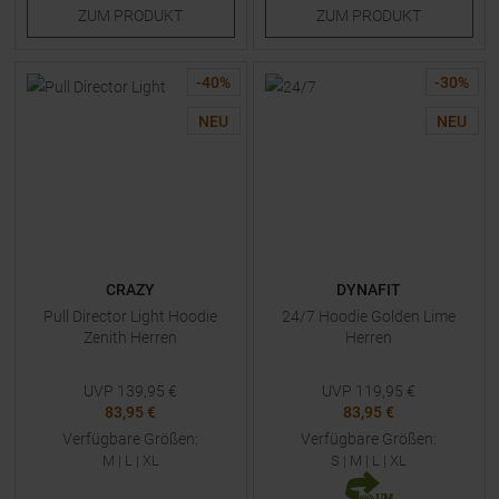
ZUM
PRODUKT
ZUM
PRODUKT
-
40
%
-
30
%
NEU
NEU
CRAZY
DYNAFIT
Pull Director Light Hoodie
24/7 Hoodie Golden Lime
Zenith Herren
Herren
UVP
139,95
€
UVP
119,95
€
83,95 €
83,95 €
Verfügbare Größen:
Verfügbare Größen:
M
|
L
|
XL
S
|
M
|
L
|
XL