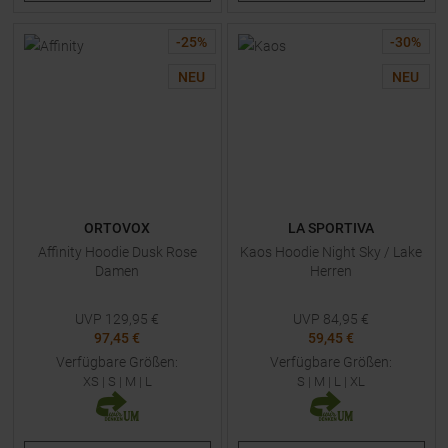
-
25
%
-
30
%
NEU
NEU
ORTOVOX
LA SPORTIVA
Affinity Hoodie Dusk Rose
Kaos Hoodie Night Sky / Lake
Damen
Herren
UVP
129,95
€
UVP
84,95
€
97,45 €
59,45 €
Verfügbare Größen:
Verfügbare Größen:
XS
|
S
|
M
|
L
S
|
M
|
L
|
XL