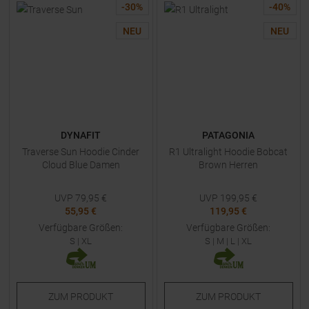
-
30
%
-
40
%
NEU
NEU
DYNAFIT
PATAGONIA
Traverse Sun Hoodie Cinder
R1 Ultralight Hoodie Bobcat
Cloud Blue Damen
Brown Herren
UVP
79,95
€
UVP
199,95
€
55,95 €
119,95 €
Verfügbare Größen:
Verfügbare Größen:
S
|
XL
S
|
M
|
L
|
XL
ZUM
PRODUKT
ZUM
PRODUKT