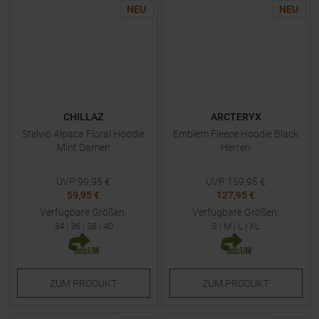
NEU
NEU
CHILLAZ
ARCTERYX
Stelvio Alpaca Floral Hoodie
Emblem Fleece Hoodie Black
Mint Damen
Herren
UVP
99,95
€
UVP
159,95
€
59,95 €
127,95 €
Verfügbare Größen:
Verfügbare Größen:
34
|
36
|
38
|
40
S
|
M
|
L
|
XL
ZUM
PRODUKT
ZUM
PRODUKT