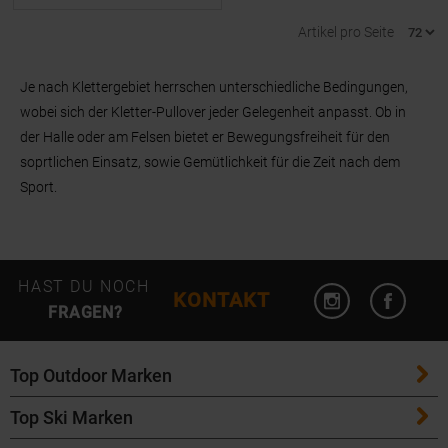
Artikel pro Seite
Je nach Klettergebiet herrschen unterschiedliche Bedingungen,
wobei sich der Kletter-Pullover jeder Gelegenheit anpasst. Ob in
der Halle oder am Felsen bietet er Bewegungsfreiheit für den
soprtlichen Einsatz, sowie Gemütlichkeit für die Zeit nach dem
Sport.
Instagram öffn
Facebo
HAST DU NOCH
KONTAKT
FRAGEN?
Top Outdoor Marken
Top Ski Marken
Patagonia