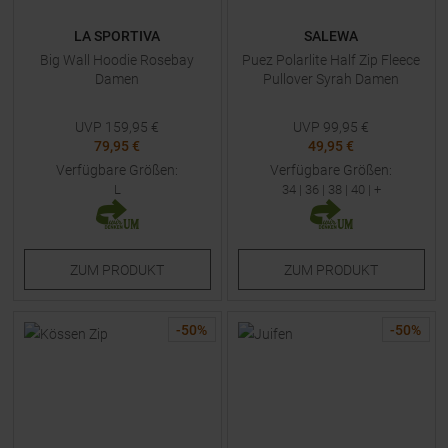
LA SPORTIVA
SALEWA
Big Wall Hoodie Rosebay
Puez Polarlite Half Zip Fleece
Damen
Pullover Syrah Damen
UVP
159,95
€
UVP
99,95
€
79,95 €
49,95 €
Verfügbare Größen:
Verfügbare Größen:
L
34
|
36
|
38
|
40
| +
ZUM
PRODUKT
ZUM
PRODUKT
-
50
%
-
50
%