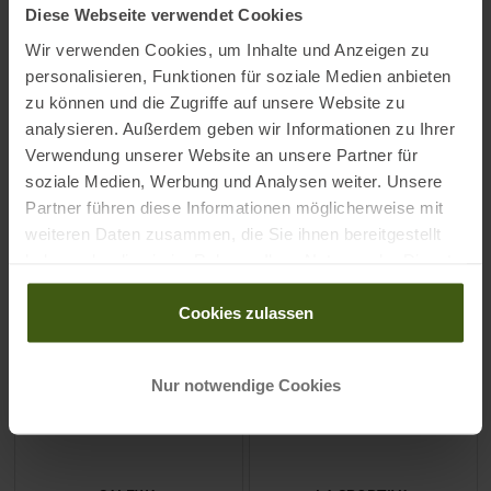
Diese Webseite verwendet Cookies
Wine Damen
Pullover Morning Blue Damen
Wir verwenden Cookies, um Inhalte und Anzeigen zu
UVP
99,95
€
UVP
79,95
€
personalisieren, Funktionen für soziale Medien anbieten
59,95 €
49,95 €
zu können und die Zugriffe auf unsere Website zu
Verfügbare Größen:
Verfügbare Größen:
analysieren. Außerdem geben wir Informationen zu Ihrer
34
|
36
|
38
|
40
34
|
36
|
38
|
40
Verwendung unserer Website an unsere Partner für
soziale Medien, Werbung und Analysen weiter. Unsere
Partner führen diese Informationen möglicherweise mit
ZUM
PRODUKT
ZUM
PRODUKT
weiteren Daten zusammen, die Sie ihnen bereitgestellt
haben oder die sie im Rahmen Ihrer Nutzung der Dienste
gesammelt haben.
-
38
%
-
50
%
Cookies zulassen
NEU
Nur notwendige Cookies