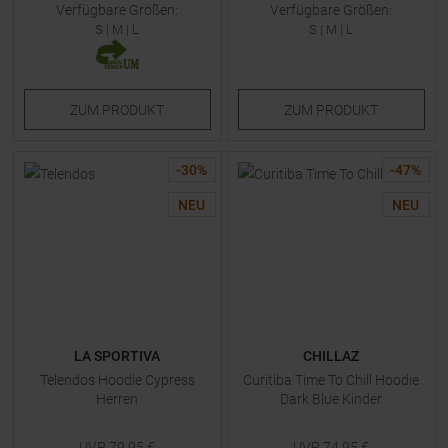
Verfügbare Größen:
Verfügbare Größen:
S
|
M
|
L
S
|
M
|
L
ZUM
PRODUKT
ZUM
PRODUKT
-
30
%
-
47
%
NEU
NEU
LA SPORTIVA
CHILLAZ
Telendos Hoodie Cypress
Curitiba Time To Chill Hoodie
Herren
Dark Blue Kinder
UVP
79,95
€
UVP
74,95
€