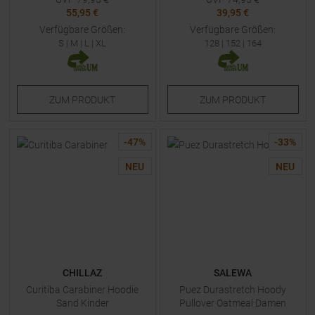
55,95 €
39,95 €
Verfügbare Größen:
Verfügbare Größen:
S
|
M
|
L
|
XL
128
|
152
|
164
ZUM
PRODUKT
ZUM
PRODUKT
-
47
%
-
33
%
NEU
NEU
CHILLAZ
SALEWA
Curitiba Carabiner Hoodie
Puez Durastretch Hoody
Sand Kinder
Pullover Oatmeal Damen