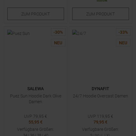
ZUM
PRODUKT
ZUM
PRODUKT
-
30
%
-
33
%
NEU
NEU
SALEWA
DYNAFIT
Puez Sun Hoodie Dark Olive
24/7 Hoodie Overcast Damen
Damen
UVP
79,95
€
UVP
119,95
€
55,95 €
79,95 €
Verfügbare Größen:
Verfügbare Größen:
34
|
36
|
38
|
40
S
|
M
|
L
|
XL