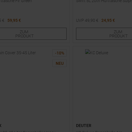
fttasche Fir Green
Swift 5L 20th Hüfttasche Sulph
5
€
59,95 €
UVP
49,90
€
24,95 €
röße
Einheitsgröße
ZUM
ZUM
PRODUKT
PRODUKT
-
10
%
NEU
X
DEUTER