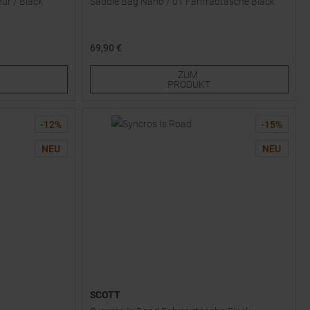
ur / Black
Saddle Bag Nano / 01 Fahrradtasche Black
69,90 €
Einheitsgröße
ZUM
PRODUKT
-
12
%
-
15
%
NEU
NEU
SCOTT