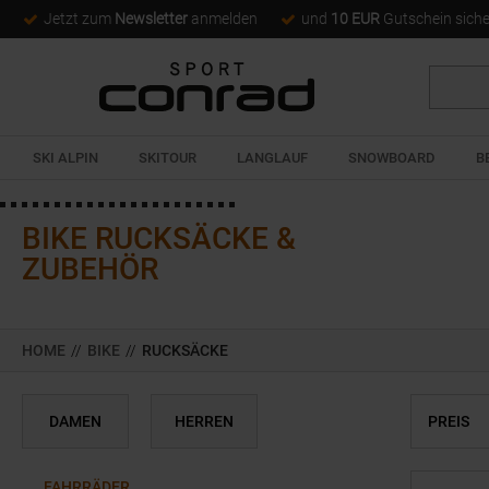
Jetzt zum
Newsletter
anmelden
und
10 EUR
Gutschein sich
Suche
SKI ALPIN
SKITOUR
LANGLAUF
SNOWBOARD
B
BIKE RUCKSÄCKE &
ZUBEHÖR
HOME
//
BIKE
//
RUCKSÄCKE
DAMEN
HERREN
PREIS
FAHRRÄDER