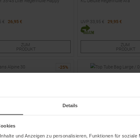
r 35-45 Liter Regenhülle Happy
KC Deluxe Regenhülle Ara
5
€
26,95 €
UVP
33,95
€
29,95 €
e Größen:
Einheitsgröße
ZUM
ZUM
PRODUKT
PRODUKT
-
25
%
NEU
Details
Cookies
nhalte und Anzeigen zu personalisieren, Funktionen für soziale