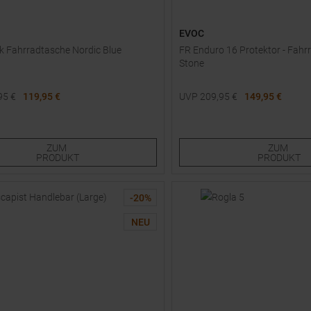
EVOC
 Fahrradtasche Nordic Blue
FR Enduro 16 Protektor - Fah
Stone
95
€
119,95 €
UVP
209,95
€
149,95 €
röße
Verfügbare Größen:
M/L
ZUM
ZUM
PRODUKT
PRODUKT
-
20
%
NEU