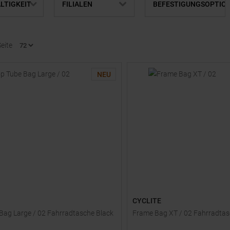
LTIGKEIT
FILIALEN
BEFESTIGUNGSOPTIO
Seite
NEU
CYCLITE
Bag Large / 02 Fahrradtasche Black
Frame Bag XT / 02 Fahrradtas