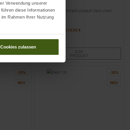
hrer Verwendung unserer
ORTOVOX
 führen diese Informationen
adtasche Light
Sequence 15 Fahrradrucksack Dark Linen
ie im Rahmen Ihrer Nutzung
UVP
149,95
€
119,95 €
Einheitsgröße
Cookies zulassen
ZUM
PRODUKT
-
29
%
-
30
%
NEU
NEU