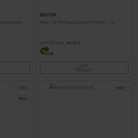
DEUTER
rradrucksack
Bike I 16 Fahrradrucksack Atlantic / Ink
UVP
99,95
€
69,95 €
Verfügbare Größen:
R
ZUM
PRODUKT
-
25
%
NEU
NEU