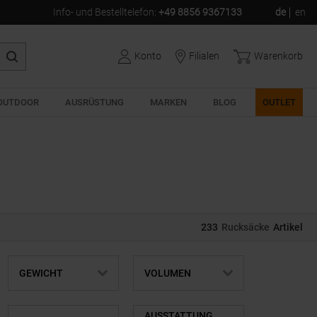
Info- und Bestelltelefon
:
+49 8856 9367133
de
en
Konto
Filialen
Warenkorb
OUTDOOR
AUSRÜSTUNG
MARKEN
BLOG
OUTLET
233
Rucksäcke
Artikel
GEWICHT
VOLUMEN
AUSSTATTUNG