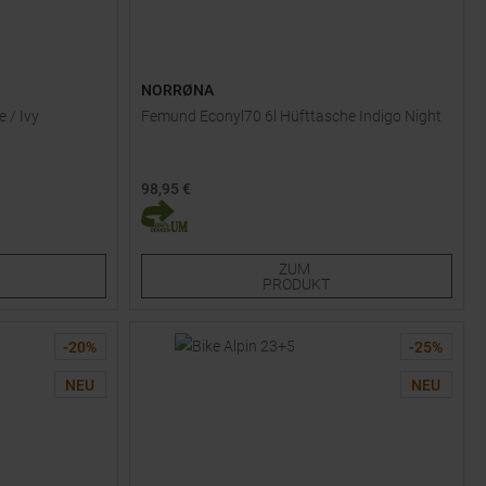
NORRØNA
 / Ivy
Femund Econyl70 6l Hüfttasche Indigo Night
98,95 €
Einheitsgröße
ZUM
PRODUKT
-
20
%
-
25
%
NEU
NEU