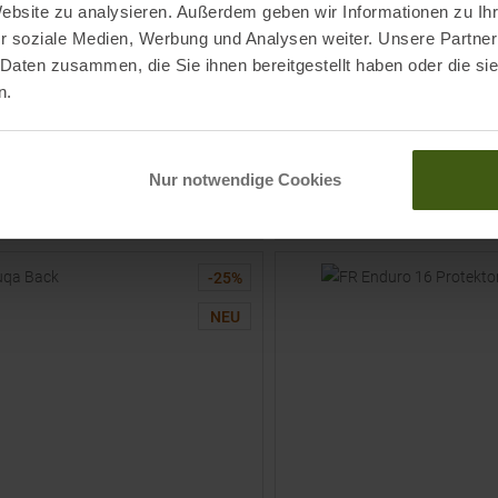
Website zu analysieren. Außerdem geben wir Informationen zu I
CYCLITE
r soziale Medien, Werbung und Analysen weiter. Unsere Partner
ine 30 Fahrradrucksack Black
Top Tube Bag Large / 02 Fahrr
Grey
 Daten zusammen, die Sie ihnen bereitgestellt haben oder die s
n.
95
€
119,95 €
119,90 €
e Größen:
Einheitsgröße
Nur notwendige Cookies
ZUM
ZUM
PRODUKT
PRODUKT
-
25
%
NEU