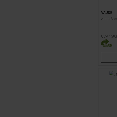
VAUDE
Auqa Back
UVP
159,
Einheitsg