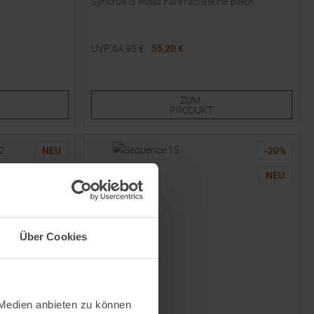
Syncros Is Road Fahrradtasche Black
UVP
64,95
€
55,20 €
Verfügbare Größen:
S
M
L
ZUM
PRODUKT
NEU
-
20
%
NEU
Über Cookies
 Medien anbieten zu können