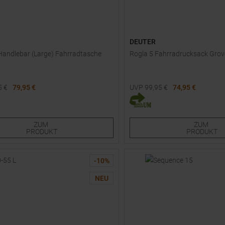
DEUTER
Handlebar (Large) Fahrradtasche
Rogla 5 Fahrradrucksack Grove
5
€
79,95 €
UVP
99,95
€
74,95 €
e Größen:
Verfügbare Größen:
R
ZUM
ZUM
PRODUKT
PRODUKT
-
10
%
NEU