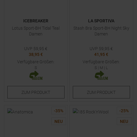
ICEBREAKER
LA SPORTIVA
Lotus Sport-BH Tidal Teal
Stash Bra Sport-BH Night Sky
Damen
Damen
UVP
59,95
€
UVP
59,95
€
38,95 €
41,95 €
Verfügbare Größen:
Verfügbare Größen:
S
S
|
M
|
L
ZUM
PRODUKT
ZUM
PRODUKT
-
35
%
-
25
%
NEU
NEU