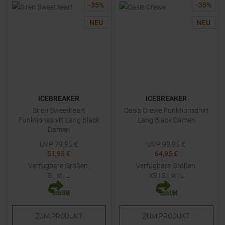
-
35
%
-
35
%
NEU
NEU
ICEBREAKER
ICEBREAKER
Siren Sweetheart
Oasis Crewe Funktionsshirt
Funktionsshirt Lang Black
Lang Black Damen
Damen
UVP
79,95
€
UVP
99,95
€
51,95 €
64,95 €
Verfügbare Größen:
Verfügbare Größen:
S
|
M
|
L
XS
|
S
|
M
|
L
ZUM
PRODUKT
ZUM
PRODUKT