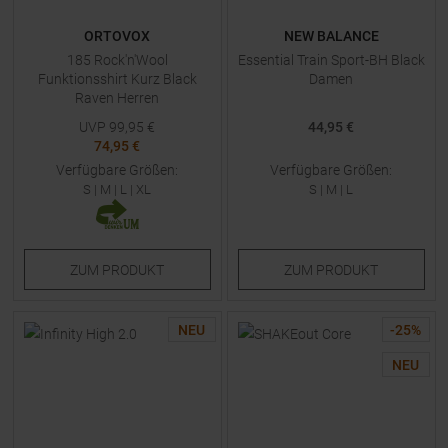
ORTOVOX
NEW BALANCE
185 Rock'n'Wool
Essential Train Sport-BH Black
Funktionsshirt Kurz Black
Damen
Raven Herren
UVP
99,95
€
44,95 €
74,95 €
Verfügbare Größen:
Verfügbare Größen:
S
|
M
|
L
|
XL
S
|
M
|
L
ZUM
PRODUKT
ZUM
PRODUKT
NEU
-
25
%
NEU