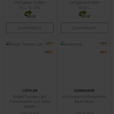
Verfügbare Größen:
Verfügbare Größen:
M
|
L
|
XL
|
XXL
XS
|
S
|
L
ZUM
PRODUKT
ZUM
PRODUKT
-
20
%
-
35
%
NEU
NEU
LÖFFLER
ICEBREAKER
Singlet Transtex Light
Anatomica Funktionsshorts
Funktionsshirt Kurz White
Black Herren
Damen
UVP
44,95
€
UVP
45,95
€