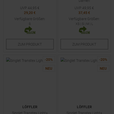
Damen
UVP
44,95
€
UVP
49,95
€
29,20 €
37,45 €
Verfügbare Größen:
Verfügbare Größen:
S
XS
|
S
|
M
|
L
ZUM
PRODUKT
ZUM
PRODUKT
-
20
%
-
20
%
NEU
NEU
LÖFFLER
LÖFFLER
Singlet Transtex Light+
Singlet Transtex Light+