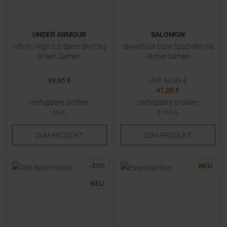
UNDER ARMOUR
SALOMON
Infinity High 2.0 Sport-BH Clay
SHAKEout Core Sport-BH Iris
Green Damen
Orchid Damen
59,95 €
UVP
54,95
€
41,20 €
Verfügbare Größen:
Verfügbare Größen:
M
|
L
S
|
M
|
L
ZUM
PRODUKT
ZUM
PRODUKT
-
25
%
NEU
NEU