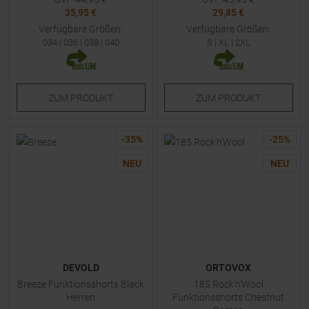
35,95 €
29,85 €
Verfügbare Größen:
Verfügbare Größen:
034
|
036
|
038
|
040
S
|
XL
|
2XL
ZUM
PRODUKT
ZUM
PRODUKT
-
35
%
-
25
%
NEU
NEU
DEVOLD
ORTOVOX
Breeze Funktionsshorts Black
185 Rock'n'Wool
Herren
Funktionsshorts Chestnut