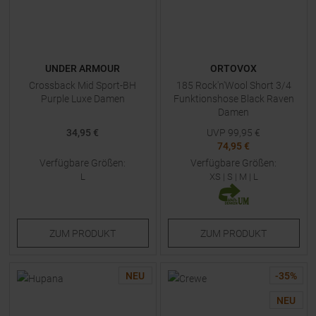
UNDER ARMOUR
ORTOVOX
Crossback Mid Sport-BH
185 Rock'n'Wool Short 3/4
Purple Luxe Damen
Funktionshose Black Raven
Damen
34,95 €
UVP
99,95
€
74,95 €
Verfügbare Größen:
Verfügbare Größen:
L
XS
|
S
|
M
|
L
ZUM
PRODUKT
ZUM
PRODUKT
NEU
-
35
%
NEU