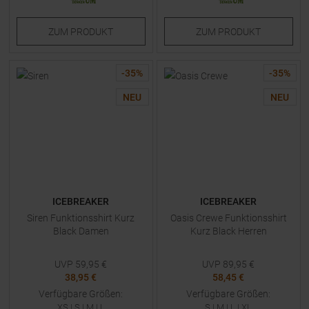
ZUM
PRODUKT
ZUM
PRODUKT
-
35
%
-
35
%
NEU
NEU
ICEBREAKER
ICEBREAKER
Siren Funktionsshirt Kurz
Oasis Crewe Funktionsshirt
Black Damen
Kurz Black Herren
UVP
59,95
€
UVP
89,95
€
38,95 €
58,45 €
Verfügbare Größen:
Verfügbare Größen:
XS
|
S
|
M
|
L
S
|
M
|
L
|
XL