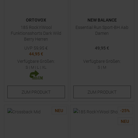
ORTOVOX
NEW BALANCE
185 Rock'n'Wool
Essential Run Sport-BH Aab
Funktionsshorts Dark Wild
Damen
Berry Herren
UVP
59,95
€
49,95 €
44,95 €
Verfügbare Größen:
Verfügbare Größen:
S
|
M
|
L
|
XL
S
|
M
ZUM
PRODUKT
ZUM
PRODUKT
NEU
-
25
%
NEU