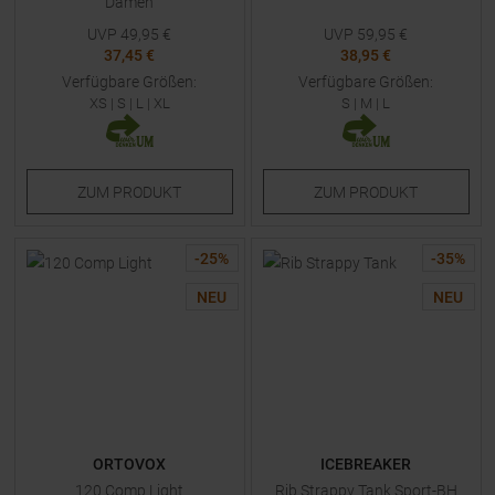
Damen
UVP
49,95
€
UVP
59,95
€
37,45 €
38,95 €
Verfügbare Größen:
Verfügbare Größen:
XS
|
S
|
L
|
XL
S
|
M
|
L
ZUM
PRODUKT
ZUM
PRODUKT
-
25
%
-
35
%
NEU
NEU
ORTOVOX
ICEBREAKER
120 Comp Light
Rib Strappy Tank Sport-BH