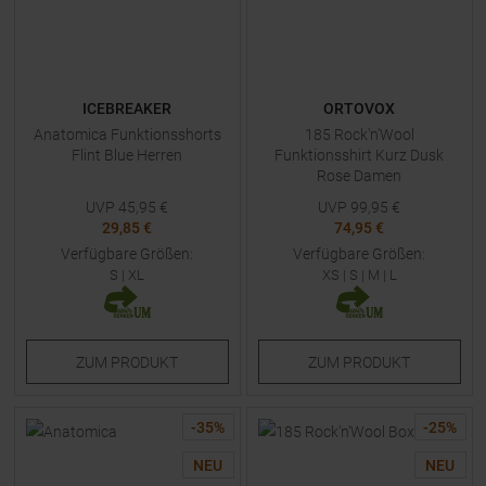
ICEBREAKER
ORTOVOX
Anatomica Funktionsshorts
185 Rock'n'Wool
Flint Blue Herren
Funktionsshirt Kurz Dusk
Rose Damen
UVP
45,95
€
UVP
99,95
€
29,85 €
74,95 €
Verfügbare Größen:
Verfügbare Größen:
S
|
XL
XS
|
S
|
M
|
L
ZUM
PRODUKT
ZUM
PRODUKT
-
35
%
-
25
%
NEU
NEU