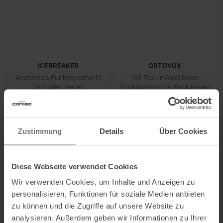
ICEBREAKER
ORTOVOX
Anatomica Funktionsshorts
185 Rock'n'Wool Boxer
DK Loden Herren
Funktionsshorts Black Raven
Herren
UVP
45,95
€
UVP
59,95
€
29,85 €
44,95 €
Zustimmung
Details
Über Cookies
Verfügbare Größen:
Verfügbare Größen:
S
|
XL
|
2XL
S
|
M
|
L
|
XL
Diese Webseite verwendet Cookies
Wir verwenden Cookies, um Inhalte und Anzeigen zu
ZUM
PRODUKT
ZUM
PRODUKT
personalisieren, Funktionen für soziale Medien anbieten
zu können und die Zugriffe auf unsere Website zu
-
33
%
-
35
%
analysieren. Außerdem geben wir Informationen zu Ihrer