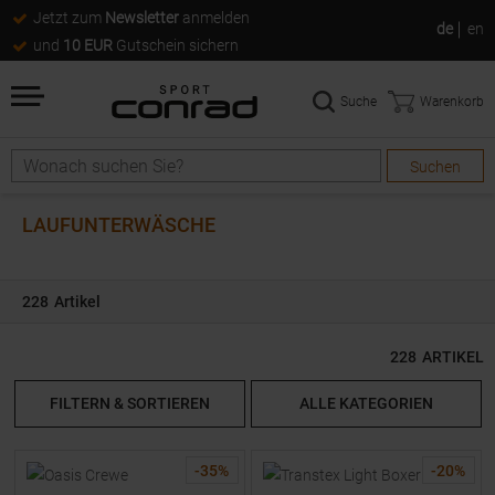
Jetzt zum
Newsletter
anmelden
de
en
und
10 EUR
Gutschein sichern
Suche
Warenkorb
Suchen
Suche
LAUFUNTERWÄSCHE
228
Artikel
228
ARTIKEL
FILTERN & SORTIEREN
ALLE KATEGORIEN
-
35
%
-
20
%