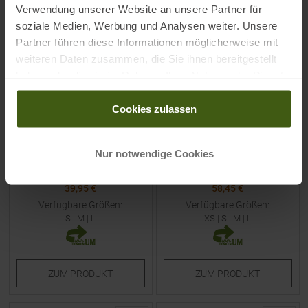
Verwendung unserer Website an unsere Partner für
NEU
NEU
soziale Medien, Werbung und Analysen weiter. Unsere
Partner führen diese Informationen möglicherweise mit
weiteren Daten zusammen, die Sie ihnen bereitgestellt
haben oder die sie im Rahmen Ihrer Nutzung der Dienste
gesammelt haben.
Cookies zulassen
LA SPORTIVA
DEVOLD
Captive Air Top Sport-BH
Breeze Merino 150
Azalea / Night Sky Damen
Funktionsshirt Lang Coral
Nur notwendige Cookies
Damen
UVP
59,95
€
UVP
89,95
€
39,95 €
58,45 €
Verfügbare Größen:
Verfügbare Größen:
S
|
M
|
L
XS
|
S
|
M
|
L
ZUM
PRODUKT
ZUM
PRODUKT