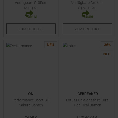
Verfügbare Größen:
Verfügbare Größen:
M
|
L
|
XL
S
|
M
|
L
|
XL
ZUM
PRODUKT
ZUM
PRODUKT
NEU
-
36
%
NEU
ON
ICEBREAKER
Performance Sport-BH
Lotus Funktionsshirt Kurz
Sakura Damen
Tidal Teal Damen
74,95 €
UVP
69,95
€