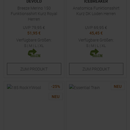
DEVOLD
ICEBREAKER
Breeze Merino 150
Anatomica Funktionsshirt
Funktionsshirt Kurz Royal
Kurz DK Loden Herren
Herren
UVP
79,95
€
UVP
69,95
€
51,95 €
45,45 €
Verfügbare Größen:
Verfügbare Größen:
S
|
M
|
L
|
XL
S
|
M
|
L
|
XL
ZUM
PRODUKT
ZUM
PRODUKT
-
25
%
NEU
NEU