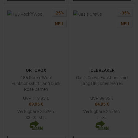
-
25
%
-
35
%
NEU
NEU
ORTOVOX
ICEBREAKER
185 Rock'n'Wool
Oasis Crewe Funktionsshirt
Funktionsshirt Lang Dusk
Lang DK Loden Herren
Rose Damen
UVP
119,95
€
UVP
99,95
€
89,95 €
64,95 €
Verfügbare Größen:
Verfügbare Größen:
XS
|
S
|
M
|
L
L
|
XL