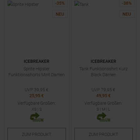
-
35
%
-
38
%
NEU
NEU
ICEBREAKER
ICEBREAKER
Sprite Hipster
Tank Funktionsshirt Kurz
Funktionsshorts Mint Damen
Black Damen
UVP
39,95
€
UVP
79,95
€
25,95 €
49,95 €
Verfügbare Größen:
Verfügbare Größen:
XS
|
S
S
|
M
|
L
ZUM
PRODUKT
ZUM
PRODUKT