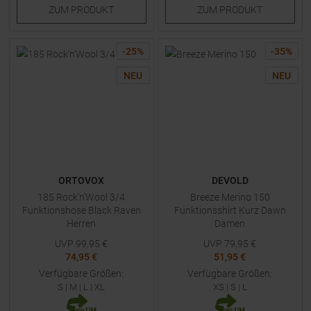
ZUM
PRODUKT
ZUM
PRODUKT
-
25
%
-
35
%
NEU
NEU
ORTOVOX
DEVOLD
185 Rock'n'Wool 3/4
Breeze Merino 150
Funktionshose Black Raven
Funktionsshirt Kurz Dawn
Herren
Damen
UVP
99,95
€
UVP
79,95
€
74,95 €
51,95 €
Verfügbare Größen:
Verfügbare Größen:
S
|
M
|
L
|
XL
XS
|
S
|
L