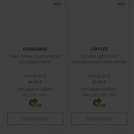
NEU
NEU
ICEBREAKER
LÖFFLER
Oasis Crewe Funktionsshirt
Transtex Light Boxer
Lang Black Herren
Funktionsshorts Black Herren
UVP
99,95
€
UVP
39,95
€
64,95 €
31,95 €
Verfügbare Größen:
Verfügbare Größen:
S
|
L
|
XL
|
XXL
048
|
050
|
052
|
054
ZUM
PRODUKT
ZUM
PRODUKT