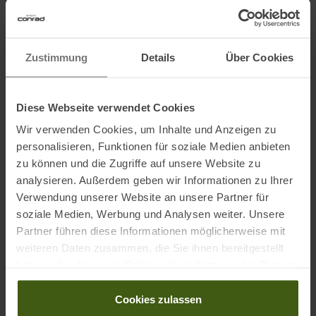
-
50
%
Zustimmung
Details
Über Cookies
Diese Webseite verwendet Cookies
Wir verwenden Cookies, um Inhalte und Anzeigen zu
DEVOLD
VAUDE
personalisieren, Funktionen für soziale Medien anbieten
Breeze Merino Sturmmaske
Najun Sturmmaske Dark Iris
zu können und die Zugriffe auf unsere Website zu
Ink Kinder
Damen
analysieren. Außerdem geben wir Informationen zu Ihrer
Verwendung unserer Website an unsere Partner für
31,95 €
UVP
44,95
€
soziale Medien, Werbung und Analysen weiter. Unsere
22,45 €
Partner führen diese Informationen möglicherweise mit
Verfügbare Größen:
Einheitsgröße
S
|
M
weiteren Daten zusammen, die Sie ihnen bereitgestellt
haben oder die sie im Rahmen Ihrer Nutzung der Dienste
gesammelt haben.
Cookies zulassen
ZUM
PRODUKT
ZUM
PRODUKT