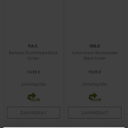
P.A.C.
ODLO
Bamboo Sturmmaske Black
Active Warm Sturmmaske
Kinder
Black Kinder
14,95 €
19,95 €
Einheitsgröße
Einheitsgröße
ZUM
PRODUKT
ZUM
PRODUKT