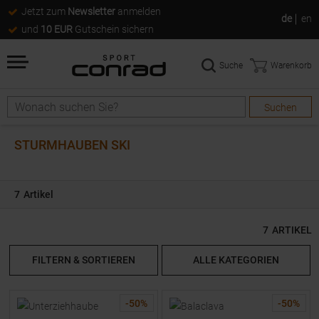
Jetzt zum
Newsletter
anmelden
de
en
und
10 EUR
Gutschein sichern
Suche
Warenkorb
Suchen
Suche
STURMHAUBEN SKI
7
Artikel
7
ARTIKEL
FILTERN & SORTIEREN
ALLE KATEGORIEN
-
50
%
-
50
%