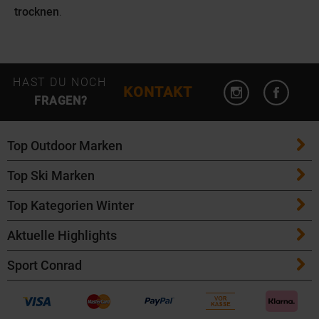
trocknen
.
Instagram öffn
Facebo
HAST DU NOCH
KONTAKT
FRAGEN?
Top Outdoor Marken
Top Ski Marken
Patagonia
Top Kategorien Winter
ATK Bindungen
Maloja
Aktuelle Highlights
Ski
K2 Ski
Salomon
Sport Conrad
Maloja Fahrradbekleidung
Skitouren Ski
Völkl Ski
Icebreaker
Events
Bike Helme von POC
Langlaufski
Fischer Ski
Garmin