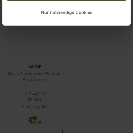
-
50
%
Nur notwendige Cookies
VAUDE
Najun Sturmmaske Phantom
Black Damen
UVP
44,95
€
22,45 €
Einheitsgröße