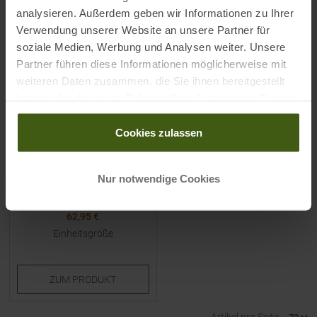
-
16
%
analysieren. Außerdem geben wir Informationen zu Ihrer
Verwendung unserer Website an unsere Partner für
soziale Medien, Werbung und Analysen weiter. Unsere
Partner führen diese Informationen möglicherweise mit
weiteren Daten zusammen, die Sie ihnen bereitgestellt
haben oder die sie im Rahmen Ihrer Nutzung der Dienste
gesammelt haben.
Cookies zulassen
PETZL
Nimbo Sitzstart-Pad
Crashpad
Nur notwendige Cookies
UVP
74,95
€
62,95 €
Einheitsgröße
ZUM
PRODUKT