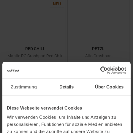
NEU
RED CHILI
PETZL
Mantle RC Crashpad Red Chili
Alto Crashpad
UVP
299,95
€
UVP
309,95
€
249,95 €
259,95 €
Zustimmung
Details
Über Cookies
Einheitsgröße
Einheitsgröße
Diese Webseite verwendet Cookies
Wir verwenden Cookies, um Inhalte und Anzeigen zu
ZUM
PRODUKT
ZUM
PRODUKT
personalisieren, Funktionen für soziale Medien anbieten
zu können und die Zugriffe auf unsere Website zu