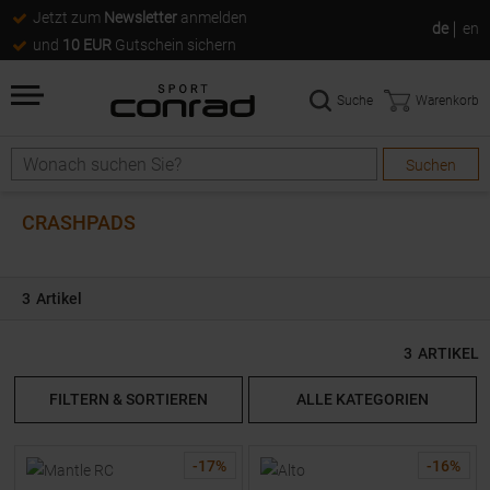
Jetzt zum
Newsletter
anmelden
de
en
und
10 EUR
Gutschein sichern
Suche
Warenkorb
Suchen
Suche
CRASHPADS
3
Artikel
3
ARTIKEL
FILTERN & SORTIEREN
ALLE KATEGORIEN
-
17
%
-
16
%