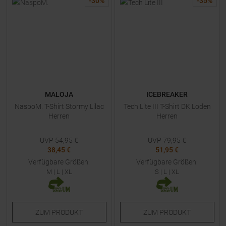
-
30
%
-
35
%
MALOJA
ICEBREAKER
NaspoM. T-Shirt Stormy Lilac
Tech Lite III T-Shirt DK Loden
Herren
Herren
UVP
54,95
€
UVP
79,95
€
38,45 €
51,95 €
Verfügbare Größen:
Verfügbare Größen:
M
|
L
|
XL
S
|
L
|
XL
ZUM
PRODUKT
ZUM
PRODUKT