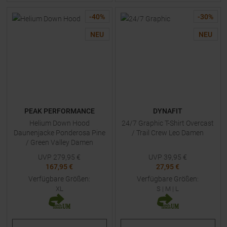
-
40
%
-
30
%
NEU
NEU
PEAK PERFORMANCE
DYNAFIT
Helium Down Hood
24/7 Graphic T-Shirt Overcast
Daunenjacke Ponderosa Pine
/ Trail Crew Leo Damen
/ Green Valley Damen
UVP
279,95
€
UVP
39,95
€
167,95 €
27,95 €
Verfügbare Größen:
Verfügbare Größen:
XL
S
|
M
|
L