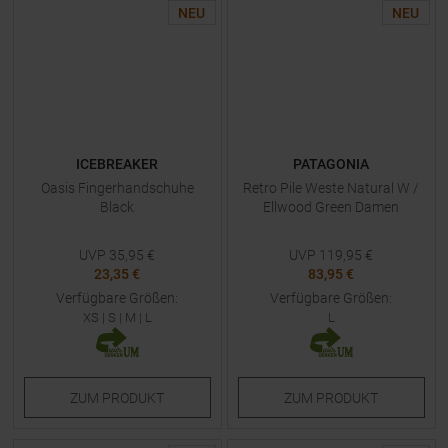
NEU
NEU
ICEBREAKER
PATAGONIA
Oasis Fingerhandschuhe
Retro Pile Weste Natural W /
Black
Ellwood Green Damen
UVP
35,95
€
UVP
119,95
€
23,35 €
83,95 €
Verfügbare Größen:
Verfügbare Größen:
XS
|
S
|
M
|
L
L
ZUM
PRODUKT
ZUM
PRODUKT