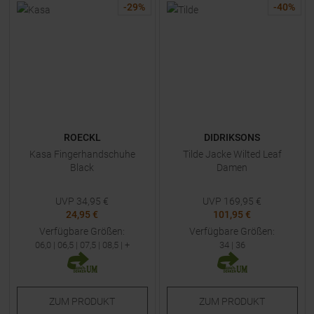
-
29
%
-
40
%
ROECKL
DIDRIKSONS
Kasa Fingerhandschuhe
Tilde Jacke Wilted Leaf
Black
Damen
UVP
34,95
€
UVP
169,95
€
24,95 €
101,95 €
Verfügbare Größen:
Verfügbare Größen:
06,0
|
06,5
|
07,5
|
08,5
| +
34
|
36
ZUM
PRODUKT
ZUM
PRODUKT