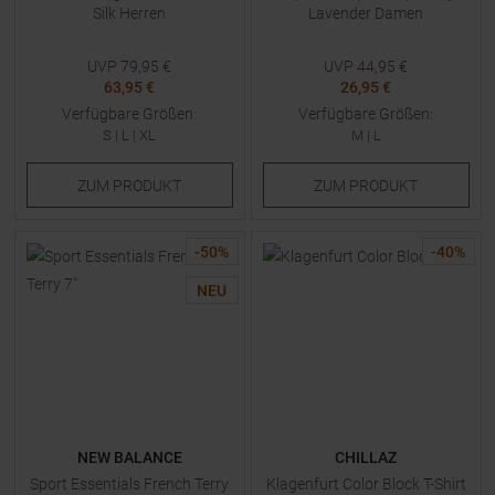
Silk Herren
Lavender Damen
UVP
79,95
€
UVP
44,95
€
63,95 €
26,95 €
Verfügbare Größen:
Verfügbare Größen:
S
|
L
|
XL
M
|
L
ZUM
PRODUKT
ZUM
PRODUKT
-
50
%
-
40
%
NEU
NEW BALANCE
CHILLAZ
Sport Essentials French Terry
Klagenfurt Color Block T-Shirt