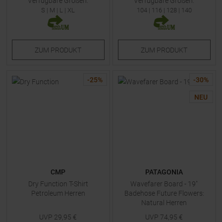
Verfügbare Größen:
Verfügbare Größen:
S
|
M
|
L
|
XL
104
|
116
|
128
|
140
ZUM
PRODUKT
ZUM
PRODUKT
-
25
%
-
30
%
NEU
CMP
PATAGONIA
Dry Function T-Shirt
Wavefarer Board - 19"
Petroleum Herren
Badehose Future Flowers:
Natural Herren
UVP
29,95
€
UVP
74,95
€