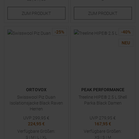
ZUM
PRODUKT
ZUM
PRODUKT
-
25
%
-
40
%
NEU
ORTOVOX
PEAK PERFORMANCE
Swisswool Piz Duan
Treeline HIPE® 2.5 L Shell
Isolationsjacke Black Raven
Parka Black Damen
Herren
UVP
299,95
€
UVP
279,95
€
224,95 €
167,95 €
Verfügbare Größen:
Verfügbare Größen:
S
|
M
|
L
|
XL
XS
|
S
|
M