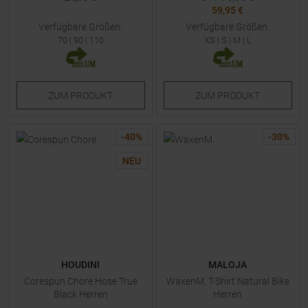
59,95 €
Verfügbare Größen:
Verfügbare Größen:
70
|
90
|
110
XS
|
S
|
M
|
L
ZUM
PRODUKT
ZUM
PRODUKT
-
40
%
-
30
%
NEU
HOUDINI
MALOJA
Corespun Chore Hose True
WaxenM. T-Shirt Natural Bike
Black Herren
Herren