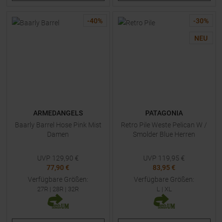
-
40
%
-
30
%
NEU
ARMEDANGELS
PATAGONIA
Baarly Barrel Hose Pink Mist
Retro Pile Weste Pelican W /
Damen
Smolder Blue Herren
UVP
129,90
€
UVP
119,95
€
77,90 €
83,95 €
Verfügbare Größen:
Verfügbare Größen:
27R
|
28R
|
32R
L
|
XL