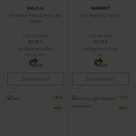
MALOJA
MAMMUT
PinacleM. Hose Stormy Lilac
Sun Peak Cap Tschiel
Damen
UVP
119,95
€
UVP
44,95
€
83,95 €
33,70 €
Verfügbare Größen:
Verfügbare Größen:
XS
|
S
|
M
|
L
XL
ZUM
PRODUKT
ZUM
PRODUKT
-
40
%
-
15
%
NEU
NEU