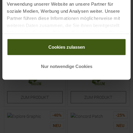
Verwendung unserer Website an unsere Partner für
soziale Medien, Werbung und Analysen weiter. Unsere
Partner führen diese Informationen möglicherweise mit
weiteren Daten zusammen, die Sie ihnen bereitgestellt
KARI TRAA
PATAGONIA
haben oder die sie im Rahmen Ihrer Nutzung der Dienste
Nora 2.0 Langarmshirt Bright
Boardshort Label Funfarer
gesammelt haben.
Turquoise Damen
Cap Gumtree Green
Cookies zulassen
UVP
48,95
€
UVP
39,95
€
24,45 €
27,95 €
Nur notwendige Cookies
Verfügbare Größen:
Einheitsgröße
S
|
M
|
L
ZUM
PRODUKT
ZUM
PRODUKT
-
40
%
-
25
%
NEU
NEU