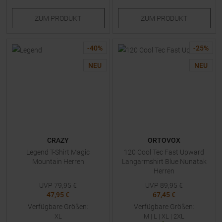
ZUM
PRODUKT
ZUM
PRODUKT
-
40
%
-
25
%
NEU
NEU
CRAZY
ORTOVOX
Legend T-Shirt Magic
120 Cool Tec Fast Upward
Mountain Herren
Langarmshirt Blue Nunatak
Herren
UVP
79,95
€
UVP
89,95
€
47,95 €
67,45 €
Verfügbare Größen:
Verfügbare Größen:
XL
M
|
L
|
XL
|
2XL