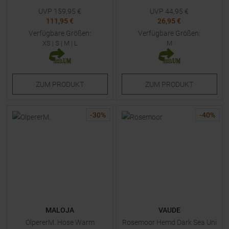
UVP
159,95
€
UVP
44,95
€
111,95 €
26,95 €
Verfügbare Größen:
Verfügbare Größen:
XS
|
S
|
M
|
L
M
ZUM
PRODUKT
ZUM
PRODUKT
-
30
%
-
40
%
MALOJA
VAUDE
OlpererM. Hose Warm
Rosemoor Hemd Dark Sea Uni