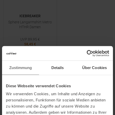
ICEBREAKER
Sphere Langarmshirt Metro
HTHR Damen
UVP
89,95
€
58,45 €
Verfügbare Größen:
S
|
L
Zustimmung
Details
Über Cookies
ZUM
PRODUKT
Diese Webseite verwendet Cookies
-
50
%
-
30
%
Wir verwenden Cookies, um Inhalte und Anzeigen zu
personalisieren, Funktionen für soziale Medien anbieten
NEU
zu können und die Zugriffe auf unsere Website zu
analysieren. Außerdem geben wir Informationen zu Ihrer