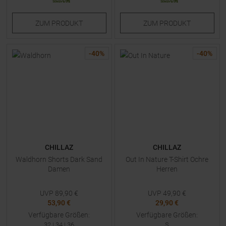
ZUM
PRODUKT
ZUM
PRODUKT
-
40
%
-
40
%
CHILLAZ
CHILLAZ
Waldhorn Shorts Dark Sand
Out In Nature T-Shirt Ochre
Damen
Herren
UVP
89,90
€
UVP
49,90
€
53,90 €
29,90 €
Verfügbare Größen:
Verfügbare Größen:
32
|
34
|
36
S