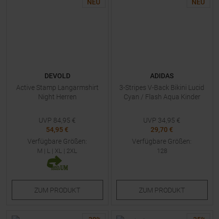
NEU
NEU
DEVOLD
ADIDAS
Active Stamp Langarmshirt
3-Stripes V-Back Bikini Lucid
Night Herren
Cyan / Flash Aqua Kinder
UVP
84,95
€
UVP
34,95
€
54,95 €
29,70 €
Verfügbare Größen:
Verfügbare Größen:
M
|
L
|
XL
|
2XL
128
ZUM
PRODUKT
ZUM
PRODUKT