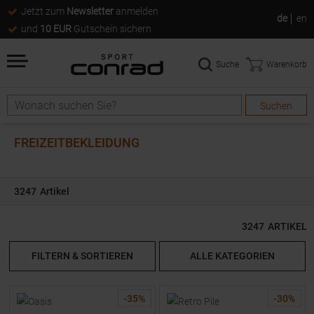
Jetzt zum
Newsletter
anmelden
de
en
und
10 EUR
Gutschein sichern
Suche
Warenkorb
Suchen
Suche
FREIZEITBEKLEIDUNG
3247
Artikel
3247
ARTIKEL
FILTERN & SORTIEREN
ALLE KATEGORIEN
-
35
%
-
30
%