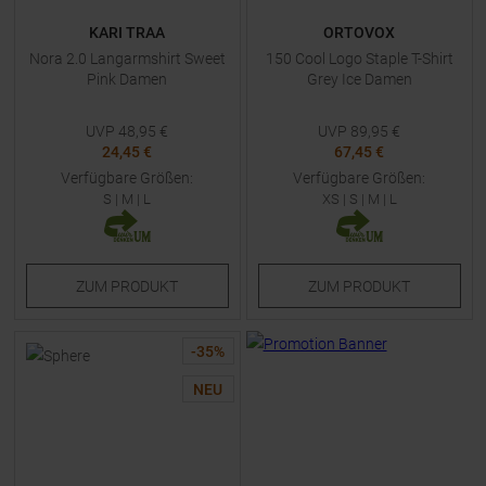
KARI TRAA
ORTOVOX
Nora 2.0 Langarmshirt Sweet
150 Cool Logo Staple T-Shirt
Pink Damen
Grey Ice Damen
UVP
48,95
€
UVP
89,95
€
24,45 €
67,45 €
Verfügbare Größen:
Verfügbare Größen:
S
|
M
|
L
XS
|
S
|
M
|
L
ZUM
PRODUKT
ZUM
PRODUKT
-
35
%
NEU