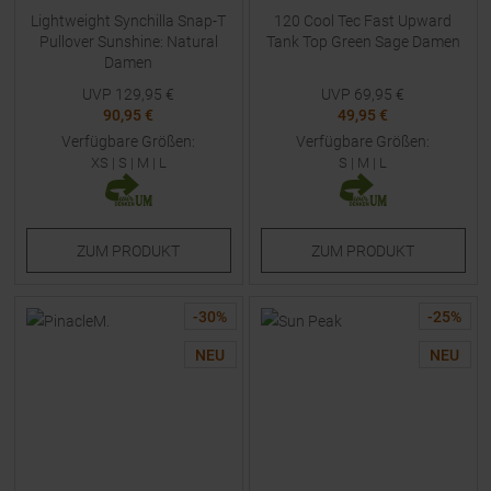
Lightweight Synchilla Snap-T
120 Cool Tec Fast Upward
Pullover Sunshine: Natural
Tank Top Green Sage Damen
Damen
UVP
129,95
€
UVP
69,95
€
90,95 €
49,95 €
Verfügbare Größen:
Verfügbare Größen:
XS
|
S
|
M
|
L
S
|
M
|
L
ZUM
PRODUKT
ZUM
PRODUKT
-
30
%
-
25
%
NEU
NEU