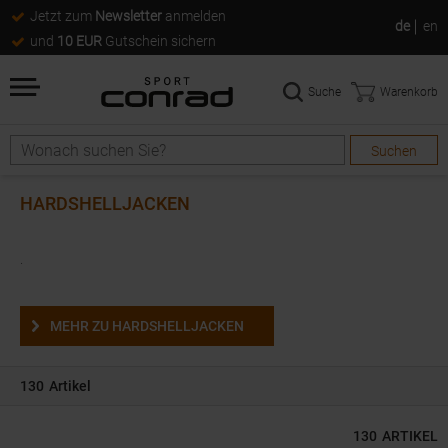
Jetzt zum
Newsletter
anmelden
de
en
und
10 EUR
Gutschein sichern
Suche
Warenkorb
Suchen
Suche
HARDSHELLJACKEN
.
MEHR ZU HARDSHELLJACKEN
130
Artikel
130
ARTIKEL