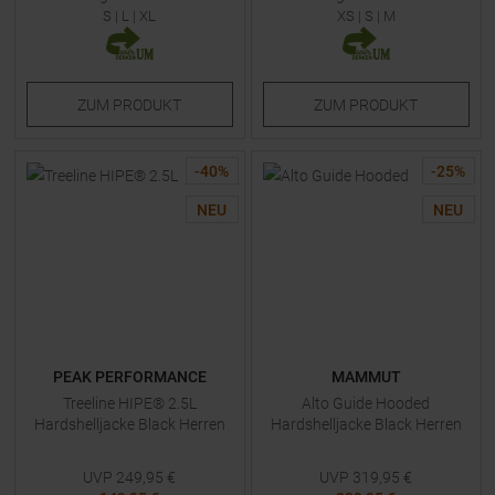
S
|
L
|
XL
XS
|
S
|
M
ZUM
PRODUKT
ZUM
PRODUKT
-
40
%
-
25
%
NEU
NEU
PEAK PERFORMANCE
MAMMUT
Treeline HIPE® 2.5L
Alto Guide Hooded
Hardshelljacke Black Herren
Hardshelljacke Black Herren
UVP
249,95
€
UVP
319,95
€