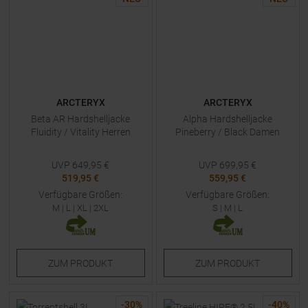
ARCTERYX
ARCTERYX
Beta AR Hardshelljacke
Alpha Hardshelljacke
Fluidity / Vitality Herren
Pineberry / Black Damen
UVP
649,95
€
UVP
699,95
€
519,95 €
559,95 €
Verfügbare Größen:
Verfügbare Größen:
M
|
L
|
XL
|
2XL
S
|
M
|
L
ZUM
PRODUKT
ZUM
PRODUKT
-
30
%
-
40
%