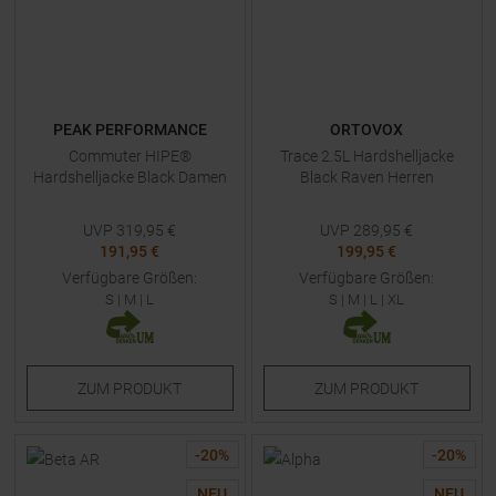
PEAK PERFORMANCE
ORTOVOX
Commuter HIPE®
Trace 2.5L Hardshelljacke
Hardshelljacke Black Damen
Black Raven Herren
UVP
319,95
€
UVP
289,95
€
191,95 €
199,95 €
Verfügbare Größen:
Verfügbare Größen:
S
|
M
|
L
S
|
M
|
L
|
XL
ZUM
PRODUKT
ZUM
PRODUKT
-
20
%
-
20
%
NEU
NEU