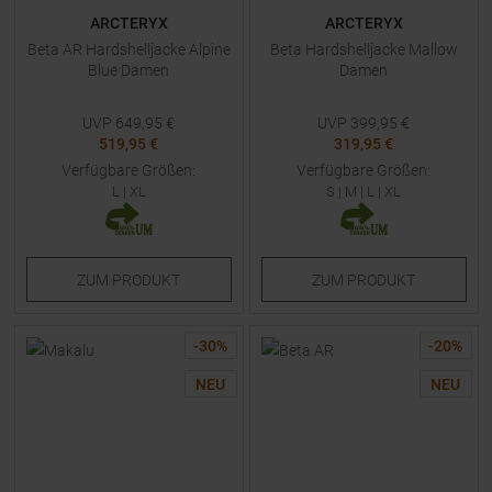
ARCTERYX
ARCTERYX
Beta AR Hardshelljacke Alpine
Beta Hardshelljacke Mallow
Blue Damen
Damen
UVP
649,95
€
UVP
399,95
€
519,95 €
319,95 €
Verfügbare Größen:
Verfügbare Größen:
L
|
XL
S
|
M
|
L
|
XL
ZUM
PRODUKT
ZUM
PRODUKT
-
30
%
-
20
%
NEU
NEU