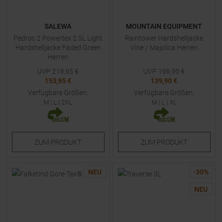
SALEWA
MOUNTAIN EQUIPMENT
Pedroc 2 Powertex 2.5L Light
Raintower Hardshelljacke
Hardshelljacke Faded Green
Vine / Majolica Herren
Herren
UVP
219,95
€
UVP
199,90
€
153,95 €
139,90 €
Verfügbare Größen:
Verfügbare Größen:
M
|
L
|
2XL
M
|
L
|
XL
ZUM
PRODUKT
ZUM
PRODUKT
NEU
-
30
%
NEU