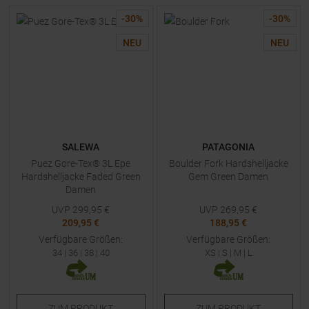
-
30
%
-
30
%
NEU
NEU
SALEWA
PATAGONIA
Puez Gore-Tex® 3L Epe
Boulder Fork Hardshelljacke
Hardshelljacke Faded Green
Gem Green Damen
Damen
UVP
299,95
€
UVP
269,95
€
209,95 €
188,95 €
Verfügbare Größen:
Verfügbare Größen:
34
|
36
|
38
|
40
XS
|
S
|
M
|
L
ZUM
PRODUKT
ZUM
PRODUKT