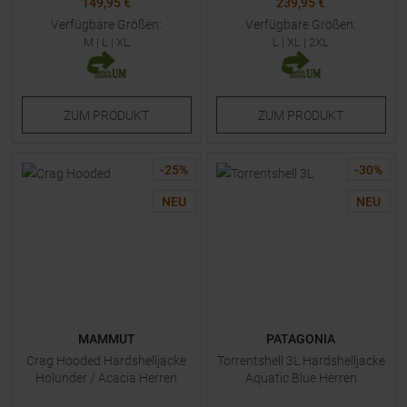
149,95 €
239,95 €
Verfügbare Größen:
Verfügbare Größen:
M
|
L
|
XL
L
|
XL
|
2XL
ZUM
PRODUKT
ZUM
PRODUKT
-
25
%
-
30
%
NEU
NEU
MAMMUT
PATAGONIA
Crag Hooded Hardshelljacke
Torrentshell 3L Hardshelljacke
Holunder / Acacia Herren
Aquatic Blue Herren