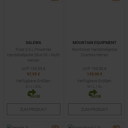
SALEWA
MOUNTAIN EQUIPMENT
Puez 2.5 L Powertex
Raintower Hardshelljacke
Hardshelljacke Olive Oil / Multi
Cosmos Herren
Herren
UVP
139,95
€
UVP
199,90
€
97,95 €
139,90 €
Verfügbare Größen:
Verfügbare Größen:
S
|
L
|
2XL
M
|
L
|
XL
ZUM
PRODUKT
ZUM
PRODUKT
-
25
%
-
40
%