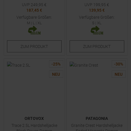
UVP
249,95
€
UVP
199,95
€
187,45 €
139,95 €
Verfügbare Größen:
Verfügbare Größen:
M
|
L
|
XL
S
|
XL
ZUM
PRODUKT
ZUM
PRODUKT
-
25
%
-
30
%
NEU
NEU
ORTOVOX
PATAGONIA
Trace 2.5L Hardshelljacke
Granite Crest Hardshelljacke