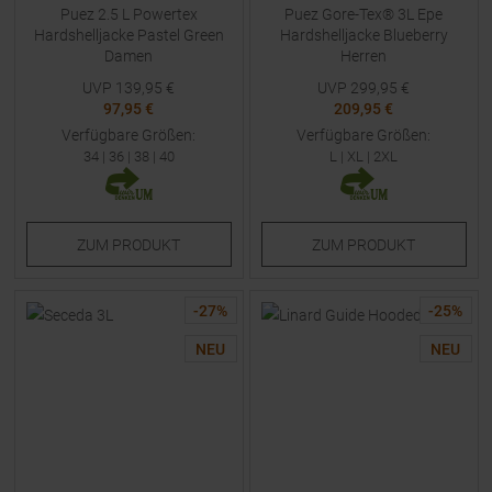
Puez 2.5 L Powertex
Puez Gore-Tex® 3L Epe
Hardshelljacke Pastel Green
Hardshelljacke Blueberry
Damen
Herren
UVP
139,95
€
UVP
299,95
€
97,95 €
209,95 €
Verfügbare Größen:
Verfügbare Größen:
34
|
36
|
38
|
40
L
|
XL
|
2XL
ZUM
PRODUKT
ZUM
PRODUKT
-
27
%
-
25
%
NEU
NEU