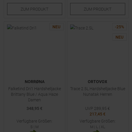
ZUM
PRODUKT
ZUM
PRODUKT
NEU
-
25
%
NEU
NORRØNA
ORTOVOX
Falketind Dri1 Hardshelljacke
Trace 2.5L Hardshelljacke Blue
Brittany Blue / Aqua Haze
Nunatak Herren
Damen
348,95 €
UVP
289,95
€
217,45 €
Verfügbare Größen:
Verfügbare Größen:
S
|
M
M
|
L
|
XL