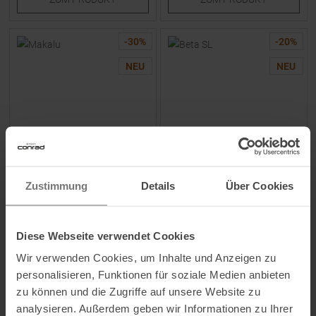
-
30
%
-
20
%
NEU
NEU
MOUNTAIN EQUIPMENT
ARCTERYX
Zustimmung
Details
Über Cookies
Makalu Hardshelljacke
Beta SL Hardshelljacke Mantis
Majolica Blue Damen
/ Tatsu Herren
Diese Webseite verwendet Cookies
UVP
399,90
€
UVP
499,95
€
279,90 €
399,95 €
Wir verwenden Cookies, um Inhalte und Anzeigen zu
Verfügbare Größen:
Verfügbare Größen:
personalisieren, Funktionen für soziale Medien anbieten
8
|
10
|
12
|
14
S
|
M
|
L
|
XL
zu können und die Zugriffe auf unsere Website zu
analysieren. Außerdem geben wir Informationen zu Ihrer