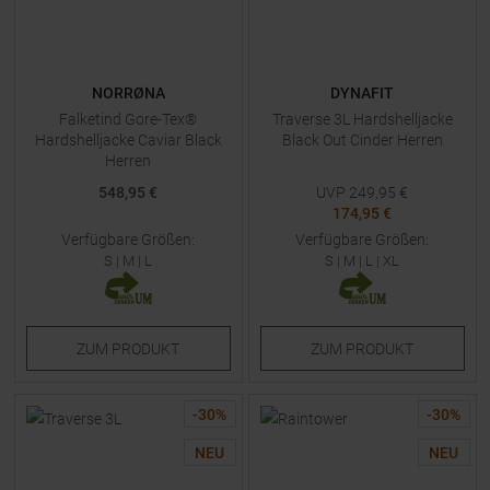
NORRØNA
DYNAFIT
Falketind Gore-Tex®
Traverse 3L Hardshelljacke
Hardshelljacke Caviar Black
Black Out Cinder Herren
Herren
548,95 €
UVP
249,95
€
174,95 €
Verfügbare Größen:
Verfügbare Größen:
S
|
M
|
L
S
|
M
|
L
|
XL
ZUM
PRODUKT
ZUM
PRODUKT
-
30
%
-
30
%
NEU
NEU