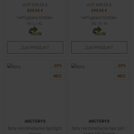
UVP
699,95
€
UVP
499,95
€
559,95 €
399,95 €
Verfügbare Größen:
Verfügbare Größen:
M
|
L
|
XL
XS
|
S
|
M
ZUM
PRODUKT
ZUM
PRODUKT
-
20
%
-
20
%
NEU
NEU
ARCTERYX
ARCTERYX
Beta Hardshelljacke Spotlight
Beta Hardshelljacke Sea Salt /