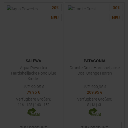
-
20
%
-
30
%
NEU
NEU
SALEWA
PATAGONIA
Aqua Powertex
Granite Crest Hardshelljacke
Hardshelljacke Pond Blue
Coal Orange Herren
Kinder
UVP
99,95
€
UVP
299,95
€
79,95 €
209,95 €
Verfügbare Größen:
Verfügbare Größen:
116
|
128
|
140
|
152
S
|
M
|
XL
ZUM
PRODUKT
ZUM
PRODUKT