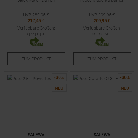
Black Raven Damen
Faded Magenta Damen
UVP
289,95
€
UVP
299,95
€
217,45 €
209,95 €
Verfügbare Größen:
Verfügbare Größen:
S
|
M
|
L
|
XL
XS
|
S
|
M
|
L
ZUM
PRODUKT
ZUM
PRODUKT
-
30
%
-
30
%
NEU
NEU
SALEWA
SALEWA