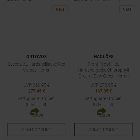
NEU
NEU
ORTOVOX
HAGLÖFS
Seceda 3L Hardshelljacke Red
Front Proof II 3L
Malbec Herren
Hardshelljacke Chlorophyll
Green / Dew Green Herren
UVP
369,95
€
UVP
278,95
€
277,45 €
167,35 €
Verfügbare Größen:
Verfügbare Größen:
S
|
M
|
L
|
XL
S
|
M
|
L
|
XL
ZUM
PRODUKT
ZUM
PRODUKT