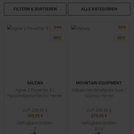
FILTERN & SORTIEREN
ALLE KATEGORIEN
-
54
%
-
30
%
NEU
NEU
SALEWA
MOUNTAIN EQUIPMENT
Agner 2 Powertex 3 L
Makalu Hardshelljacke Dusk /
Hardshelljacke Electric Herren
Cosmos Herren
UVP
239,95
€
UVP
399,90
€
109,95 €
279,90 €
Verfügbare Größen:
Verfügbare Größen:
S
S
|
M