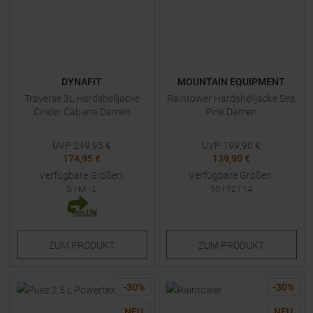
DYNAFIT
MOUNTAIN EQUIPMENT
Traverse 3L Hardshelljacke
Raintower Hardshelljacke Sea
Cinder Cabana Damen
Pine Damen
UVP
249,95
€
UVP
199,90
€
174,95 €
139,90 €
Verfügbare Größen:
Verfügbare Größen:
S
|
M
|
L
10
|
12
|
14
ZUM
PRODUKT
ZUM
PRODUKT
-
30
%
-
30
%
NEU
NEU