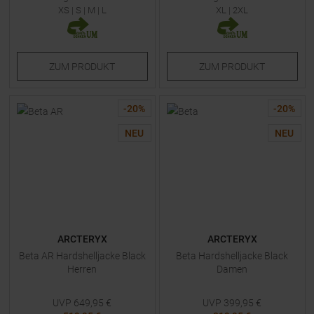
XS
|
S
|
M
|
L
XL
|
2XL
ZUM
PRODUKT
ZUM
PRODUKT
-
20
%
-
20
%
NEU
NEU
ARCTERYX
ARCTERYX
Beta AR Hardshelljacke Black
Beta Hardshelljacke Black
Herren
Damen
UVP
649,95
€
UVP
399,95
€