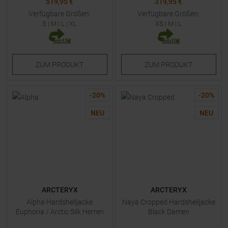
519,95 €
319,95 €
Verfügbare Größen:
Verfügbare Größen:
S
|
M
|
L
|
XL
XS
|
M
|
L
ZUM
PRODUKT
ZUM
PRODUKT
-
20
%
-
20
%
NEU
NEU
ARCTERYX
ARCTERYX
Alpha Hardshelljacke
Naya Cropped Hardshelljacke
Euphoria / Arctic Silk Herren
Black Damen