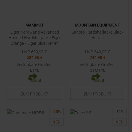
MAMMUT
MOUNTAIN EQUIPMENT
Eiger Nordwand Advanced
Saltoro Hardshelljacke Black
Hooded Hardshelljacke Eiger
Herren
Orange / Eiger Blue Herren
UVP
699,95
€
UVP
349,90
€
524,95 €
244,90 €
Verfügbare Größen:
Verfügbare Größen:
L
|
XL
S
|
M
|
XL
ZUM
PRODUKT
ZUM
PRODUKT
-
40
%
-
31
%
NEU
NEU