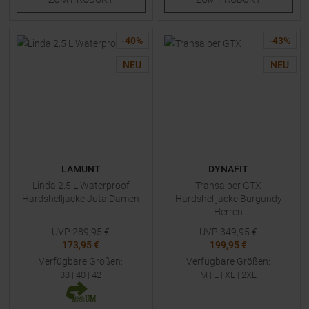
-
40
%
-
43
%
NEU
NEU
LAMUNT
DYNAFIT
Linda 2.5 L Waterproof
Transalper GTX
Hardshelljacke Juta Damen
Hardshelljacke Burgundy
Herren
UVP
289,95
€
UVP
349,95
€
173,95 €
199,95 €
Verfügbare Größen:
Verfügbare Größen:
38
|
40
|
42
M
|
L
|
XL
|
2XL