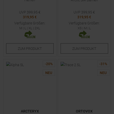
Herren
Arctic Silk Damen
UVP
399,95
€
UVP
399,95
€
319,95 €
319,95 €
Verfügbare Größen:
Verfügbare Größen:
M
|
L
|
XL
|
2XL
XS
|
M
|
L
ZUM
PRODUKT
ZUM
PRODUKT
-
20
%
-
31
%
NEU
NEU
ARCTERYX
ORTOVOX