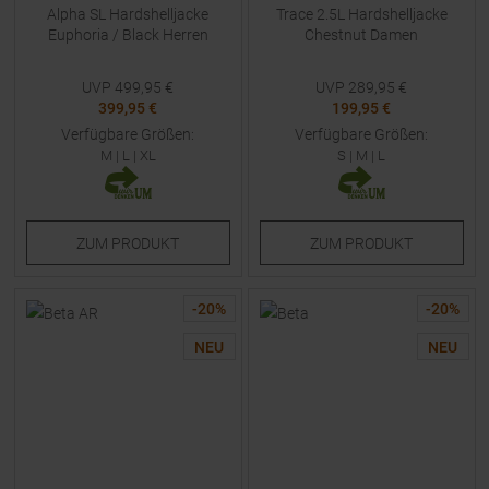
Alpha SL Hardshelljacke
Trace 2.5L Hardshelljacke
Euphoria / Black Herren
Chestnut Damen
UVP
499,95
€
UVP
289,95
€
399,95 €
199,95 €
Verfügbare Größen:
Verfügbare Größen:
M
|
L
|
XL
S
|
M
|
L
ZUM
PRODUKT
ZUM
PRODUKT
-
20
%
-
20
%
NEU
NEU