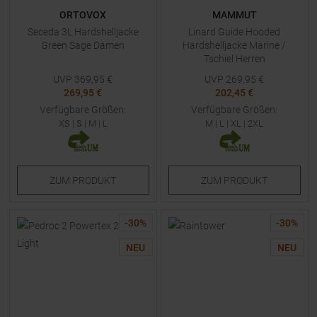
ORTOVOX
MAMMUT
Seceda 3L Hardshelljacke
Linard Guide Hooded
Green Sage Damen
Hardshelljacke Marine /
Tschiel Herren
UVP
369,95
€
UVP
269,95
€
269,95 €
202,45 €
Verfügbare Größen:
Verfügbare Größen:
XS
|
S
|
M
|
L
M
|
L
|
XL
|
2XL
ZUM
PRODUKT
ZUM
PRODUKT
-
30
%
-
30
%
NEU
NEU