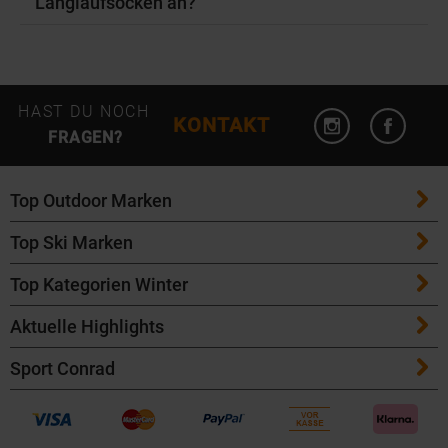
Langlaufsocken an?
Instagram öffn
Facebo
HAST DU NOCH
KONTAKT
FRAGEN?
Top Outdoor Marken
Top Ski Marken
Patagonia
Top Kategorien Winter
ATK Bindungen
Maloja
Aktuelle Highlights
Ski
K2 Ski
Salomon
Sport Conrad
Maloja Fahrradbekleidung
Skitouren Ski
Völkl Ski
Icebreaker
Events
Bike Helme von POC
Langlaufski
Fischer Ski
Garmin