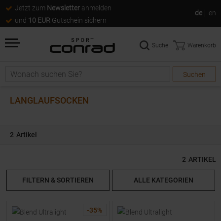
Jetzt zum
Newsletter
anmelden
de
en
und
10 EUR
Gutschein sichern
Suche
Warenkorb
Suchen
Suche
LANGLAUFSOCKEN
2
Artikel
2
ARTIKEL
FILTERN & SORTIEREN
ALLE KATEGORIEN
-
35
%