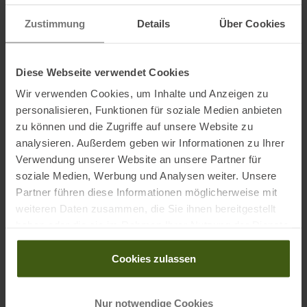
Zustimmung
Details
Über Cookies
Diese Webseite verwendet Cookies
Wir verwenden Cookies, um Inhalte und Anzeigen zu
BARTS
BARTS
personalisieren, Funktionen für soziale Medien anbieten
Lorianti Schal Light Brown
Ardelve Schal Aubergine
zu können und die Zugriffe auf unsere Website zu
Damen
Damen
analysieren. Außerdem geben wir Informationen zu Ihrer
Verwendung unserer Website an unsere Partner für
39,95 €
44,95 €
soziale Medien, Werbung und Analysen weiter. Unsere
Partner führen diese Informationen möglicherweise mit
Einheitsgröße
Einheitsgröße
weiteren Daten zusammen, die Sie ihnen bereitgestellt
haben oder die sie im Rahmen Ihrer Nutzung der Dienste
ZUM
PRODUKT
ZUM
PRODUKT
gesammelt haben.
Cookies zulassen
Nur notwendige Cookies