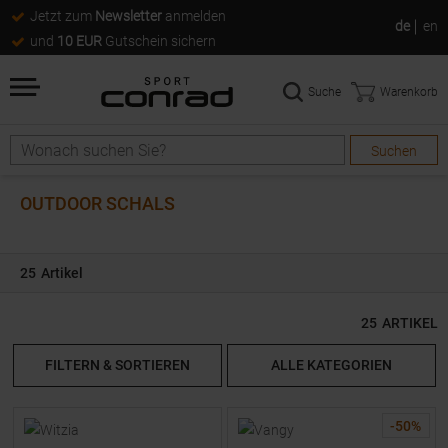
Jetzt zum
Newsletter
anmelden
de
en
und
10 EUR
Gutschein sichern
Suche
Warenkorb
Suchen
Suche
OUTDOOR SCHALS
25
Artikel
25
ARTIKEL
FILTERN & SORTIEREN
ALLE KATEGORIEN
-
50
%