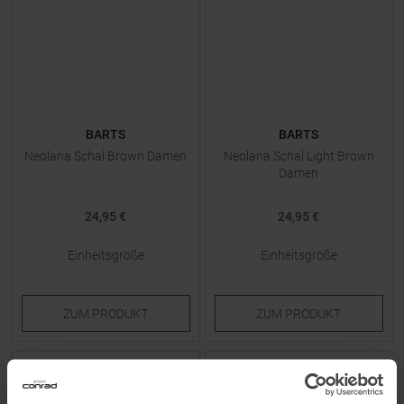
BARTS
BARTS
Neolana Schal Brown Damen
Neolana Schal Light Brown
Damen
24,95 €
24,95 €
Einheitsgröße
Einheitsgröße
ZUM
PRODUKT
ZUM
PRODUKT