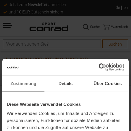
Jetzt zum
Newsletter
anmelden
de
en
und
10 EUR
Gutschein sichern
Suche
Warenkorb
Suchen
Suche
LAWINENAUSRÜSTUNG ZUBEHÖR
0
Artikel
Zustimmung
Details
Über Cookies
0
ARTIKEL
Diese Webseite verwendet Cookies
FILTERN & SORTIEREN
ALLE KATEGORIEN
Wir verwenden Cookies, um Inhalte und Anzeigen zu
personalisieren, Funktionen für soziale Medien anbieten
next
Artikel pro Seite
zu können und die Zugriffe auf unsere Website zu