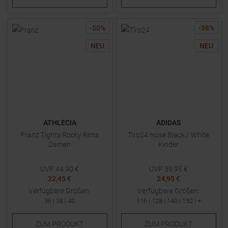
-
50
%
-
38
%
NEU
NEU
ATHLECIA
ADIDAS
Franz Tights Rocky Rims
Tiro24 Hose Black / White
Damen
Kinder
UVP
44,90
€
UVP
39,95
€
22,45 €
24,95 €
Verfügbare Größen:
Verfügbare Größen:
36
|
38
|
40
116
|
128
|
140
|
152
| +
ZUM
PRODUKT
ZUM
PRODUKT