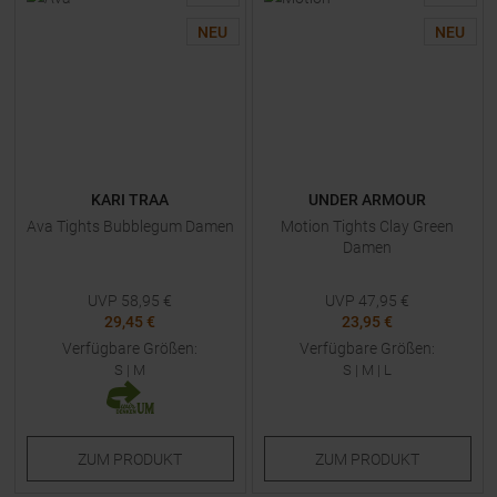
NEU
NEU
KARI TRAA
UNDER ARMOUR
Ava Tights Bubblegum Damen
Motion Tights Clay Green
Damen
UVP
58,95
€
UVP
47,95
€
29,45 €
23,95 €
Verfügbare Größen:
Verfügbare Größen:
S
|
M
S
|
M
|
L
ZUM
PRODUKT
ZUM
PRODUKT