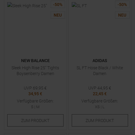
-
50
%
-
50
%
NEU
NEU
NEW BALANCE
ADIDAS
Sleek High Rise 25" Tights
SL FT Hose Black / White
Boysenberry Damen
Damen
UVP
69,95
€
UVP
44,95
€
34,95 €
22,45 €
Verfügbare Größen:
Verfügbare Größen:
S
|
M
XS
|
L
ZUM
PRODUKT
ZUM
PRODUKT