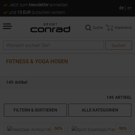
Jetzt zum
Newsletter
anmelden
de
en
und
10 EUR
Gutschein sichern
Suche
Warenkorb
Suchen
Suche
FIITNESS & YOGA HOSEN
149
Artikel
149
ARTIKEL
FILTERN & SORTIEREN
ALLE KATEGORIEN
-
50
%
-
50
%