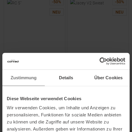
-
50
%
-
50
%
NEU
NEU
NEW BALANCE
ATHLECIA
RC 5" Shorts Afterglow Herren
Jacey V2 Sweat Hose Rocky
Rims Damen
Zustimmung
Details
Über Cookies
UVP
64,95
€
UVP
44,90
€
32,45 €
22,45 €
Verfügbare Größen:
Verfügbare Größen:
Diese Webseite verwendet Cookies
M
|
L
|
XL
36
|
38
|
40
|
42
Wir verwenden Cookies, um Inhalte und Anzeigen zu
personalisieren, Funktionen für soziale Medien anbieten
ZUM
PRODUKT
ZUM
PRODUKT
zu können und die Zugriffe auf unsere Website zu
analysieren. Außerdem geben wir Informationen zu Ihrer