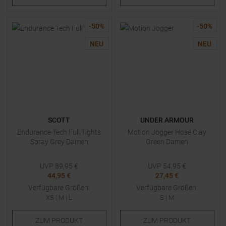
-
50
%
-
50
%
NEU
NEU
SCOTT
UNDER ARMOUR
Endurance Tech Full Tights
Motion Jogger Hose Clay
Spray Grey Damen
Green Damen
UVP
89,95
€
UVP
54,95
€
44,95 €
27,45 €
Verfügbare Größen:
Verfügbare Größen:
XS
|
M
|
L
S
|
M
ZUM
PRODUKT
ZUM
PRODUKT