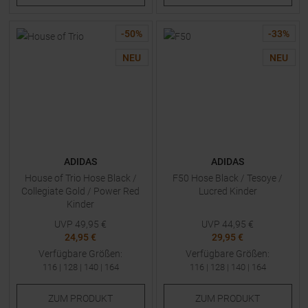
-
50
%
-
33
%
NEU
NEU
ADIDAS
ADIDAS
House of Trio Hose Black /
F50 Hose Black / Tesoye /
Collegiate Gold / Power Red
Lucred Kinder
Kinder
UVP
49,95
€
UVP
44,95
€
24,95 €
29,95 €
Verfügbare Größen:
Verfügbare Größen:
116
|
128
|
140
|
164
116
|
128
|
140
|
164
ZUM
PRODUKT
ZUM
PRODUKT