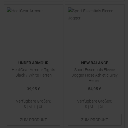
UNDER ARMOUR
NEW BALANCE
HeatGear Armour Tights
Sport Essentials Fleece
Black / White Herren
Jogger Hose Athletic Grey
Herren
39,95 €
54,95 €
Verfügbare Größen:
Verfügbare Größen:
S
|
M
|
L
|
XL
S
|
M
|
L
|
XL
ZUM
PRODUKT
ZUM
PRODUKT