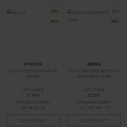
-
50
%
-
20
%
NEU
NEU
ATHLECIA
ADIDAS
Aliya V2 Tights Granada Sky
Future Icons Biker Soft Touch
Damen
Shorts Black Kinder
UVP
54,90
€
UVP
27,95
€
27,45 €
22,35 €
Verfügbare Größen:
Verfügbare Größen:
36
|
38
|
40
|
42
128
|
140
|
164
|
170
ZUM
PRODUKT
ZUM
PRODUKT