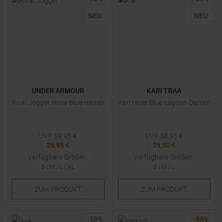
NEU
NEU
UNDER ARMOUR
KARI TRAA
Rival Jogger Hose Blue Herren
Kari Hose Blue Lagoon Damen
UVP
59,95
€
UVP
58,95
€
29,95 €
29,50 €
Verfügbare Größen:
Verfügbare Größen:
S
|
M
|
L
|
XL
S
|
M
|
L
ZUM
PRODUKT
ZUM
PRODUKT
-
50
%
-
50
%