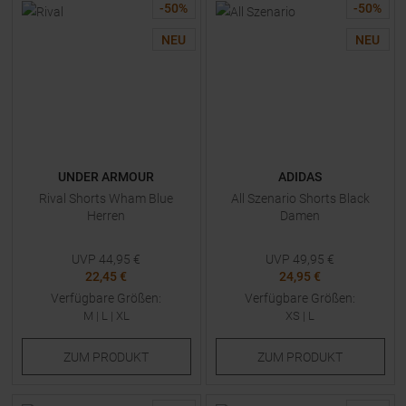
-
50
%
-
50
%
NEU
NEU
UNDER ARMOUR
ADIDAS
Rival Shorts Wham Blue
All Szenario Shorts Black
Herren
Damen
UVP
44,95
€
UVP
49,95
€
22,45 €
24,95 €
Verfügbare Größen:
Verfügbare Größen:
M
|
L
|
XL
XS
|
L
ZUM
PRODUKT
ZUM
PRODUKT