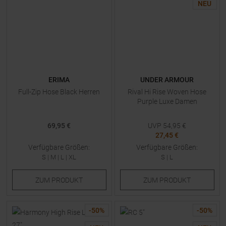
NEU
ERIMA
UNDER ARMOUR
Full-Zip Hose Black Herren
Rival Hi Rise Woven Hose
Purple Luxe Damen
69,95 €
UVP
54,95
€
27,45 €
Verfügbare Größen:
Verfügbare Größen:
S
|
M
|
L
|
XL
S
|
L
ZUM
PRODUKT
ZUM
PRODUKT
-
50
%
-
50
%