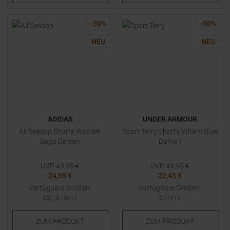
-
50
%
-
50
%
NEU
NEU
ADIDAS
UNDER ARMOUR
All Season Shorts Wonder
Sport Terry Shorts Wham Blue
Sage Damen
Damen
UVP
49,95
€
UVP
44,95
€
24,95 €
22,45 €
Verfügbare Größen:
Verfügbare Größen:
XS
|
S
|
M
|
L
S
|
M
|
L
ZUM
PRODUKT
ZUM
PRODUKT