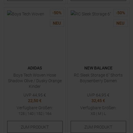
-
50
%
-
50
%
NEU
NEU
ADIDAS
NEW BALANCE
Boys Tech Woven Hose
RC Sleek Storage 6" Shorts
Shadow Olive / Dusky Orange
Boysenberry Damen
Kinder
UVP
44,95
€
UVP
64,95
€
22,50 €
32,45 €
Verfügbare Größen:
Verfügbare Größen:
128
|
140
|
152
|
164
XS
|
M
|
L
ZUM
PRODUKT
ZUM
PRODUKT