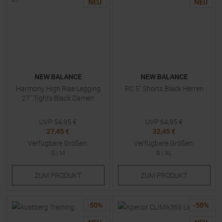
NEU
NEU
NEW BALANCE
NEW BALANCE
Harmony High Rise Legging
RC 5" Shorts Black Herren
27" Tights Black Damen
UVP
54,95
€
UVP
64,95
€
27,45 €
32,45 €
Verfügbare Größen:
Verfügbare Größen:
S
|
M
S
|
XL
ZUM
PRODUKT
ZUM
PRODUKT
-
50
%
-
50
%