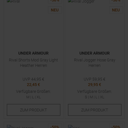
-
50
%
-
50
%
NEU
NEU
UNDER ARMOUR
UNDER ARMOUR
Rival Shorts Mod Gray Light
Rival Jogger Hose Gray
Heather Herren
Herren
UVP
44,95
€
UVP
59,95
€
22,45 €
29,95 €
Verfügbare Größen:
Verfügbare Größen:
M
|
L
|
XL
S
|
M
|
L
|
XL
ZUM
PRODUKT
ZUM
PRODUKT
-
50
%
-
50
%