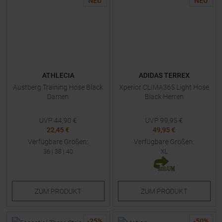
NEU
NEU
ATHLECIA
ADIDAS TERREX
Austberg Training Hose Black
Xperior CLIMA365 Light Hose
Damen
Black Herren
UVP
44,90
€
UVP
99,95
€
22,45 €
49,95 €
Verfügbare Größen:
Verfügbare Größen:
36
|
38
|
40
XL
ZUM
PRODUKT
ZUM
PRODUKT
-
25
%
-
50
%