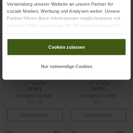
-
50
%
-
50
%
Verwendung unserer Website an unsere Partner für
soziale Medien, Werbung und Analysen weiter. Unsere
NEU
NEU
Partner führen diese Informationen möglicherweise mit
weiteren Daten zusammen, die Sie ihnen bereitgestellt
haben oder die sie im Rahmen Ihrer Nutzung der Dienste
gesammelt haben.
Cookies zulassen
UNDER ARMOUR
UNDER ARMOUR
Sportstyle Jogging Hose
Motion Ankle Tights Black
Nur notwendige Cookies
Carbon Heather Herren
UVP
64,95
€
UVP
47,95
€
32,45 €
23,95 €
Verfügbare Größen:
Verfügbare Größen:
M
|
L
|
XL
S
|
L
ZUM
PRODUKT
ZUM
PRODUKT