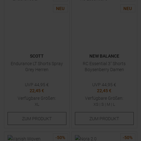
NEU
NEU
SCOTT
NEW BALANCE
Endurance LT Shorts Spray
RC Essential 3" Shorts
Grey Herren
Boysenberry Damen
UVP
44,95
€
UVP
44,95
€
22,45 €
22,45 €
Verfügbare Größen:
Verfügbare Größen:
XL
XS
|
S
|
M
|
L
ZUM
PRODUKT
ZUM
PRODUKT
-
50
%
-
50
%