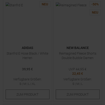
NEU
-
50
%
NEU
ADIDAS
NEW BALANCE
Stanfrd E Hose Black / White
Reimagined Fleece Shorts
Herren
Double Bubble Damen
39,95 €
UVP
44,95
€
22,45 €
Verfügbare Größen:
Verfügbare Größen:
S
|
M
|
L
|
XL
S
|
M
|
L
ZUM
PRODUKT
ZUM
PRODUKT