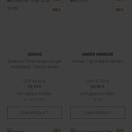
NEU
NEU
ADIDAS
UNDER ARMOUR
Essential Three Stripes Single
Motion Tights Black Damen
Hose Black / White Herren
UVP
44,95
€
UVP
47,95
€
33,70 €
23,95 €
Verfügbare Größen:
Verfügbare Größen:
S
|
M
|
L
|
XL
S
|
M
ZUM
PRODUKT
ZUM
PRODUKT
-
50
%
-
50
%