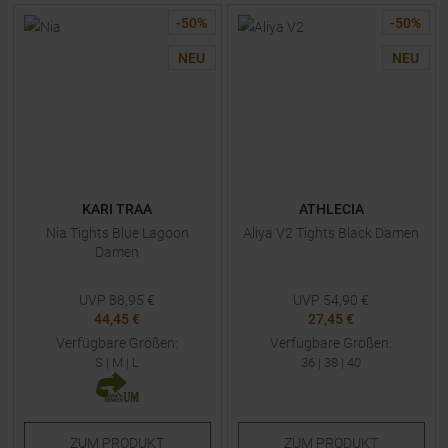
-
50
%
-
50
%
NEU
NEU
KARI TRAA
ATHLECIA
Nia Tights Blue Lagoon
Aliya V2 Tights Black Damen
Damen
UVP
88,95
€
UVP
54,90
€
44,45 €
27,45 €
Verfügbare Größen:
Verfügbare Größen:
S
|
M
|
L
36
|
38
|
40
ZUM
PRODUKT
ZUM
PRODUKT