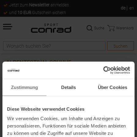
Jetzt zum
Newsletter
anmelden
de
en
und
10 EUR
Gutschein sichern
Suche
Warenkorb
Suchen
Suche
ALPENTESTIVAL SCHUHE
0
Artikel
Zustimmung
Details
Über Cookies
0
ARTIKEL
Diese Webseite verwendet Cookies
FILTERN & SORTIEREN
ALLE KATEGORIEN
Wir verwenden Cookies, um Inhalte und Anzeigen zu
personalisieren, Funktionen für soziale Medien anbieten
next
Artikel pro Seite
zu können und die Zugriffe auf unsere Website zu