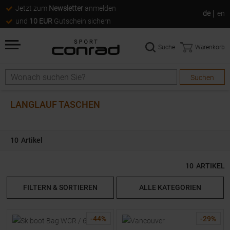
Jetzt zum
Newsletter
anmelden
de
en
und
10 EUR
Gutschein sichern
Suche
Warenkorb
Suchen
Suche
LANGLAUF TASCHEN
10
Artikel
10
ARTIKEL
FILTERN & SORTIEREN
ALLE KATEGORIEN
-
44
%
-
29
%