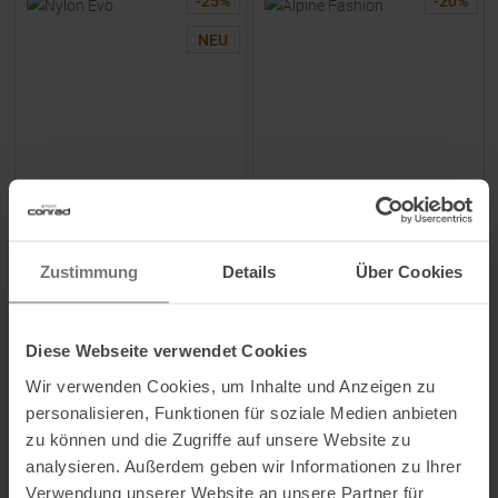
-
25
%
-
20
%
NEU
SIDAS
FISCHER
Nylon Evo Schuhtasche
Alpine Fashion Schuhtasche
Schwarz
Zustimmung
Details
Über Cookies
UVP
15,95
€
UVP
49,95
€
11,95 €
39,95 €
Diese Webseite verwendet Cookies
Einheitsgröße
Einheitsgröße
Wir verwenden Cookies, um Inhalte und Anzeigen zu
personalisieren, Funktionen für soziale Medien anbieten
ZUM
PRODUKT
ZUM
PRODUKT
zu können und die Zugriffe auf unsere Website zu
analysieren. Außerdem geben wir Informationen zu Ihrer
Artikel pro Seite
Verwendung unserer Website an unsere Partner für