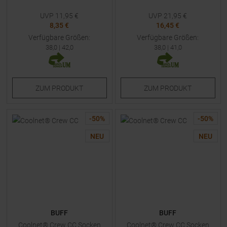
UVP
11,95
€
UVP
21,95
€
8,35 €
16,45 €
Verfügbare Größen:
Verfügbare Größen:
38,0
|
42,0
38,0
|
41,0
ZUM
PRODUKT
ZUM
PRODUKT
-
50
%
-
50
%
NEU
NEU
BUFF
BUFF
Coolnet® Crew CC Socken
Coolnet® Crew CC Socken