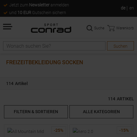
Jetzt zum
Newsletter
anmelden
de
en
und
10 EUR
Gutschein sichern
Suche
Warenkorb
Suchen
Suche
FREIZEITBEKLEIDUNG SOCKEN
114
Artikel
114
ARTIKEL
FILTERN & SORTIEREN
ALLE KATEGORIEN
-
25
%
-
15
%