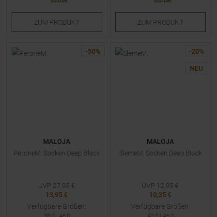
ZUM
PRODUKT
ZUM
PRODUKT
-
50
%
-
20
%
NEU
MALOJA
MALOJA
PeroneM. Socken Deep Black
SlemeM. Socken Deep Black
UVP
27,95
€
UVP
12,95
€
13,95 €
10,35 €
Verfügbare Größen:
Verfügbare Größen:
38,0
|
46,0
42,0
|
46,0