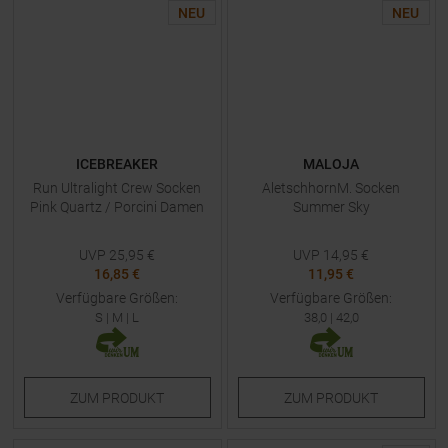
NEU
NEU
ICEBREAKER
MALOJA
Run Ultralight Crew Socken
AletschhornM. Socken
Pink Quartz / Porcini Damen
Summer Sky
UVP
25,95
€
UVP
14,95
€
16,85 €
11,95 €
Verfügbare Größen:
Verfügbare Größen:
S
|
M
|
L
38,0
|
42,0
ZUM
PRODUKT
ZUM
PRODUKT