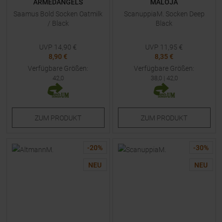
ARMEDANGELS
MALOJA
Saamus Bold Socken Oatmilk
ScanuppiaM. Socken Deep
/ Black
Black
UVP
14,90
€
UVP
11,95
€
8,90 €
8,35 €
Verfügbare Größen:
Verfügbare Größen:
42,0
38,0
|
42,0
ZUM
PRODUKT
ZUM
PRODUKT
-
20
%
-
30
%
NEU
NEU