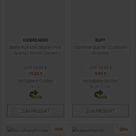
ICEBREAKER
BUFF
Blend Run Mini Socken Pink
Coolnet® Quarter CQ Socken
Quartz / Porcini Damen
Graphite
UVP
23,95
€
UVP
19,95
€
15,55 €
9,95 €
Verfügbare Größen:
Verfügbare Größen:
M
|
L
S
|
M
|
L
|
XL
ZUM
PRODUKT
ZUM
PRODUKT
-
35
%
-
20
%