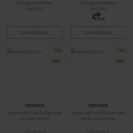
Verfügbare Größen:
Verfügbare Größen:
38,0
|
42,0
38,0
|
41,0
ZUM
PRODUKT
ZUM
PRODUKT
-
25
%
-
25
%
NEU
NEU
ORTOVOX
ORTOVOX
Alpine Light Low Socken Blue
Alpine Light Low Socken Dark
Nunatak Herren
Arctic Grey Damen
UVP
21,95
€
UVP
21,95
€