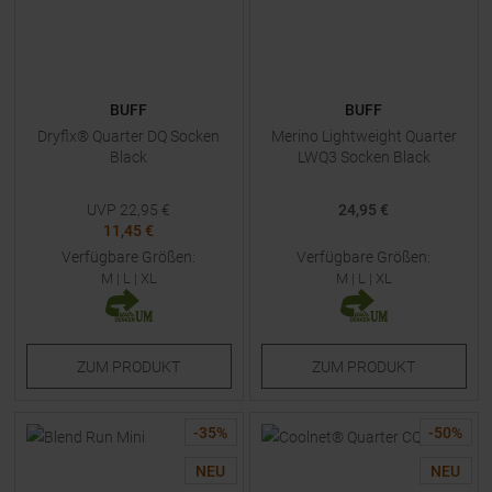
BUFF
BUFF
Dryflx® Quarter DQ Socken
Merino Lightweight Quarter
Black
LWQ3 Socken Black
UVP
22,95
€
24,95 €
11,45 €
Verfügbare Größen:
Verfügbare Größen:
M
|
L
|
XL
M
|
L
|
XL
ZUM
PRODUKT
ZUM
PRODUKT
-
35
%
-
50
%
NEU
NEU