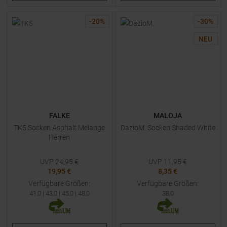
-
20
%
-
30
%
NEU
FALKE
MALOJA
TK5 Socken Asphalt Melange
DazioM. Socken Shaded White
Herren
UVP
24,95
€
UVP
11,95
€
19,95 €
8,35 €
Verfügbare Größen:
Verfügbare Größen:
41,0
|
43,0
|
45,0
|
48,0
38,0