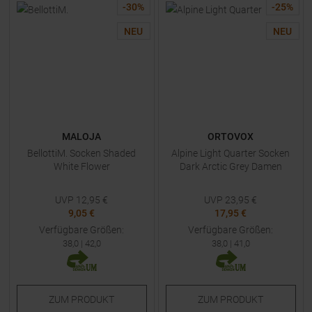
-
30
%
-
25
%
NEU
NEU
MALOJA
ORTOVOX
BellottiM. Socken Shaded
Alpine Light Quarter Socken
White Flower
Dark Arctic Grey Damen
UVP
12,95
€
UVP
23,95
€
9,05 €
17,95 €
Verfügbare Größen:
Verfügbare Größen:
38,0
|
42,0
38,0
|
41,0
ZUM
PRODUKT
ZUM
PRODUKT