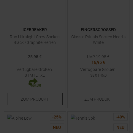
ICEBREAKER
FINGERSCROSSED
Run Ultralight Crew Socken
Classic Rituals Socken Hearts
Black /Graphite Herren
White
25,95 €
UVP
19,95
€
16,95 €
Verfügbare Größen:
Verfügbare Größen:
S
|
M
|
L
|
XL
38,0
|
46,0
ZUM
PRODUKT
ZUM
PRODUKT
-
25
%
-
40
%
NEU
NEU