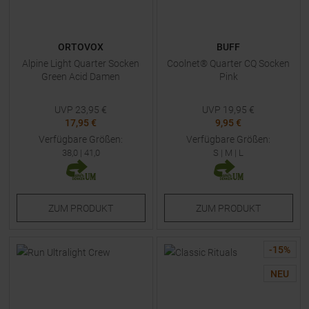
ORTOVOX
BUFF
Alpine Light Quarter Socken
Coolnet® Quarter CQ Socken
Green Acid Damen
Pink
UVP
23,95
€
UVP
19,95
€
17,95 €
9,95 €
Verfügbare Größen:
Verfügbare Größen:
38,0
|
41,0
S
|
M
|
L
ZUM
PRODUKT
ZUM
PRODUKT
-
15
%
NEU