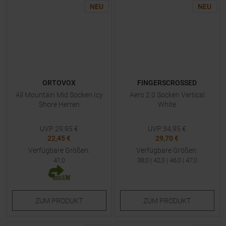
NEU
NEU
ORTOVOX
FINGERSCROSSED
All Mountain Mid Socken Icy
Aero 2.0 Socken Vertical
Shore Herren
White
UVP
29,95
€
UVP
34,95
€
22,45 €
29,70 €
Verfügbare Größen:
Verfügbare Größen:
41,0
38,0
|
42,0
|
46,0
|
47,0
ZUM
PRODUKT
ZUM
PRODUKT