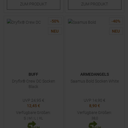
ZUM
PRODUKT
ZUM
PRODUKT
-
50
%
-
40
%
NEU
NEU
BUFF
ARMEDANGELS
Dryflx® Crew DC Socken
Saamus Bold Socken White
Black
UVP
24,95
€
UVP
14,90
€
12,45 €
8,90 €
Verfügbare Größen:
Verfügbare Größen:
S
|
M
|
L
|
XL
38,0