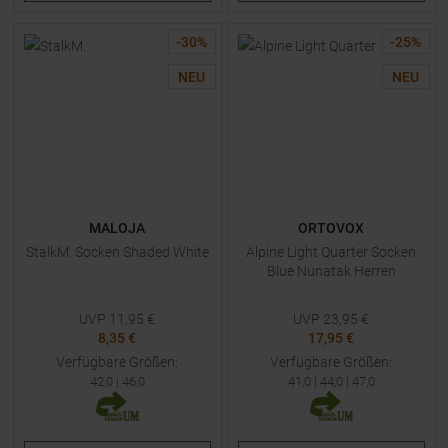
-
30
%
-
25
%
NEU
NEU
MALOJA
ORTOVOX
StalkM. Socken Shaded White
Alpine Light Quarter Socken
Blue Nunatak Herren
UVP
11,95
€
UVP
23,95
€
8,35 €
17,95 €
Verfügbare Größen:
Verfügbare Größen:
42,0
|
46,0
41,0
|
44,0
|
47,0