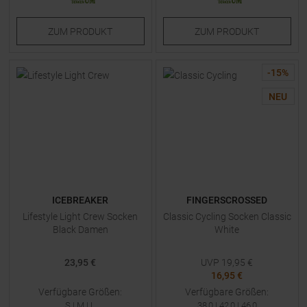
ZUM
PRODUKT
ZUM
PRODUKT
-
15
%
NEU
ICEBREAKER
FINGERSCROSSED
Lifestyle Light Crew Socken
Classic Cycling Socken Classic
Black Damen
White
23,95 €
UVP
19,95
€
16,95 €
Verfügbare Größen:
Verfügbare Größen:
S
|
M
|
L
38,0
|
42,0
|
46,0