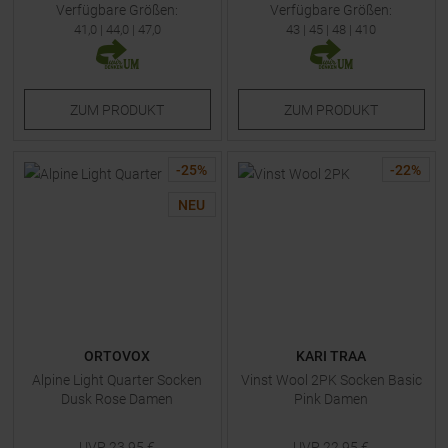
Verfügbare Größen:
Verfügbare Größen:
41,0
|
44,0
|
47,0
43
|
45
|
48
|
410
ZUM
PRODUKT
ZUM
PRODUKT
-
25
%
-
22
%
NEU
ORTOVOX
KARI TRAA
Alpine Light Quarter Socken
Vinst Wool 2PK Socken Basic
Dusk Rose Damen
Pink Damen
UVP
23,95
€
UVP
22,95
€