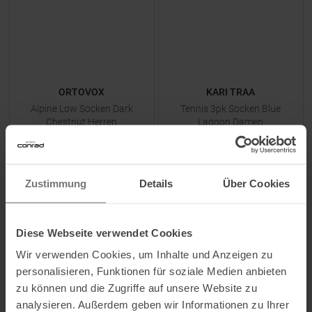
ORTOVOX
KARI TRAA
Alpine Low Socken Dark
Tennis 3pk Socken Blue
Chestnut Herren
Lagoon Damen
UVP
21,95
€
UVP
14,95
€
16,45 €
8,95 €
Zustimmung
Details
Über Cookies
Verfügbare Größen:
Verfügbare Größen:
41,0
|
47,0
41,0
Diese Webseite verwendet Cookies
Wir verwenden Cookies, um Inhalte und Anzeigen zu
ZUM
PRODUKT
ZUM
PRODUKT
personalisieren, Funktionen für soziale Medien anbieten
zu können und die Zugriffe auf unsere Website zu
-
20
%
-
30
%
analysieren. Außerdem geben wir Informationen zu Ihrer