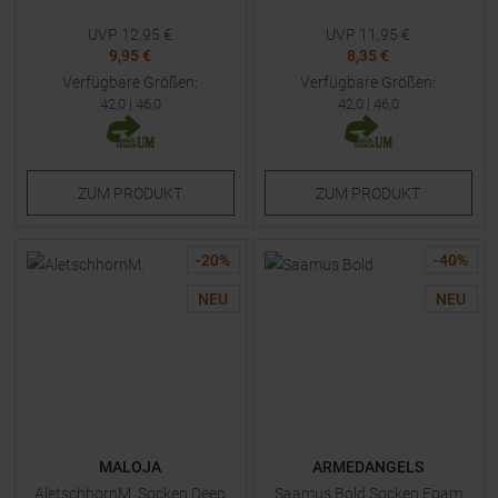
UVP
12,95
€
UVP
11,95
€
9,95 €
8,35 €
Verfügbare Größen:
Verfügbare Größen:
42,0
|
46,0
42,0
|
46,0
ZUM
PRODUKT
ZUM
PRODUKT
-
20
%
-
40
%
NEU
NEU
MALOJA
ARMEDANGELS
AletschhornM. Socken Deep
Saamus Bold Socken Foam