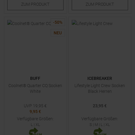
ZUM
PRODUKT
ZUM
PRODUKT
-
50
%
NEU
BUFF
ICEBREAKER
Coolnet® Quarter CQ Socken
Lifestyle Light Crew Socken
White
Black Herren
UVP
19,95
€
23,95 €
9,95 €
Verfügbare Größen:
Verfügbare Größen:
L
|
XL
S
|
M
|
L
|
XL