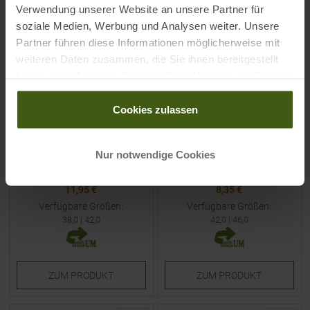
Verwendung unserer Website an unsere Partner für
NEU
NEU
soziale Medien, Werbung und Analysen weiter. Unsere
Partner führen diese Informationen möglicherweise mit
weiteren Daten zusammen, die Sie ihnen bereitgestellt
haben oder die sie im Rahmen Ihrer Nutzung der Dienste
gesammelt haben.
Cookies zulassen
MALOJA
MALOJA
AletschhornM. Socken
StalkM. Socken Deep Black
Shaded White
Nur notwendige Cookies
UVP
14,95
€
UVP
11,95
€
11,95 €
8,35 €
Verfügbare Größen:
Verfügbare Größen:
38,0
|
42,0
42,0
|
46,0
ZUM
PRODUKT
ZUM
PRODUKT