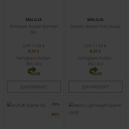
MALOJA
MALOJA
ErminiaM. Socken Summer
DazioM. Socken Pink Clouds
Sky
UVP
11,95
€
UVP
11,95
€
8,35 €
8,35 €
Verfügbare Größen:
Verfügbare Größen:
38,0
|
42,0
38,0
|
42,0
ZUM
PRODUKT
ZUM
PRODUKT
-
50
%
NEU