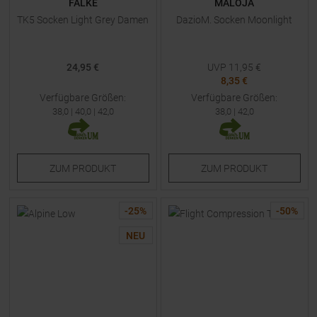
FALKE
MALOJA
TK5 Socken Light Grey Damen
DazioM. Socken Moonlight
24,95 €
UVP
11,95
€
8,35 €
Verfügbare Größen:
Verfügbare Größen:
38,0
|
40,0
|
42,0
38,0
|
42,0
ZUM
PRODUKT
ZUM
PRODUKT
-
25
%
-
50
%
NEU