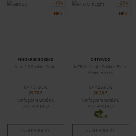
-
15
%
-
25
%
NEU
NEU
FINGERSCROSSED
ORTOVOX
Aero 2.0 Socken White
MTB Mid Light Socken Black
Raven Herren
UVP
34,95
€
UVP
26,95
€
29,70 €
20,20 €
Verfügbare Größen:
Verfügbare Größen:
38,0
|
42,0
|
47,0
41,0
|
44,0
|
47,0
ZUM
PRODUKT
ZUM
PRODUKT