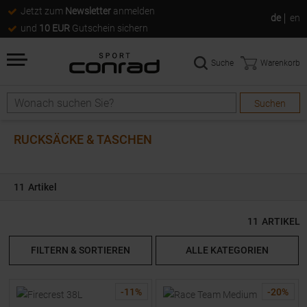
Jetzt zum
Newsletter
anmelden
de
en
und
10 EUR
Gutschein sichern
Suche
Warenkorb
Suchen
Suche
RUCKSÄCKE & TASCHEN
11
Artikel
11
ARTIKEL
FILTERN & SORTIEREN
ALLE KATEGORIEN
-
11
%
-
20
%