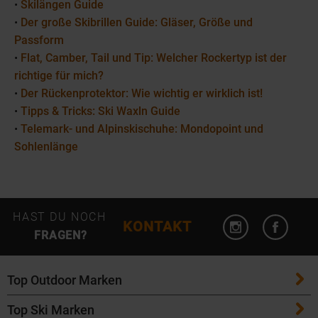
•
Skilängen Guide
•
Der große Skibrillen Guide: Gläser, Größe und
Passform
•
Flat, Camber, Tail und Tip: Welcher Rockertyp ist der
richtige für mich?
•
Der Rückenprotektor: Wie wichtig er wirklich ist!
•
Tipps & Tricks: Ski Waxln Guide
•
Telemark- und Alpinskischuhe: Mondopoint und
Sohlenlänge
Instagram öffn
Facebo
HAST DU NOCH
KONTAKT
FRAGEN?
Top Outdoor Marken
Top Ski Marken
Patagonia