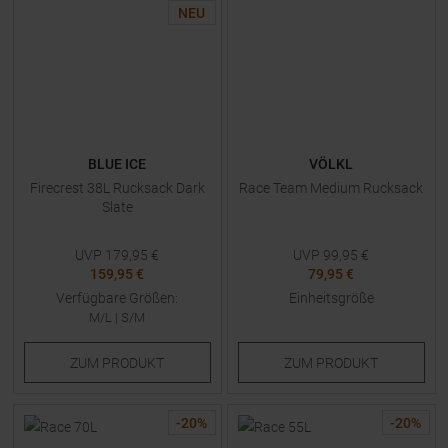
NEU
BLUE ICE
VÖLKL
Firecrest 38L Rucksack Dark
Race Team Medium Rucksack
Slate
UVP
179,95
€
UVP
99,95
€
159,95 €
79,95 €
Verfügbare Größen:
Einheitsgröße
M/L
|
S/M
ZUM
PRODUKT
ZUM
PRODUKT
-
20
%
-
20
%