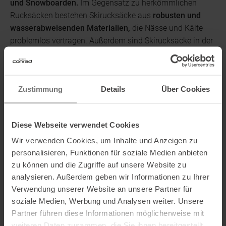
und Snowboarden.
Im Gegensatz zu herkömmlichen
Rucksäcken bestehen Skirucksäcke aus
robusten und
wasserabweisenden Materialien,
die Nässe und Kälte
problemlos vertragen. Außerdem sind Skirucksäcke in der
Regel so konstruiert, dass sie schnellen Bewegungen
problemlos standhalten und dich beim Skifahren oder
Snowboarden nicht behindern.
Zustimmung
Details
Über Cookies
WOZU BRAUCHE ICH EINEN SKIRUCKSACK?
Diese Webseite verwendet Cookies
Wer glaubt, ein Rucksack sei beim Skifahren nur
Wir verwenden Cookies, um Inhalte und Anzeigen zu
hinderlich, der irrt. Klar, mit
etwas mehr Gewicht
bist du
personalisieren, Funktionen für soziale Medien anbieten
schon unterwegs, aber dafür haben spezielle Rucksäcke
zu können und die Zugriffe auf unsere Website zu
genügend überzeugende Vorteile.
Vor allem, wenn du
analysieren. Außerdem geben wir Informationen zu Ihrer
stundenlang im Schnee unterwegs bist, sind Skirucksäcke
Verwendung unserer Website an unsere Partner für
eine gute Wahl, denn sie bieten Platz für
Proviant,
also
soziale Medien, Werbung und Analysen weiter. Unsere
Essen und Trinken,
Ersatzhandschuhe
und sogar
Partner führen diese Informationen möglicherweise mit
Lawinenausrüstung.
Deshalb sind Skirucksäcke auch
weiteren Daten zusammen, die Sie ihnen bereitgestellt