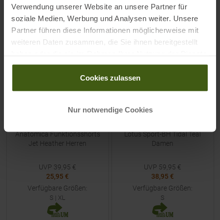
ZUM
PRODUKT
Verwendung unserer Website an unsere Partner für
soziale Medien, Werbung und Analysen weiter. Unsere
Partner führen diese Informationen möglicherweise mit
-
35
%
-
35
%
weiteren Daten zusammen, die Sie ihnen bereitgestellt
NEU
NEU
haben oder die sie im Rahmen Ihrer Nutzung der Dienste
gesammelt haben.
Cookies zulassen
Nur notwendige Cookies
ICEBREAKER
ICEBREAKER
Anatomica Funktionsshorts
Lotus Sport-BH Tidal Teal
Jet Heather Herren
Damen
UVP
39,95
€
UVP
59,95
€
25,95 €
38,95 €
Verfügbare Größen:
Verfügbare Größen:
S
|
XL
S