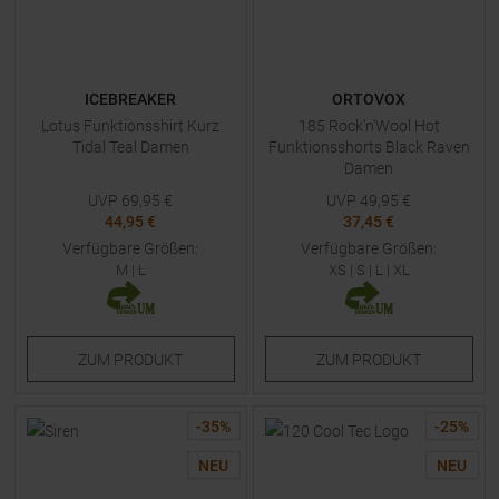
ICEBREAKER
ORTOVOX
Lotus Funktionsshirt Kurz
185 Rock'n'Wool Hot
Tidal Teal Damen
Funktionsshorts Black Raven
Damen
UVP
69,95
€
UVP
49,95
€
44,95 €
37,45 €
Verfügbare Größen:
Verfügbare Größen:
M
|
L
XS
|
S
|
L
|
XL
ZUM
PRODUKT
ZUM
PRODUKT
-
35
%
-
25
%
NEU
NEU