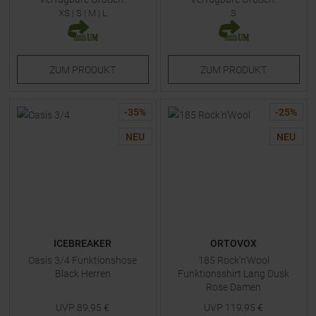
XS
|
S
|
M
|
L
S
ZUM
PRODUKT
ZUM
PRODUKT
-
35
%
-
25
%
NEU
NEU
ICEBREAKER
ORTOVOX
Oasis 3/4 Funktionshose
185 Rock'n'Wool
Black Herren
Funktionsshirt Lang Dusk
Rose Damen
UVP
89,95
€
UVP
119,95
€