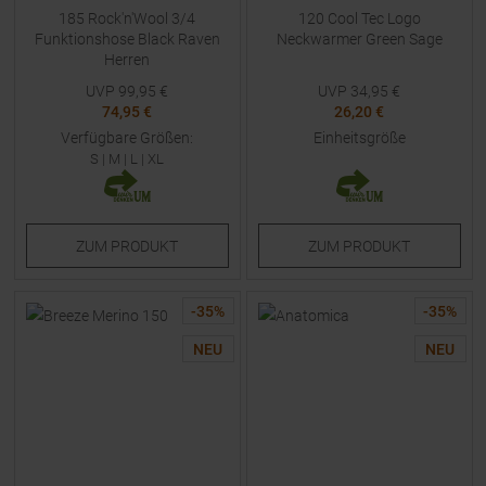
185 Rock'n'Wool 3/4
120 Cool Tec Logo
Funktionshose Black Raven
Neckwarmer Green Sage
Herren
UVP
99,95
€
UVP
34,95
€
74,95 €
26,20 €
Verfügbare Größen:
Einheitsgröße
S
|
M
|
L
|
XL
ZUM
PRODUKT
ZUM
PRODUKT
-
35
%
-
35
%
NEU
NEU