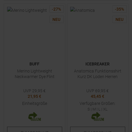
-
27
%
-
35
%
NEU
NEU
BUFF
ICEBREAKER
Merino Lightweight
Anatomica Funktionsshirt
Neckwarmer Dye Flint
Kurz DK Loden Herren
UVP
29,95
€
UVP
69,95
€
21,95 €
45,45 €
Einheitsgröße
Verfügbare Größen:
S
|
M
|
L
|
XL