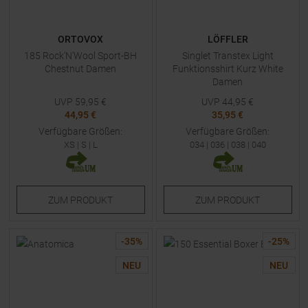
ORTOVOX
LÖFFLER
185 Rock'N'Wool Sport-BH
Singlet Transtex Light
Chestnut Damen
Funktionsshirt Kurz White
Damen
UVP
59,95
€
UVP
44,95
€
44,95 €
35,95 €
Verfügbare Größen:
Verfügbare Größen:
XS
|
S
|
L
034
|
036
|
038
|
040
ZUM
PRODUKT
ZUM
PRODUKT
-
35
%
-
25
%
NEU
NEU