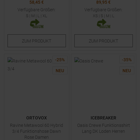
58,45 €
89,95 €
Verfügbare Größen:
Verfügbare Größen:
S
|
M
|
L
|
XL
XS
|
S
|
M
|
L
ZUM
PRODUKT
ZUM
PRODUKT
-
25
%
-
35
%
NEU
NEU
ORTOVOX
ICEBREAKER
Ravine Metawool 60 Hybrid
Oasis Crewe Funktionsshirt
3/4 Funktionshose Dawn
Lang DK Loden Herren
Rose Damen