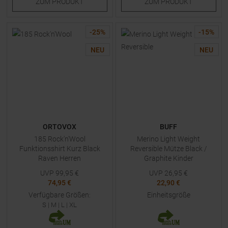
ZUM
PRODUKT
ZUM
PRODUKT
-
25
%
-
15
%
NEU
NEU
ORTOVOX
BUFF
185 Rock'n'Wool
Merino Light Weight
Funktionsshirt Kurz Black
Reversible Mütze Black /
Raven Herren
Graphite Kinder
UVP
99,95
€
UVP
26,95
€
74,95 €
22,90 €
Verfügbare Größen:
Einheitsgröße
S
|
M
|
L
|
XL