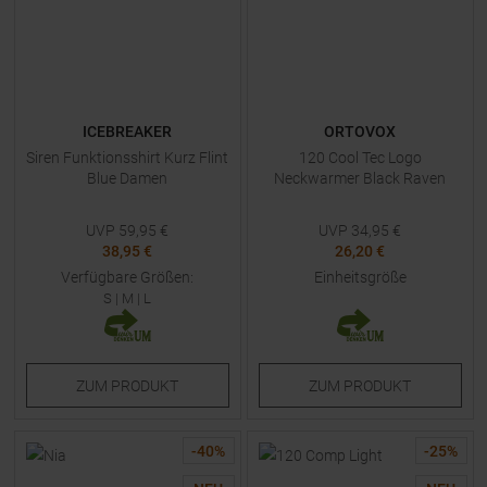
ICEBREAKER
ORTOVOX
Siren Funktionsshirt Kurz Flint
120 Cool Tec Logo
Blue Damen
Neckwarmer Black Raven
UVP
59,95
€
UVP
34,95
€
38,95 €
26,20 €
Verfügbare Größen:
Einheitsgröße
S
|
M
|
L
ZUM
PRODUKT
ZUM
PRODUKT
-
40
%
-
25
%