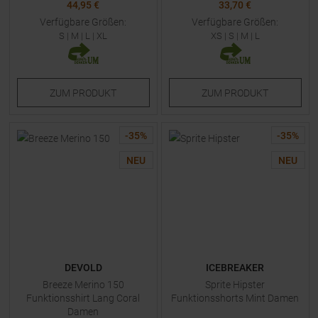
44,95 €
33,70 €
Verfügbare Größen:
Verfügbare Größen:
S
|
M
|
L
|
XL
XS
|
S
|
M
|
L
ZUM
PRODUKT
ZUM
PRODUKT
-
35
%
-
35
%
NEU
NEU
DEVOLD
ICEBREAKER
Breeze Merino 150
Sprite Hipster
Funktionsshirt Lang Coral
Funktionsshorts Mint Damen
Damen