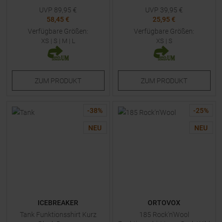
UVP
89,95
€
UVP
39,95
€
58,45 €
25,95 €
Verfügbare Größen:
Verfügbare Größen:
XS
|
S
|
M
|
L
XS
|
S
ZUM
PRODUKT
ZUM
PRODUKT
-
38
%
-
25
%
NEU
NEU
ICEBREAKER
ORTOVOX
Tank Funktionsshirt Kurz
185 Rock'n'Wool