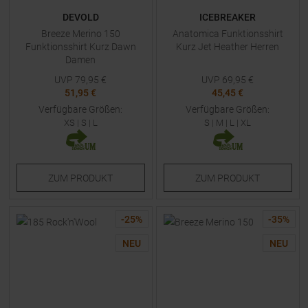
DEVOLD
ICEBREAKER
Breeze Merino 150
Anatomica Funktionsshirt
Funktionsshirt Kurz Dawn
Kurz Jet Heather Herren
Damen
UVP
79,95
€
UVP
69,95
€
51,95 €
45,45 €
Verfügbare Größen:
Verfügbare Größen:
XS
|
S
|
L
S
|
M
|
L
|
XL
ZUM
PRODUKT
ZUM
PRODUKT
-
25
%
-
35
%
NEU
NEU