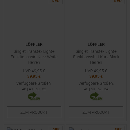
NEU
NEU
LÖFFLER
LÖFFLER
Singlet Transtex Light+
Singlet Transtex Light+
Funktionsshirt Kurz White
Funktionsshirt Kurz Black
Herren
Herren
UVP
49,95
€
UVP
49,95
€
39,95 €
39,95 €
Verfügbare Größen:
Verfügbare Größen:
46
|
48
|
50
|
52
48
|
50
|
52
|
54
ZUM
PRODUKT
ZUM
PRODUKT
-
25
%
-
35
%