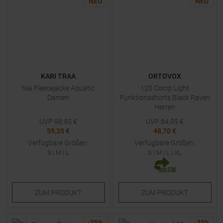
NEU
NEU
KARI TRAA
ORTOVOX
Nia Fleecejacke Aquatic
120 Comp Light
Damen
Funktionsshorts Black Raven
Herren
UVP
98,95
€
UVP
64,95
€
59,35 €
48,70 €
Verfügbare Größen:
Verfügbare Größen:
S
|
M
|
L
S
|
M
|
L
|
XL
ZUM
PRODUKT
ZUM
PRODUKT
-
35
%
-
35
%