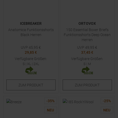
ICEBREAKER
ORTOVOX
Anatomica Funktionsshorts
150 Essential Boxer Briefs
Black Herren
Funktionsshorts Deep Ocean
Herren
UVP
45,95
€
UVP
49,95
€
29,85 €
37,45 €
Verfügbare Größen:
Verfügbare Größen:
S
|
XL
|
2XL
S
|
M
ZUM
PRODUKT
ZUM
PRODUKT
-
35
%
-
25
%
NEU
NEU