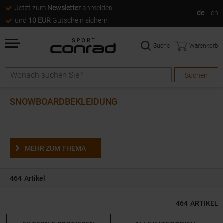
Jetzt zum
Newsletter
anmelden
de
en
und
10 EUR
Gutschein sichern
Suche
Warenkorb
Suchen
Suche
SNOWBOARDBEKLEIDUNG
MEHR ZUM THEMA
464
Artikel
464
ARTIKEL