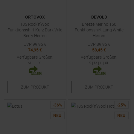
ORTOVOX
DEVOLD
185 Rock'n'Wool
Breeze Merino 150
Funktionsshirt Kurz Dark Wild
Funktionsshirt Lang White
Berry Herren
Herren
UVP
99,95
€
UVP
89,95
€
74,95 €
58,45 €
Verfügbare Größen:
Verfügbare Größen:
M
|
L
|
XL
S
|
M
|
L
|
XL
ZUM
PRODUKT
ZUM
PRODUKT
-
36
%
-
25
%
NEU
NEU