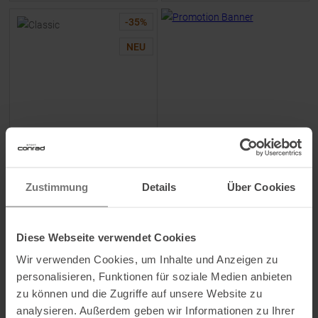
-
35
%
NEU
DEVOLD
Classic Funktionsshirt Lang
Grey Melange Herren
Zustimmung
Details
Über Cookies
UVP
89,95
€
58,45 €
Diese Webseite verwendet Cookies
Verfügbare Größen:
Wir verwenden Cookies, um Inhalte und Anzeigen zu
M
|
L
|
2XL
personalisieren, Funktionen für soziale Medien anbieten
zu können und die Zugriffe auf unsere Website zu
analysieren. Außerdem geben wir Informationen zu Ihrer