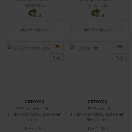
XS
|
S
|
M
|
L
S
|
XL
|
2XL
ZUM
PRODUKT
ZUM
PRODUKT
-
25
%
-
25
%
NEU
NEU
ORTOVOX
ORTOVOX
185 Rock'n'Wool Boxer
150 Essential
Funktionsshorts Black Raven
Funktionsshorts Black Raven
Herren
Blend Damen
UVP
59,95
€
UVP
44,95
€