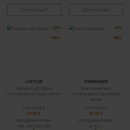
ZUM
PRODUKT
ZUM
PRODUKT
-
20
%
-
35
%
NEU
NEU
LÖFFLER
ICEBREAKER
Transtex Light Boxer
Siren Sweetheart
Funktionsshorts Black Herren
Funktionsshirt Lang Black
Damen
UVP
39,95
€
UVP
79,95
€
31,95 €
51,95 €
Verfügbare Größen:
Verfügbare Größen:
048
|
050
|
052
|
054
S
|
M
|
L