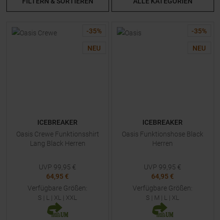
FILTERN & SORTIEREN
ALLE KATEGORIEN
-
35
%
-
35
%
NEU
NEU
ICEBREAKER
ICEBREAKER
Oasis Crewe Funktionsshirt
Oasis Funktionshose Black
Lang Black Herren
Herren
UVP
99,95
€
UVP
99,95
€
64,95 €
64,95 €
Verfügbare Größen:
Verfügbare Größen:
S
|
L
|
XL
|
XXL
S
|
M
|
L
|
XL