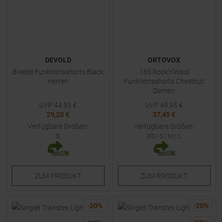
DEVOLD
ORTOVOX
Breeze Funktionsshorts Black
185 Rock'n'Wool
Herren
Funktionsshorts Chestnut
Damen
UVP
44,95
€
UVP
49,95
€
29,20 €
37,45 €
Verfügbare Größen:
Verfügbare Größen:
S
XS
|
S
|
M
|
L
ZUM
PRODUKT
ZUM
PRODUKT
-
20
%
-
20
%