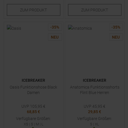
ZUM
PRODUKT
ZUM
PRODUKT
-
35
%
-
35
%
NEU
NEU
ICEBREAKER
ICEBREAKER
Oasis Funktionshose Black
Anatomica Funktionsshorts
Damen
Flint Blue Herren
UVP
105,95
€
UVP
45,95
€
68,85 €
29,85 €
Verfügbare Größen:
Verfügbare Größen:
XS
|
S
|
M
|
L
S
|
XL