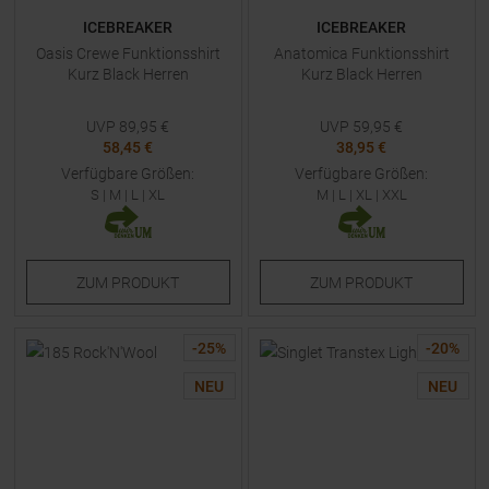
ICEBREAKER
ICEBREAKER
Oasis Crewe Funktionsshirt
Anatomica Funktionsshirt
Kurz Black Herren
Kurz Black Herren
UVP
89,95
€
UVP
59,95
€
58,45 €
38,95 €
Verfügbare Größen:
Verfügbare Größen:
S
|
M
|
L
|
XL
M
|
L
|
XL
|
XXL
ZUM
PRODUKT
ZUM
PRODUKT
-
25
%
-
20
%
NEU
NEU