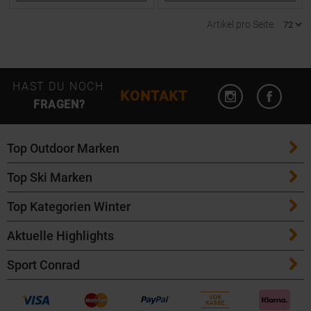
Artikel pro Seite
Instagram öffn
Facebo
HAST DU NOCH
KONTAKT
FRAGEN?
Top Outdoor Marken
Top Ski Marken
Patagonia
Top Kategorien Winter
ATK Bindungen
Maloja
Aktuelle Highlights
Ski
K2 Ski
Salomon
Sport Conrad
Maloja Fahrradbekleidung
Skitouren Ski
Völkl Ski
Icebreaker
Events
Bike Helme von POC
Langlaufski
Fischer Ski
Garmin