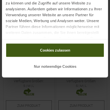
-
40
%
-
40
%
zu können und die Zugriffe auf unsere Website zu
analysieren. Außerdem geben wir Informationen zu Ihrer
NEU
NEU
Verwendung unserer Website an unsere Partner für
soziale Medien, Werbung und Analysen weiter. Unsere
Partner führen diese Informationen möglicherweise mit
weiteren Daten zusammen, die Sie ihnen bereitgestellt
haben oder die sie im Rahmen Ihrer Nutzung der Dienste
gesammelt haben.
HOUDINI
HOUDINI
Cookies zulassen
Dawn Kleid Sage Green
Cosmo Kleid True Black
Damen
Damen
Nur notwendige Cookies
UVP
149,95
€
UVP
179,95
€
89,95 €
107,95 €
Verfügbare Größen:
Verfügbare Größen:
S
|
M
|
L
S
|
M
|
L
ZUM
PRODUKT
ZUM
PRODUKT