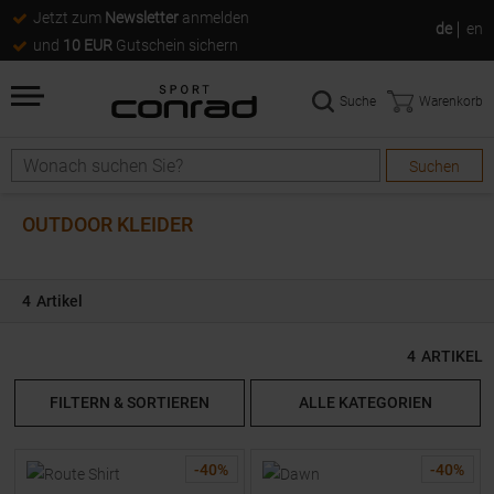
Jetzt zum
Newsletter
anmelden
de
en
und
10 EUR
Gutschein sichern
Suche
Warenkorb
Suchen
Suche
OUTDOOR KLEIDER
4
Artikel
4
ARTIKEL
FILTERN & SORTIEREN
ALLE KATEGORIEN
-
40
%
-
40
%