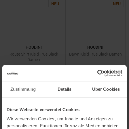
NEU
NEU
HOUDINI
HOUDINI
Route Shirt Kleid True Black
Dawn Kleid True Black Damen
Damen
UVP
159,95
€
UVP
149,95
€
95,95 €
89,95 €
Verfügbare Größen:
Verfügbare Größen:
Zustimmung
Details
Über Cookies
XS
|
S
XS
|
S
Diese Webseite verwendet Cookies
ZUM
PRODUKT
ZUM
PRODUKT
Wir verwenden Cookies, um Inhalte und Anzeigen zu
personalisieren, Funktionen für soziale Medien anbieten