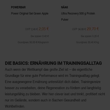
POWERBAR
NÄAK
Power Original Gel Green Apple
Ultra Recovery 500 g Protein
Pulver
2,05 €
29,70 €
UVP 2,45 €
UVP 34,95 €
Sie sparen 0,40 €
Sie sparen 5,25 €
Grundpreis 50,00 €/Kilogramm
Grundpreis 59,40 €/kg
DIE BASICS: ERNÄHRUNG IM TRAININGSALLTAG
Auch wenn der Wettkampf das große Ziel ist – die eigentliche
Grundlage für eine gute Performance wird im Trainingsalltag gelegt.
Eine ausgewogene Ernährung unterstützt dich dabei, Trainingsreize
besser zu verarbeiten, deine Regeneration zu fördern und langfristig
leistungsfähig zu bleiben. Wer hier clever isst und trinkt, profitiert nicht
nur im Gelände, sondern auch in Sachen Gesundheit und
Wohlbefinden.