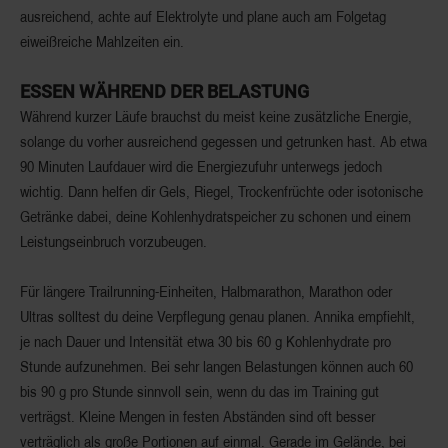
ausreichend, achte auf Elektrolyte und plane auch am Folgetag
eiweißreiche Mahlzeiten ein.
ESSEN WÄHREND DER BELASTUNG
Während kurzer Läufe brauchst du meist keine zusätzliche Energie,
solange du vorher ausreichend gegessen und getrunken hast. Ab etwa
90 Minuten Laufdauer wird die Energiezufuhr unterwegs jedoch
wichtig. Dann helfen dir Gels, Riegel, Trockenfrüchte oder isotonische
Getränke dabei, deine Kohlenhydratspeicher zu schonen und einem
Leistungseinbruch vorzubeugen.
Für längere Trailrunning-Einheiten, Halbmarathon, Marathon oder
Ultras solltest du deine Verpflegung genau planen. Annika empfiehlt,
je nach Dauer und Intensität etwa 30 bis 60 g Kohlenhydrate pro
Stunde aufzunehmen. Bei sehr langen Belastungen können auch 60
bis 90 g pro Stunde sinnvoll sein, wenn du das im Training gut
verträgst. Kleine Mengen in festen Abständen sind oft besser
verträglich als große Portionen auf einmal. Gerade im Gelände, bei