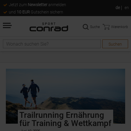
Jetzt zum
Newsletter
anmelden
de
en
und
10 EUR
Gutschein sichern
Suche
Warenkorb
Suchen
Trailrunning Ernährung
für Training & Wettkampf
Juni 10, 2026