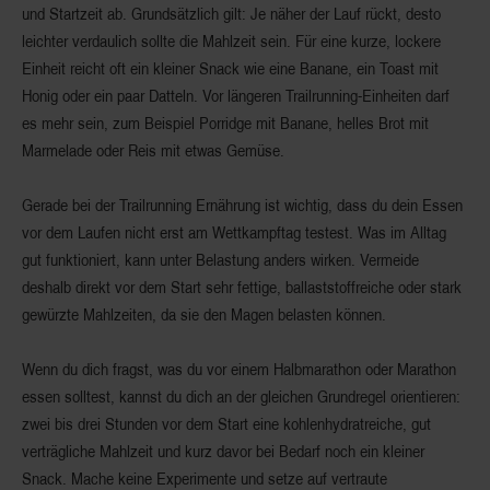
und Startzeit ab. Grundsätzlich gilt: Je näher der Lauf rückt, desto
leichter verdaulich sollte die Mahlzeit sein. Für eine kurze, lockere
Einheit reicht oft ein kleiner Snack wie eine Banane, ein Toast mit
Honig oder ein paar Datteln. Vor längeren Trailrunning-Einheiten darf
es mehr sein, zum Beispiel Porridge mit Banane, helles Brot mit
Marmelade oder Reis mit etwas Gemüse.
Gerade bei der Trailrunning Ernährung ist wichtig, dass du dein Essen
vor dem Laufen nicht erst am Wettkampftag testest. Was im Alltag
gut funktioniert, kann unter Belastung anders wirken. Vermeide
deshalb direkt vor dem Start sehr fettige, ballaststoffreiche oder stark
gewürzte Mahlzeiten, da sie den Magen belasten können.
Wenn du dich fragst, was du vor einem Halbmarathon oder Marathon
essen solltest, kannst du dich an der gleichen Grundregel orientieren:
zwei bis drei Stunden vor dem Start eine kohlenhydratreiche, gut
verträgliche Mahlzeit und kurz davor bei Bedarf noch ein kleiner
Snack. Mache keine Experimente und setze auf vertraute