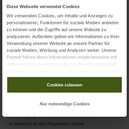
Trinkblase
Diese Webseite verwendet Cookies
Nach dem Lauf
: viel trinken + Elektrolyte, um Salzverluste
Wir verwenden Cookies, um Inhalte und Anzeigen zu
auszugleichen
personalisieren, Funktionen für soziale Medien anbieten
zu können und die Zugriffe auf unsere Website zu
5. Post-Race-Regeneration
analysieren. Außerdem geben wir Informationen zu Ihrer
Die Erholung beginnt direkt im Ziel:
Verwendung unserer Website an unsere Partner für
soziale Medien, Werbung und Analysen weiter. Unsere
Innerhalb von 30 Minuten
: ein Snack mit Kohlenhydraten &
Partner führen diese Informationen möglicherweise mit
Eiweiß (z. B. Shake oder Energieriegel)
weiteren Daten zusammen, die Sie ihnen bereitgestellt
Danach: eine ausgewogene Mahlzeit – z. B. Reis mit Gemüse
haben oder die sie im Rahmen Ihrer Nutzung der Dienste
und Hähnchen
gesammelt haben.
Annika empfiehlt:
Cookies zulassen
1g Kohlenhydrate pro kg Körpergewicht
nach dem Lauf
0,3g Eiweiß pro kg Körpergewicht
innerhalb der ersten 1–2
Nur notwendige Cookies
Stunden
Auch am Folgetag: Viel trinken und ausreichend Eiweiß zu dir nehmen
– so unterstützt du deine Regeneration optimal.