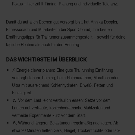
Fokus – hier zählt Timing, Planung und individuelle Toleranz.
Damit du auf allen Ebenen gut versorgt bist, hat
Annika Doppler
,
Fitnesscoach und Mitarbeiterin bei Sport Conrad, ihre besten
Ernährungstipps für Trailrunner zusammengestellt – sowohl für deine
tägliche Routine als auch für den Renntag.
DAS WICHTIGSTE IM ÜBERBLICK
⚡ Energie clever planen: Eine gute Trailrunning Ernährung
versorgt dich im Training, beim Halbmarathon, Marathon oder
Ultra mit ausreichend Kohlenhydraten, Eiweiß, Fetten und
Flüssigkeit.
🍌 Vor dem Lauf leicht verdaulich essen: Setze vor dem
Laufen auf vertraute, kohlenhydratreiche Mahlzeiten und
vermeide Experimente kurz vor dem Start.
🏃 Während längerer Belastungen regelmäßig nachlegen: Ab
etwa 90 Minuten helfen Gels, Riegel, Trockenfrüchte oder Iso-