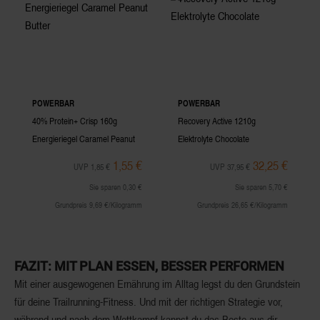
POWERBAR
POWERBAR
40% Protein+ Crisp 160g
Recovery Active 1210g
Energieriegel Caramel Peanut
Elektrolyte Chocolate
Butter
1,55 €
32,25 €
UVP 1,85 €
UVP 37,95 €
Sie sparen 0,30 €
Sie sparen 5,70 €
Grundpreis 9,69 €/Kilogramm
Grundpreis 26,65 €/Kilogramm
FAZIT: MIT PLAN ESSEN, BESSER PERFORMEN
Mit einer ausgewogenen Ernährung im Alltag legst du den Grundstein
für deine Trailrunning-Fitness. Und mit der richtigen Strategie vor,
während und nach dem Wettkampf kannst du das Beste aus dir