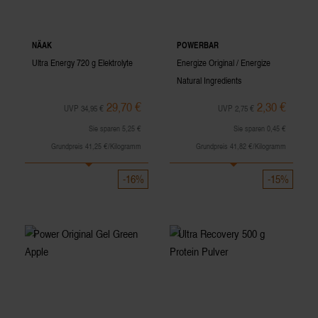
NÄAK
POWERBAR
Ultra Energy 720 g Elektrolyte
Energize Original / Energize
Natural Ingredients
Energieriegel Chocolate
29,70 €
2,30 €
UVP 34,95 €
UVP 2,75 €
Sie sparen 5,25 €
Sie sparen 0,45 €
Grundpreis 41,25 €/Kilogramm
Grundpreis 41,82 €/Kilogramm
-16%
-15%