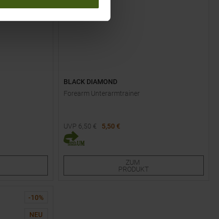
BLACK DIAMOND
Forearm Unterarmtrainer
UVP
6,50
€
5,50 €
Einheitsgröße
ZUM
PRODUKT
-
10
%
NEU