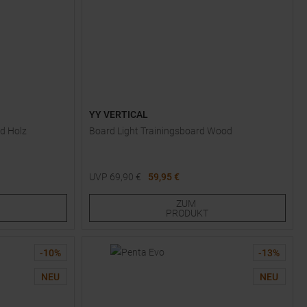
YY VERTICAL
rd Holz
Board Light Trainingsboard Wood
UVP
69,90
€
59,95 €
Einheitsgröße
ZUM
PRODUKT
-
10
%
-
13
%
NEU
NEU