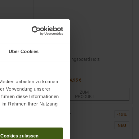
Über Cookies
YY VERTICAL
od
Penta Evo Trainingsboard Holz
UVP
74,90
€
64,95 €
 Medien anbieten zu können
Einheitsgröße
hrer Verwendung unserer
ZUM
 führen diese Informationen
PRODUKT
ie im Rahmen Ihrer Nutzung
-
10
%
-
15
%
NEU
NEU
Cookies zulassen