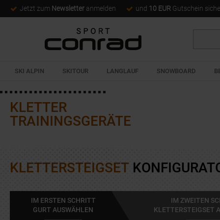
Jetzt zum
Newsletter
anmelden
und
10 EUR
Gutschein sich
Suche
SKI ALPIN
SKITOUR
LANGLAUF
SNOWBOARD
B
KLETTER
TRAININGSGERÄTE
KLETTERSTEIGSET
KONFIGURAT
IM ERSTEN SCHRITT
IM ZWEITEN S
GURT AUSWÄHLEN
KLETTERSTEIGSET 