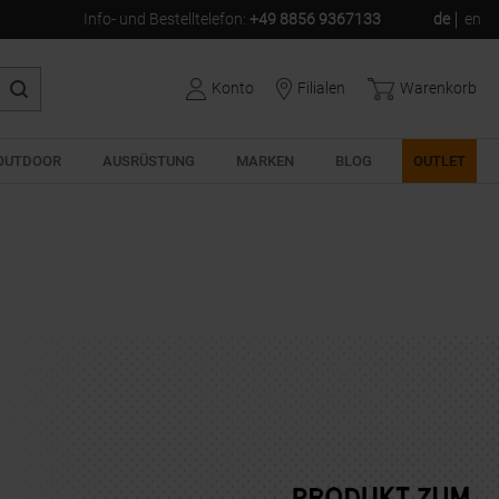
Info- und Bestelltelefon
:
+49 8856 9367133
de
en
Konto
Filialen
Warenkorb
OUTDOOR
AUSRÜSTUNG
MARKEN
BLOG
OUTLET