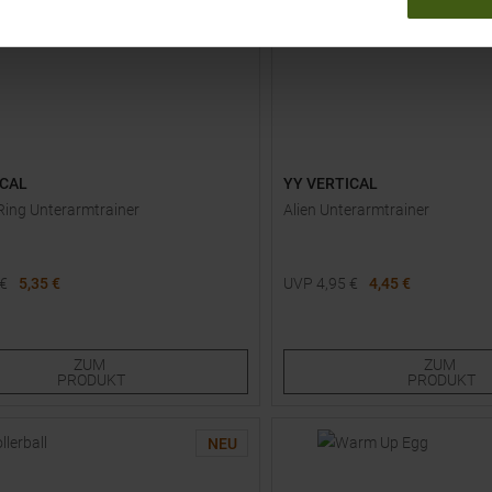
ICAL
YY VERTICAL
Ring Unterarmtrainer
Alien Unterarmtrainer
€
5,35 €
UVP
4,95
€
4,45 €
e Größen:
Verfügbare Größen:
25
30
1
2
3
ZUM
ZUM
PRODUKT
PRODUKT
NEU