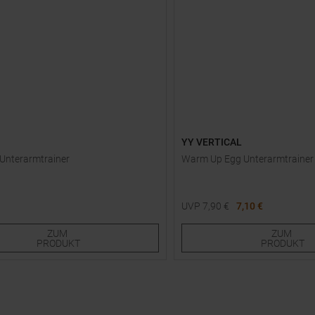
YY VERTICAL
l Unterarmtrainer
Warm Up Egg Unterarmtrainer
UVP
7,90
€
7,10 €
röße
Einheitsgröße
ZUM
ZUM
PRODUKT
PRODUKT