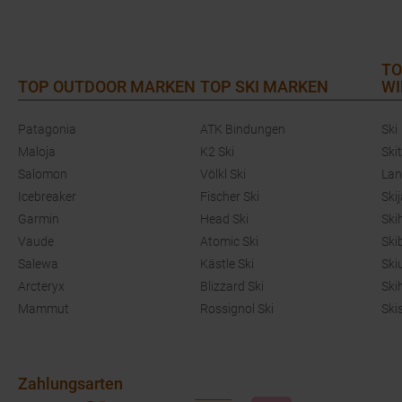
TO
TOP OUTDOOR MARKEN
TOP SKI MARKEN
WI
Patagonia
ATK Bindungen
Ski
Maloja
K2 Ski
Ski
Salomon
Völkl Ski
Lan
Icebreaker
Fischer Ski
Ski
Garmin
Head Ski
Ski
Vaude
Atomic Ski
Ski
Salewa
Kästle Ski
Ski
Arcteryx
Blizzard Ski
Ski
Mammut
Rossignol Ski
Ski
Zahlungsarten