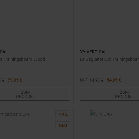
ICAL
YY VERTICAL
st Trainingsboard Wood
La Baguette Evo Trainingsboa
0
€
79,95 €
UVP
64,90
€
54,95 €
röße
Einheitsgröße
ZUM
ZUM
PRODUKT
PRODUKT
-
14
%
NEU