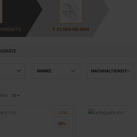
STEIGSETS
ZU DEN HELMEN
SGERÄTE
MARKE
NACHHALTIGKEIT
Seite
-
11
%
NEU