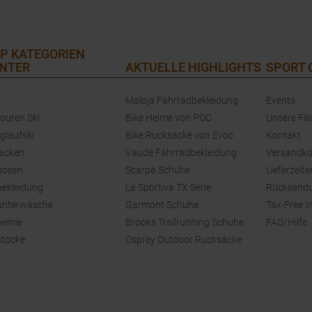
P KATEGORIEN
NTER
AKTUELLE HIGHLIGHTS
SPORT
Maloja Fahrradbekleidung
Events
touren Ski
Bike Helme von POC
Unsere Fili
glaufski
Bike Rucksäcke von Evoc
Kontakt
jacken
Vaude Fahrradbekleidung
Versandko
hosen
Scarpa Schuhe
Lieferzeite
bekleidung
La Sportiva TX Serie
Rücksend
unterwäsche
Garmont Schuhe
Tax-Free I
helme
Brooks Trailrunning Schuhe
FAQ/Hilfe
stöcke
Osprey Outdoor Rucksäcke