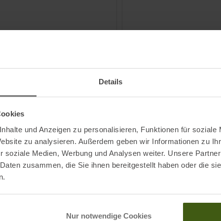
Details
ICAL
YY VERTICAL
oard Evo Trainingsboard
Mini Crux Unterarmtrainer Wo
Cookies
90
€
119,95 €
UVP
29,90
€
26,90 €
nhalte und Anzeigen zu personalisieren, Funktionen für soziale
röße
Einheitsgröße
Website zu analysieren. Außerdem geben wir Informationen zu I
ZUM
ZUM
r soziale Medien, Werbung und Analysen weiter. Unsere Partner
PRODUKT
PRODUKT
 Daten zusammen, die Sie ihnen bereitgestellt haben oder die s
n.
-
10
%
NEU
Nur notwendige Cookies