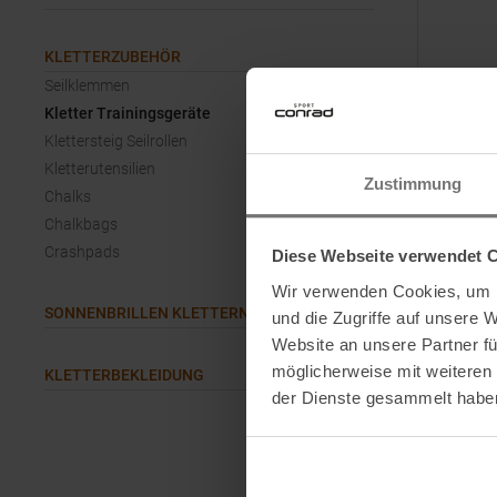
KLETTERZUBEHÖR
Seilklemmen
Kletter Trainingsgeräte
Klettersteig Seilrollen
Kletterutensilien
Zustimmung
YY VERT
Chalks
Verticalb
Chalkbags
Crashpads
Diese Webseite verwendet 
UVP
139,
Wir verwenden Cookies, um I
Einheitsg
SONNENBRILLEN KLETTERN
und die Zugriffe auf unsere 
Website an unsere Partner fü
möglicherweise mit weiteren
KLETTERBEKLEIDUNG
der Dienste gesammelt habe