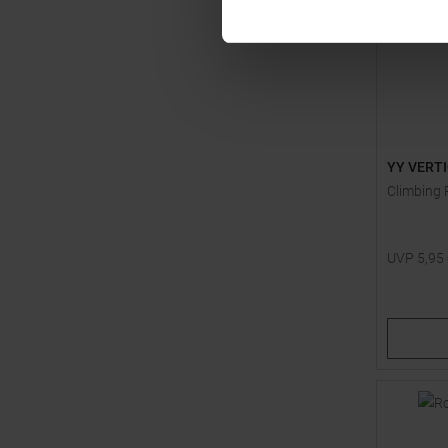
YY VERT
Climbing 
UVP
5,95
Verfügbar
15
20