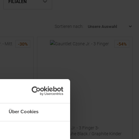
FILIALEN
Sortieren nach:
-
30
%
-
54
%
Über Cookies
HESTRA
Gauntlet Czone Jr. - 3 Finger 3-
nder
Fingerhandschuhe Black / Graphite Kinder