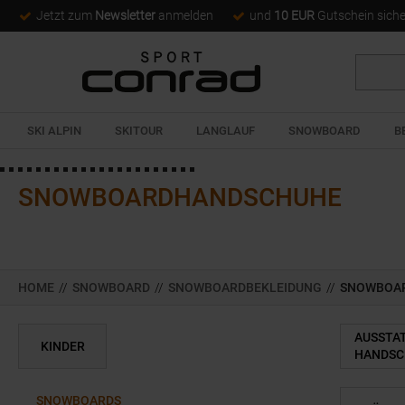
Jetzt zum
Newsletter
anmelden
und
10 EUR
Gutschein sich
Suche
SKI ALPIN
SKITOUR
LANGLAUF
SNOWBOARD
B
SNOWBOARDHANDSCHUHE
HOME
//
SNOWBOARD
//
SNOWBOARDBEKLEIDUNG
//
SNOWBOA
AUSSTA
KINDER
HANDSC
SNOWBOARDS