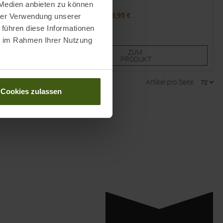
 Medien anbieten zu können
UVP
64,95
€
29,95 €
hrer Verwendung unserer
Verfügbare Größen:
 führen diese Informationen
3,0
4,0
5,0
6,0
7,0
ie im Rahmen Ihrer Nutzung
ZUM
PRODUKT
Artikel pro Seite
Cookies zulassen