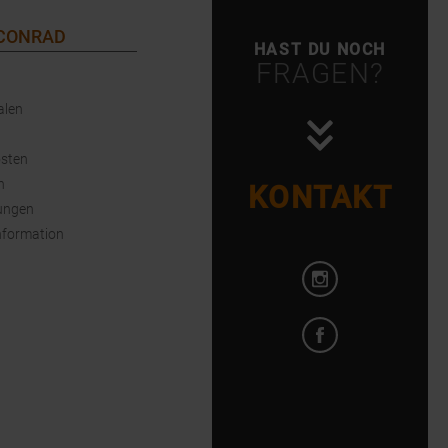
 CONRAD
HAST DU NOCH
FRAGEN?
alen
sten
n
KONTAKT
ungen
nformation
Instagram öffnen
Facebook öffnen