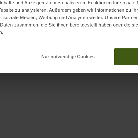
nhalte und Anzeigen zu personalisieren, Funktionen für soziale
5
€
29,95 €
UVP
99,95
€
69,95 €
Website zu analysieren. Außerdem geben wir Informationen zu I
e Größen:
Verfügbare Größen:
r soziale Medien, Werbung und Analysen weiter. Unsere Partner
5
3,0
3,5
5,0
5,0
6,0
7,0
 Daten zusammen, die Sie ihnen bereitgestellt haben oder die s
n.
ZUM
ZUM
PRODUKT
PRODUKT
Nur notwendige Cookies