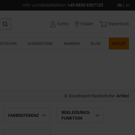
Info- und Bestelltelefon
:
+49 8856 9367133
de
en
Konto
Filialen
Warenkorb
OUTDOOR
AUSRÜSTUNG
MARKEN
BLOG
OUTLET
3
Snowboard Handschuhe
Artikel
BEKLEIDUNGS-
FARBREFERENZ
FUNKTION