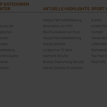
P KATEGORIEN
NTER
AKTUELLE HIGHLIGHTS
SPORT
Maloja Fahrradbekleidung
Events
touren Ski
Bike Helme von POC
Unsere Fili
glaufski
Bike Rucksäcke von Evoc
Kontakt
jacken
Vaude Fahrradbekleidung
Versandko
hosen
Scarpa Schuhe
Lieferzeite
bekleidung
La Sportiva TX Serie
Rücksend
unterwäsche
Garmont Schuhe
Tax-Free I
helme
Brooks Trailrunning Schuhe
FAQ/Hilfe
stöcke
Osprey Outdoor Rucksäcke