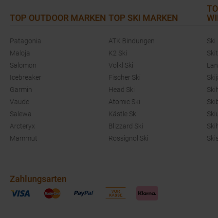
TO
TOP OUTDOOR MARKEN
TOP SKI MARKEN
WI
Patagonia
ATK Bindungen
Ski
Maloja
K2 Ski
Ski
Salomon
Völkl Ski
Lan
Icebreaker
Fischer Ski
Ski
Garmin
Head Ski
Ski
Vaude
Atomic Ski
Ski
Salewa
Kästle Ski
Ski
Arcteryx
Blizzard Ski
Ski
Mammut
Rossignol Ski
Ski
Zahlungsarten