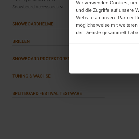
Wir verwenden Cookies, um I
Snowboard Accessoires
UVP
39,9
und die Zugriffe auf unsere 
Verfügbar
Website an unsere Partner fü
SNOWBOARDHELME
2,0
2,
möglicherweise mit weiteren
der Dienste gesammelt habe
BRILLEN
SNOWBOARD PROTEKTOREN
TUNING & WACHSE
SPLITBOARD FESTIVAL TESTWARE