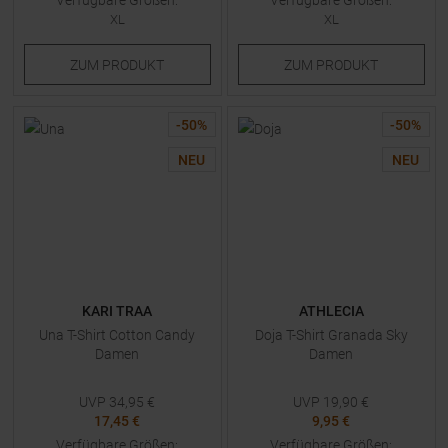
Verfügbare Größen:
Verfügbare Größen:
XL
XL
ZUM
PRODUKT
ZUM
PRODUKT
-
50
%
-
50
%
NEU
NEU
KARI TRAA
ATHLECIA
Una T-Shirt Cotton Candy
Doja T-Shirt Granada Sky
Damen
Damen
UVP
34,95
€
UVP
19,90
€
17,45 €
9,95 €
Verfügbare Größen:
Verfügbare Größen: