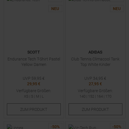
NEU
NEU
SCOTT
ADIDAS
Endurance Tech T-Shirt Pastel
Club Tennis Climacool Tank
Yellow Damen
Top White Kinder
UVP
59,95
€
UVP
34,95
€
29,95 €
27,95 €
Verfügbare Größen:
Verfügbare Größen:
XS
|
S
|
M
|
L
140
|
152
|
164
|
170
ZUM
PRODUKT
ZUM
PRODUKT
-
50
%
-
50
%