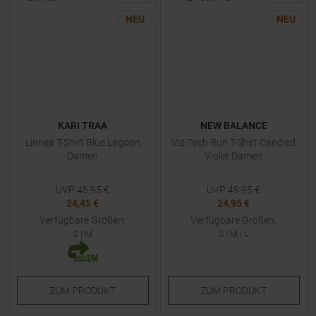
NEU
NEU
KARI TRAA
NEW BALANCE
Linnea T-Shirt Blue Lagoon
Viz-Tech Run T-Shirt Candied
Damen
Violet Damen
UVP
48,95
€
UVP
49,95
€
24,45 €
24,95 €
Verfügbare Größen:
Verfügbare Größen:
S
|
M
S
|
M
|
L
ZUM
PRODUKT
ZUM
PRODUKT