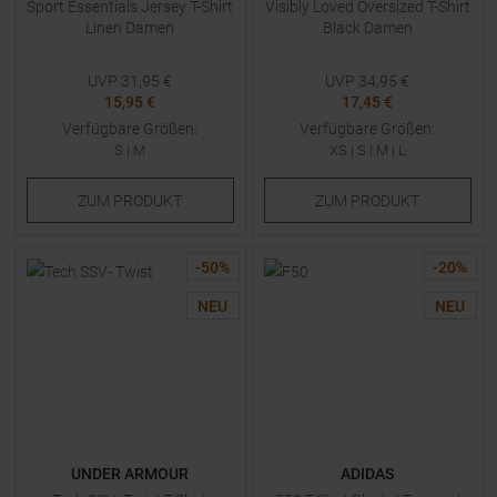
Sport Essentials Jersey T-Shirt
Visibly Loved Oversized T-Shirt
Linen Damen
Black Damen
UVP
31,95
€
UVP
34,95
€
15,95 €
17,45 €
Verfügbare Größen:
Verfügbare Größen:
S
|
M
XS
|
S
|
M
|
L
ZUM
PRODUKT
ZUM
PRODUKT
-
50
%
-
20
%
NEU
NEU
UNDER ARMOUR
ADIDAS