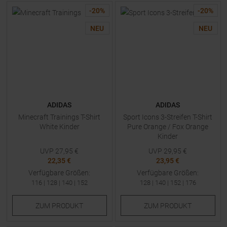
-
20
%
-
20
%
NEU
NEU
ADIDAS
ADIDAS
Minecraft Trainings T-Shirt
Sport Icons 3-Streifen T-Shirt
White Kinder
Pure Orange / Fox Orange
Kinder
UVP
27,95
€
UVP
29,95
€
22,35 €
23,95 €
Verfügbare Größen:
Verfügbare Größen:
116
|
128
|
140
|
152
128
|
140
|
152
|
176
ZUM
PRODUKT
ZUM
PRODUKT