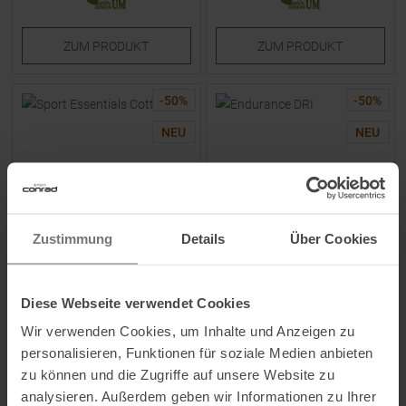
ZUM
PRODUKT
ZUM
PRODUKT
-
50
%
-
50
%
NEU
NEU
Zustimmung
Details
Über Cookies
NEW BALANCE
SCOTT
Sport Essentials Cotton T-
Endurance DRI T-Shirt Spray
Diese Webseite verwendet Cookies
Shirt Athletic Grey Herren
Grey / Acid Yellow Herren
Wir verwenden Cookies, um Inhalte und Anzeigen zu
UVP
31,95
€
UVP
39,95
€
personalisieren, Funktionen für soziale Medien anbieten
15,95 €
19,95 €
zu können und die Zugriffe auf unsere Website zu
Verfügbare Größen:
Verfügbare Größen:
analysieren. Außerdem geben wir Informationen zu Ihrer