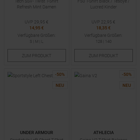
Tech SSV- Twist T-Shirt
F50 T-Shirt Black / Tesoye /
Refresh Mint Damen
Lucred Kinder
UVP
29,95
€
UVP
22,95
€
14,95 €
18,35 €
Verfügbare Größen:
Verfügbare Größen:
S
|
M
|
L
128
|
140
ZUM
PRODUKT
ZUM
PRODUKT
-
50
%
-
50
%
NEU
NEU
UNDER ARMOUR
ATHLECIA