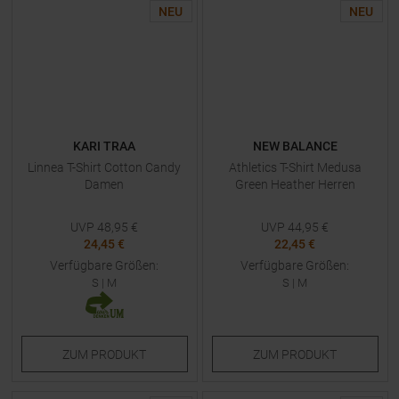
NEU
NEU
KARI TRAA
NEW BALANCE
Linnea T-Shirt Cotton Candy
Athletics T-Shirt Medusa
Damen
Green Heather Herren
UVP
48,95
€
UVP
44,95
€
24,45 €
22,45 €
Verfügbare Größen:
Verfügbare Größen:
S
|
M
S
|
M
ZUM
PRODUKT
ZUM
PRODUKT