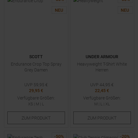
NEU
NEU
SCOTT
UNDER ARMOUR
Endurance Crop Top Spray
Heavyweight T-Shirt White
Grey Damen
Herren
UVP
59,95
€
UVP
44,95
€
29,95 €
22,45 €
Verfügbare Größen:
Verfügbare Größen:
XS
|
M
|
L
M
|
L
|
XL
ZUM
PRODUKT
ZUM
PRODUKT
-
50
%
-
20
%