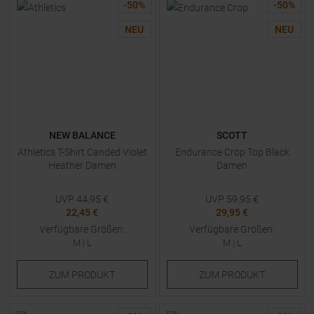
-
50
%
-
50
%
NEU
NEU
NEW BALANCE
SCOTT
Athletics T-Shirt Canded Violet
Endurance Crop Top Black
Heather Damen
Damen
UVP
44,95
€
UVP
59,95
€
22,45 €
29,95 €
Verfügbare Größen:
Verfügbare Größen:
M
|
L
M
|
L
ZUM
PRODUKT
ZUM
PRODUKT