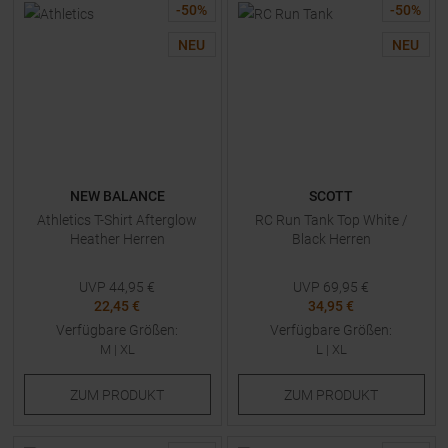
-
50
%
-
50
%
NEU
NEU
NEW BALANCE
SCOTT
Athletics T-Shirt Afterglow
RC Run Tank Top White /
Heather Herren
Black Herren
UVP
44,95
€
UVP
69,95
€
22,45 €
34,95 €
Verfügbare Größen:
Verfügbare Größen:
M
|
XL
L
|
XL
ZUM
PRODUKT
ZUM
PRODUKT