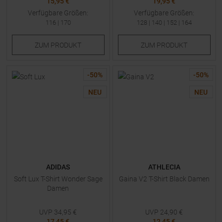
15,95 €
19,95 €
Verfügbare Größen:
Verfügbare Größen:
116
|
170
128
|
140
|
152
|
164
ZUM
PRODUKT
ZUM
PRODUKT
-
50
%
-
50
%
NEU
NEU
ADIDAS
ATHLECIA
Soft Lux T-Shirt Wonder Sage
Gaina V2 T-Shirt Black Damen
Damen
UVP
34,95
€
UVP
24,90
€
17,45 €
12,45 €