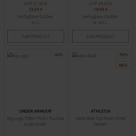
UVP
27,95
€
UVP
29,95
€
13,95 €
14,95 €
Verfügbare Größen:
Verfügbare Größen:
M
|
L
S
|
M
|
L
ZUM
PRODUKT
ZUM
PRODUKT
-
50
%
-
50
%
NEU
UNDER ARMOUR
ATHLECIA
Big Logo T-Shirt Pink / Fuchsia
Mota Slub Top Rocky Rims
Dusk Kinder
Damen