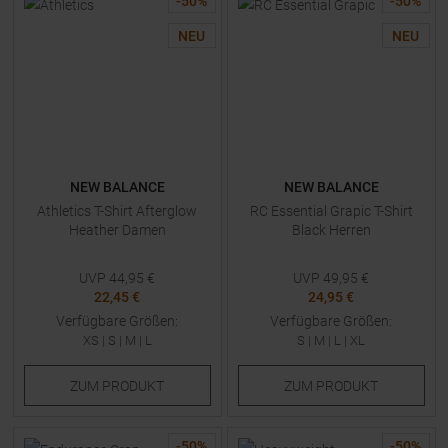
-
50
%
-
50
%
NEU
NEU
NEW BALANCE
NEW BALANCE
Athletics T-Shirt Afterglow
RC Essential Grapic T-Shirt
Heather Damen
Black Herren
UVP
44,95
€
UVP
49,95
€
22,45 €
24,95 €
Verfügbare Größen:
Verfügbare Größen:
XS
|
S
|
M
|
L
S
|
M
|
L
|
XL
ZUM
PRODUKT
ZUM
PRODUKT
-
50
%
-
50
%