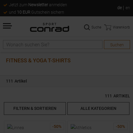
Jetzt zum
Newsletter
anmelden
de
en
und
10 EUR
Gutschein sichern
Suche
Warenkorb
Suchen
Suche
FITNESS & YOGA T-SHIRTS
111
Artikel
111
ARTIKEL
FILTERN & SORTIEREN
ALLE KATEGORIEN
-
50
%
-
50
%