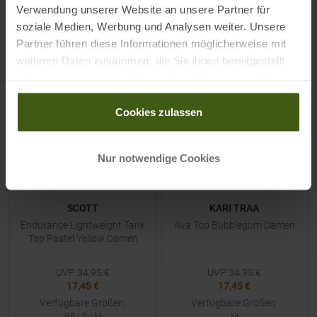
M
|
L
S
Verwendung unserer Website an unsere Partner für
soziale Medien, Werbung und Analysen weiter. Unsere
ZUM
PRODUKT
ZUM
PRODUKT
Partner führen diese Informationen möglicherweise mit
weiteren Daten zusammen, die Sie ihnen bereitgestellt
-
50
%
-
50
%
haben oder die sie im Rahmen Ihrer Nutzung der Dienste
gesammelt haben.
NEU
NEU
Cookies zulassen
Nur notwendige Cookies
SCOTT
KARI TRAA
Endurance Lightweight Tank
Ava Top Bubblegum Damen
Top Pastel Yellow Damen
UVP
34,95
€
UVP
34,95
€
17,45 €
17,45 €
Verfügbare Größen:
Verfügbare Größen:
XS
|
S
|
M
M