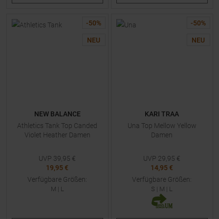
-
50
%
-
50
%
NEU
NEU
NEW BALANCE
KARI TRAA
Athletics Tank Top Canded
Una Top Mellow Yellow
Violet Heather Damen
Damen
UVP
39,95
€
UVP
29,95
€
19,95 €
14,95 €
Verfügbare Größen:
Verfügbare Größen:
M
|
L
S
|
M
|
L