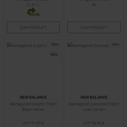
S
|
M
|
L
36
ZUM
PRODUKT
ZUM
PRODUKT
-
50
%
-
50
%
NEU
NEW BALANCE
NEW BALANCE
Reimagined Graphic T-Shirt
Reimagined Oversized T-Shirt
Black Herren
Linen Damen
UVP
31,95
€
UVP
34,95
€