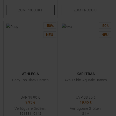
ZUM
PRODUKT
ZUM
PRODUKT
-
50
%
-
50
%
NEU
NEU
ATHLECIA
KARI TRAA
Pacy Top Black Damen
Ava T-Shirt Aquatic Damen
UVP
19,90
€
UVP
38,95
€
9,95 €
19,45 €
Verfügbare Größen:
Verfügbare Größen:
36
|
38
|
40
|
42
S
|
M