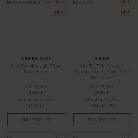
-
50
%
-
20
%
NEU
NEU
NEW BALANCE
ADIDAS
Race Day Ultra Light T-Shirt
Hot Tee T-Shirt White /
Black Herren
Collegiate Gold / Power Red /
Black Kinder
UVP
79,95
€
UVP
29,95
€
39,95 €
23,95 €
Verfügbare Größen:
Verfügbare Größen:
S
|
M
|
L
|
XL
128
|
140
|
152
ZUM
PRODUKT
ZUM
PRODUKT