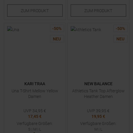
ZUM
PRODUKT
ZUM
PRODUKT
-
50
%
-
50
%
NEU
NEU
KARI TRAA
NEW BALANCE
Una T-Shirt Mellow Yellow
Athletics Tank Top Afterglow
Damen
Heather Damen
UVP
34,95
€
UVP
39,95
€
17,45 €
19,95 €
Verfügbare Größen:
Verfügbare Größen:
S
|
M
|
L
M
|
L