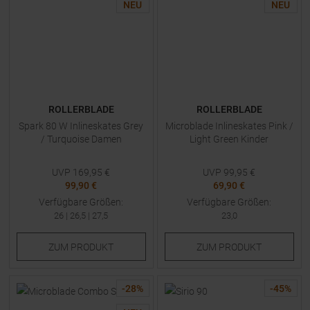
NEU
NEU
ROLLERBLADE
ROLLERBLADE
Spark 80 W Inlineskates Grey
Microblade Inlineskates Pink /
/ Turquoise Damen
Light Green Kinder
UVP
169,95
€
UVP
99,95
€
99,90 €
69,90 €
Verfügbare Größen:
Verfügbare Größen:
26
|
26,5
|
27,5
23,0
ZUM
PRODUKT
ZUM
PRODUKT
-
28
%
-
45
%