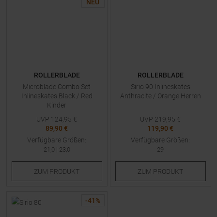
NEU
ROLLERBLADE
ROLLERBLADE
Microblade Combo Set
Sirio 90 Inlineskates
Inlineskates Black / Red
Anthracite / Orange Herren
Kinder
UVP
124,95
€
UVP
219,95
€
89,90 €
119,90 €
Verfügbare Größen:
Verfügbare Größen:
21,0
|
23,0
29
ZUM
PRODUKT
ZUM
PRODUKT
-
41
%