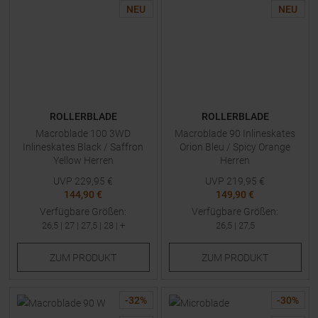
NEU
NEU
ROLLERBLADE
ROLLERBLADE
Macroblade 100 3WD
Macroblade 90 Inlineskates
Inlineskates Black / Saffron
Orion Bleu / Spicy Orange
Yellow Herren
Herren
UVP
229,95
€
UVP
219,95
€
144,90 €
149,90 €
Verfügbare Größen:
Verfügbare Größen:
26,5
|
27
|
27,5
|
28
| +
26,5
|
27,5
ZUM
PRODUKT
ZUM
PRODUKT
-
32
%
-
30
%