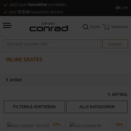
Jetzt zum
Newsletter
anmelden
de
en
und
10 EUR
Gutschein sichern
Suche
Warenkorb
Suchen
Suche
INLINE SKATES
9
Artikel
9
ARTIKEL
FILTERN & SORTIEREN
ALLE KATEGORIEN
-
37
%
-
32
%