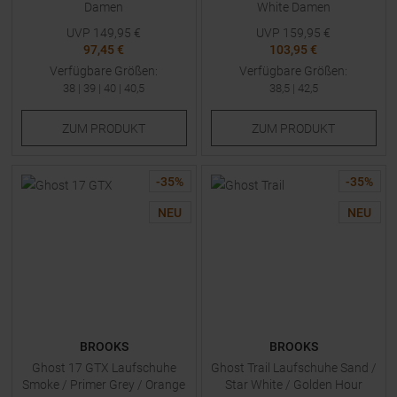
Damen
White Damen
UVP
149,95
€
UVP
159,95
€
97,45 €
103,95 €
Verfügbare Größen:
Verfügbare Größen:
38
|
39
|
40
|
40,5
38,5
|
42,5
ZUM
PRODUKT
ZUM
PRODUKT
-
35
%
-
35
%
NEU
NEU
BROOKS
BROOKS
Ghost 17 GTX Laufschuhe
Ghost Trail Laufschuhe Sand /
Smoke / Primer Grey / Orange
Star White / Golden Hour