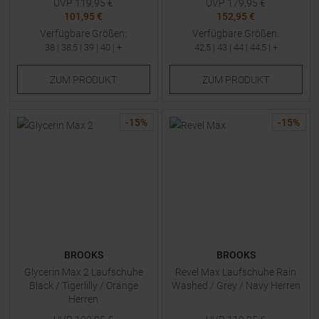
UVP
119,95
€
UVP
179,95
€
101,95 €
152,95 €
Verfügbare Größen:
Verfügbare Größen:
38
|
38,5
|
39
|
40
| +
42,5
|
43
|
44
|
44,5
| +
ZUM
PRODUKT
ZUM
PRODUKT
-
15
%
-
15
%
BROOKS
BROOKS
Glycerin Max 2 Laufschuhe
Revel Max Laufschuhe Rain
Black / Tigerlilly / Orange
Washed / Grey / Navy Herren
Herren