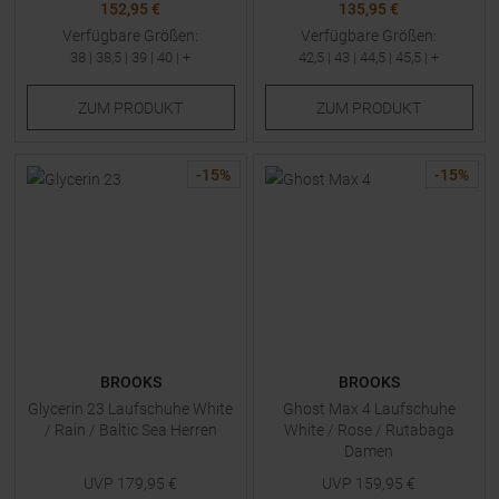
152,95 €
135,95 €
Verfügbare Größen:
Verfügbare Größen:
38
|
38,5
|
39
|
40
| +
42,5
|
43
|
44,5
|
45,5
| +
ZUM
PRODUKT
ZUM
PRODUKT
-
15
%
-
15
%
BROOKS
BROOKS
Glycerin 23 Laufschuhe White
Ghost Max 4 Laufschuhe
/ Rain / Baltic Sea Herren
White / Rose / Rutabaga
Damen
UVP
179,95
€
UVP
159,95
€