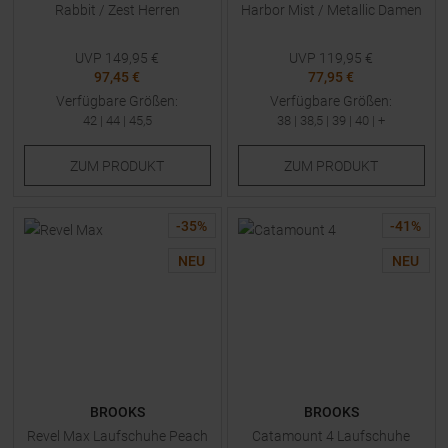
Rabbit / Zest Herren
Harbor Mist / Metallic Damen
UVP
149,95
€
UVP
119,95
€
97,45 €
77,95 €
Verfügbare Größen:
Verfügbare Größen:
42
|
44
|
45,5
38
|
38,5
|
39
|
40
| +
ZUM
PRODUKT
ZUM
PRODUKT
-
35
%
-
41
%
NEU
NEU
BROOKS
BROOKS
Revel Max Laufschuhe Peach
Catamount 4 Laufschuhe