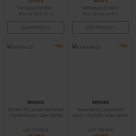
135,95 €
84,95 €
Verfügbare Größen:
Verfügbare Größen:
38,5
|
40
|
40,5
|
41
| +
42,5
|
43
|
44
|
44,5
| +
ZUM
PRODUKT
ZUM
PRODUKT
-
15
%
-
15
%
BROOKS
BROOKS
Glycerin 23 Laufschuhe White
Cascadia 20 Laufschuhe
/ Mulled Grape / Clear Damen
Navy / Nightlife / Grey Herren
UVP
179,95
€
UVP
159,95
€
152,95 €
135,95 €