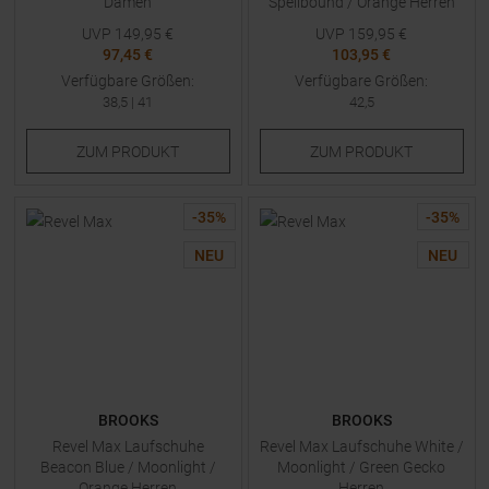
Damen
Spellbound / Orange Herren
UVP
149,95
€
UVP
159,95
€
97,45 €
103,95 €
Verfügbare Größen:
Verfügbare Größen:
38,5
|
41
42,5
ZUM
PRODUKT
ZUM
PRODUKT
-
35
%
-
35
%
NEU
NEU
BROOKS
BROOKS
Revel Max Laufschuhe
Revel Max Laufschuhe White /
Beacon Blue / Moonlight /
Moonlight / Green Gecko
Orange Herren
Herren