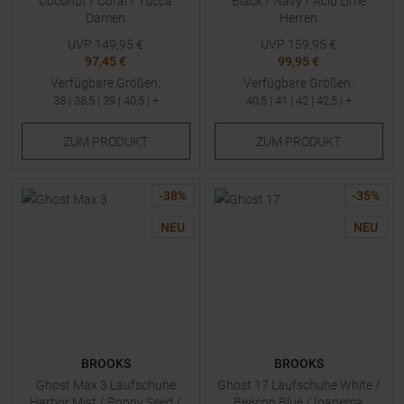
Coconut / Coral / Yucca
Black / Navy / Acid Lime
Damen
Herren
UVP
149,95
€
UVP
159,95
€
97,45 €
99,95 €
Verfügbare Größen:
Verfügbare Größen:
38
|
38,5
|
39
|
40,5
| +
40,5
|
41
|
42
|
42,5
| +
ZUM
PRODUKT
ZUM
PRODUKT
-
38
%
-
35
%
NEU
NEU
BROOKS
BROOKS
Ghost Max 3 Laufschuhe
Ghost 17 Laufschuhe White /
Harbor Mist / Poppy Seed /
Beacon Blue / Ipanema