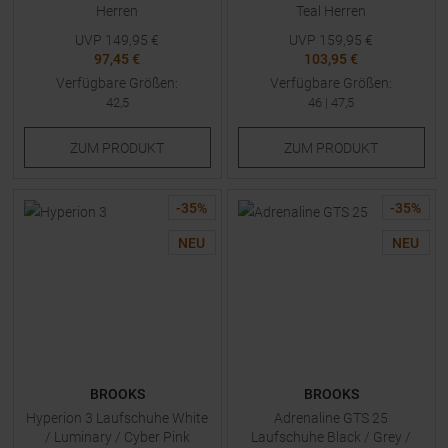
Herren
Teal Herren
UVP
149,95
€
UVP
159,95
€
97,45 €
103,95 €
Verfügbare Größen:
Verfügbare Größen:
42,5
46
|
47,5
ZUM
PRODUKT
ZUM
PRODUKT
-
35
%
-
35
%
NEU
NEU
BROOKS
BROOKS
Hyperion 3 Laufschuhe White
Adrenaline GTS 25
/ Luminary / Cyber Pink
Laufschuhe Black / Grey /