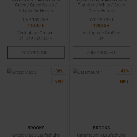
Green / Green Gecko /
Phantom / White / Green
Atlantic De Herren
Gecko Herren
UVP
169,95
€
UVP
199,95
€
110,45 €
129,95 €
Verfügbare Größen:
Verfügbare Größen:
42
|
42,5
|
43
|
44
| +
45
ZUM
PRODUKT
ZUM
PRODUKT
-
38
%
-
41
%
NEU
NEU
BROOKS
BROOKS
Ghost Max 3 Laufschuhe
Catamount 4 Laufschuhe