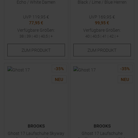
Echo / White Damen
Black / Lime / Blue Herren
UVP
119,95
€
UVP
169,95
€
77,95 €
99,95 €
Verfügbare Größen:
Verfügbare Größen:
38
|
39
|
40
|
40,5
| +
40
|
40,5
|
41
|
42
| +
ZUM
PRODUKT
ZUM
PRODUKT
-
35
%
-
35
%
NEU
NEU
BROOKS
BROOKS
Ghost 17 Laufschuhe Skyway
Ghost 17 Laufschuhe