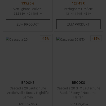
135,95 €
127,45 €
Verfügbare Größen:
Verfügbare Größen:
38,5
|
39
|
40
|
40,5
| +
43
|
44
|
44,5
|
45
| +
ZUM
PRODUKT
ZUM
PRODUKT
-
15
%
-
15
%
BROOKS
BROOKS
Cascadia 20 Laufschuhe
Cascadia 20 GTX Laufschuhe
Arctic Wolf / Rose / Nightlife
Black / Ebony / Nocturnal
Damen
Herren
UVP
159,95
€
UVP
179,95
€