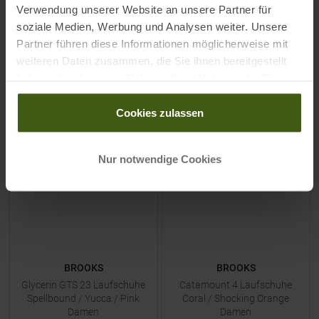
Verwendung unserer Website an unsere Partner für
UVP
149,95
€
UVP
149,95
€
soziale Medien, Werbung und Analysen weiter. Unsere
97,45 €
97,45 €
Partner führen diese Informationen möglicherweise mit
Verfügbare Größen:
Verfügbare Größen:
weiteren Daten zusammen, die Sie ihnen bereitgestellt
42
|
42,5
|
43
45,5
haben oder die sie im Rahmen Ihrer Nutzung der Dienste
ZUM
PRODUKT
ZUM
PRODUKT
gesammelt haben.
Cookies zulassen
-
35
%
-
35
%
Nur notwendige Cookies
NEU
NEU
BROOKS
BROOKS
Glycerin GTS 23 Laufschuhe
Catamount 4 Laufschuhe
Spellbound / Yucca / Pink
Coral / Shocking Orange
Damen
Damen