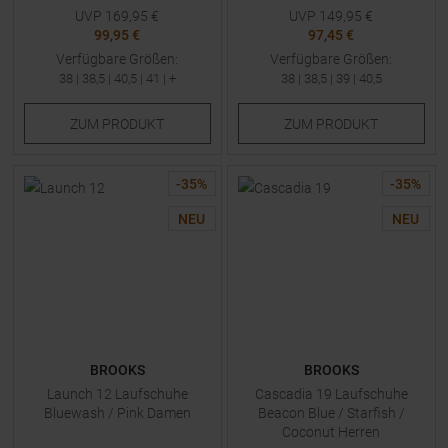
UVP
169,95
€
UVP
149,95
€
99,95 €
97,45 €
Verfügbare Größen:
Verfügbare Größen:
38
|
38,5
|
40,5
|
41
| +
38
|
38,5
|
39
|
40,5
ZUM
PRODUKT
ZUM
PRODUKT
-
35
%
-
35
%
NEU
NEU
BROOKS
BROOKS
Launch 12 Laufschuhe
Cascadia 19 Laufschuhe
Bluewash / Pink Damen
Beacon Blue / Starfish /
Coconut Herren