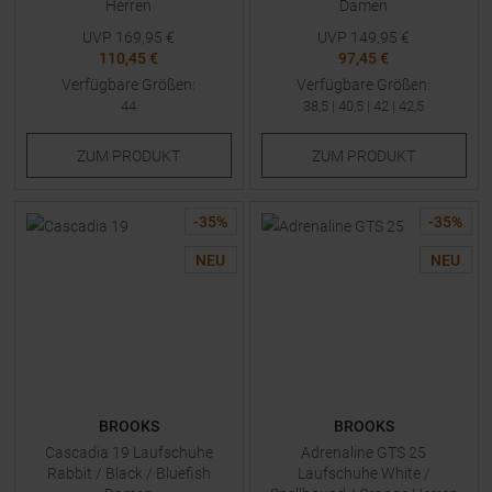
Herren
Damen
UVP
169,95
€
UVP
149,95
€
110,45 €
97,45 €
Verfügbare Größen:
Verfügbare Größen:
44
38,5
|
40,5
|
42
|
42,5
ZUM
PRODUKT
ZUM
PRODUKT
-
35
%
-
35
%
NEU
NEU
BROOKS
BROOKS
Cascadia 19 Laufschuhe
Adrenaline GTS 25
Rabbit / Black / Bluefish
Laufschuhe White /