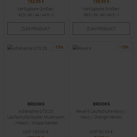
152,95 €
135,95 €
Verfügbare Größen:
Verfügbare Größen:
42,5
|
43
|
44
|
44,5
| +
38,5
|
39
|
40
|
40,5
| +
ZUM
PRODUKT
ZUM
PRODUKT
-
15
%
-
15
%
BROOKS
BROOKS
Adrenaline GTS 25
Revel 9 Laufschuhe Navy /
Laufschuhe Oyster Mushroom
Navy / Orange Herren
/ Peach / Grape Damen
UVP
159,95
€
UVP
99,95
€