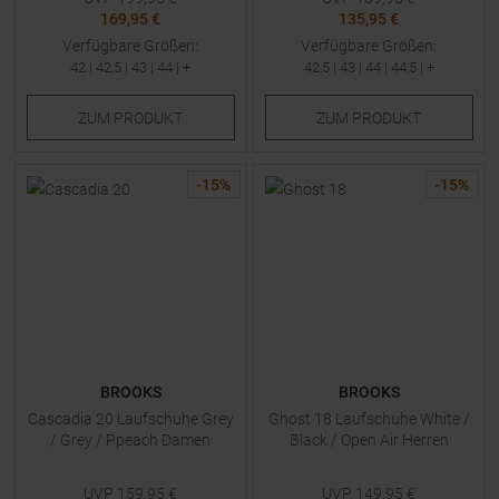
169,95 €
135,95 €
Verfügbare Größen:
Verfügbare Größen:
42
|
42,5
|
43
|
44
| +
42,5
|
43
|
44
|
44,5
| +
ZUM
PRODUKT
ZUM
PRODUKT
-
15
%
-
15
%
BROOKS
BROOKS
Cascadia 20 Laufschuhe Grey
Ghost 18 Laufschuhe White /
/ Grey / Ppeach Damen
Black / Open Air Herren
UVP
159,95
€
UVP
149,95
€