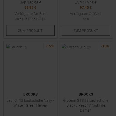
UVP
159,95
€
UVP
149,95
€
99,95 €
97,45 €
Verfügbare Größen:
Verfügbare Größen:
35,5
|
36
|
37,5
|
38
| +
44,5
ZUM
PRODUKT
ZUM
PRODUKT
-
15
%
-
15
%
BROOKS
BROOKS
Launch 12 Laufschuhe Navy /
Glycerin GTS 23 Laufschuhe
White / Green Herren
Black / Peach / Nightlife
Damen