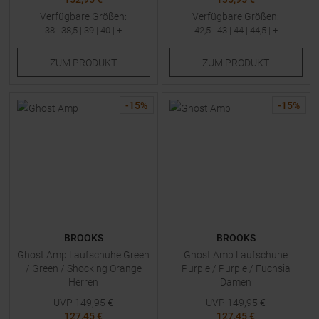
Verfügbare Größen:
Verfügbare Größen:
38
|
38,5
|
39
|
40
| +
42,5
|
43
|
44
|
44,5
| +
ZUM
PRODUKT
ZUM
PRODUKT
-
15
%
-
15
%
BROOKS
BROOKS
Ghost Amp Laufschuhe Green
Ghost Amp Laufschuhe
/ Green / Shocking Orange
Purple / Purple / Fuchsia
Herren
Damen
UVP
149,95
€
UVP
149,95
€
127,45 €
127,45 €