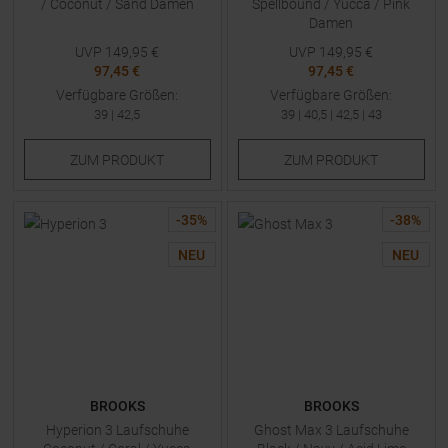
/ Coconut / Sand Damen
Spellbound / Yucca / Pink
Damen
UVP
149,95
€
UVP
149,95
€
97,45 €
97,45 €
Verfügbare Größen:
Verfügbare Größen:
39
|
42,5
39
|
40,5
|
42,5
|
43
ZUM
PRODUKT
ZUM
PRODUKT
-
35
%
-
38
%
NEU
NEU
BROOKS
BROOKS
Hyperion 3 Laufschuhe
Ghost Max 3 Laufschuhe