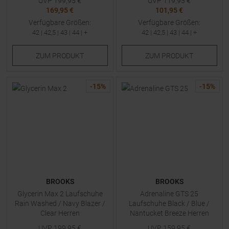
UVP
199,95
€
UVP
119,95
€
169,95 €
101,95 €
Verfügbare Größen:
Verfügbare Größen:
42
|
42,5
|
43
|
44
| +
42
|
42,5
|
43
|
44
| +
ZUM
PRODUKT
ZUM
PRODUKT
-
15
%
-
15
%
BROOKS
BROOKS
Glycerin Max 2 Laufschuhe
Adrenaline GTS 25
Rain Washed / Navy Blazer /
Laufschuhe Black / Blue /
Clear Herren
Nantucket Breeze Herren
UVP
199,95
€
UVP
159,95
€