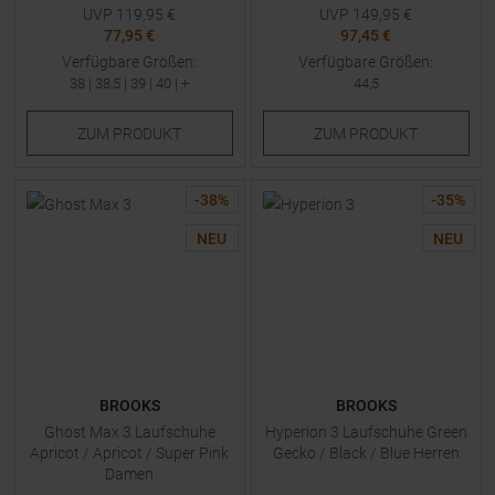
UVP
119,95
€
UVP
149,95
€
77,95 €
97,45 €
Verfügbare Größen:
Verfügbare Größen:
38
|
38,5
|
39
|
40
| +
44,5
ZUM
PRODUKT
ZUM
PRODUKT
-
38
%
-
35
%
NEU
NEU
BROOKS
BROOKS
Ghost Max 3 Laufschuhe
Hyperion 3 Laufschuhe Green
Apricot / Apricot / Super Pink
Gecko / Black / Blue Herren
Damen