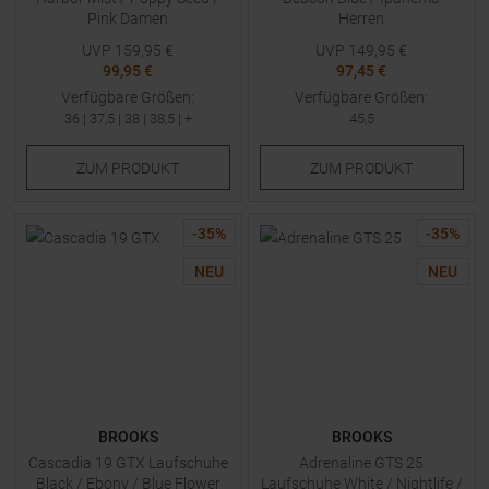
Pink Damen
Herren
UVP
159,95
€
UVP
149,95
€
99,95 €
97,45 €
Verfügbare Größen:
Verfügbare Größen:
36
|
37,5
|
38
|
38,5
| +
45,5
ZUM
PRODUKT
ZUM
PRODUKT
-
35
%
-
35
%
NEU
NEU
BROOKS
BROOKS
Cascadia 19 GTX Laufschuhe
Adrenaline GTS 25
Black / Ebony / Blue Flower
Laufschuhe White / Nightlife /