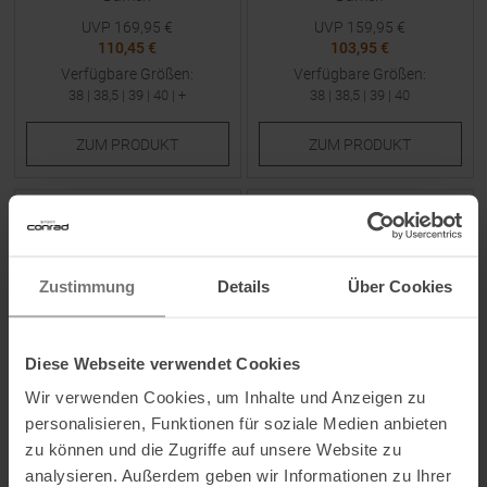
UVP
169,95
€
UVP
159,95
€
110,45 €
103,95 €
Verfügbare Größen:
Verfügbare Größen:
38
|
38,5
|
39
|
40
| +
38
|
38,5
|
39
|
40
ZUM
PRODUKT
ZUM
PRODUKT
-
35
%
-
35
%
NEU
NEU
Zustimmung
Details
Über Cookies
Diese Webseite verwendet Cookies
Wir verwenden Cookies, um Inhalte und Anzeigen zu
BROOKS
BROOKS
personalisieren, Funktionen für soziale Medien anbieten
Ghost 17 Laufschuhe
Ghost Trail Laufschuhe Gray /
zu können und die Zugriffe auf unsere Website zu
Bluewash / Nightlife / Yucca
Gray / Blackened Pearl Herren
analysieren. Außerdem geben wir Informationen zu Ihrer
Damen