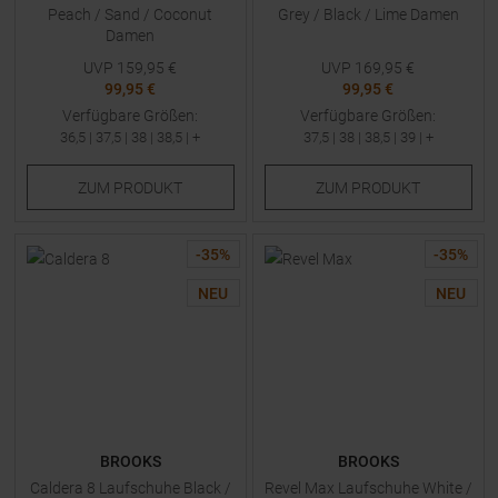
Peach / Sand / Coconut
Grey / Black / Lime Damen
Damen
UVP
159,95
€
UVP
169,95
€
99,95 €
99,95 €
Verfügbare Größen:
Verfügbare Größen:
36,5
|
37,5
|
38
|
38,5
| +
37,5
|
38
|
38,5
|
39
| +
ZUM
PRODUKT
ZUM
PRODUKT
-
35
%
-
35
%
NEU
NEU
BROOKS
BROOKS
Caldera 8 Laufschuhe Black /
Revel Max Laufschuhe White /