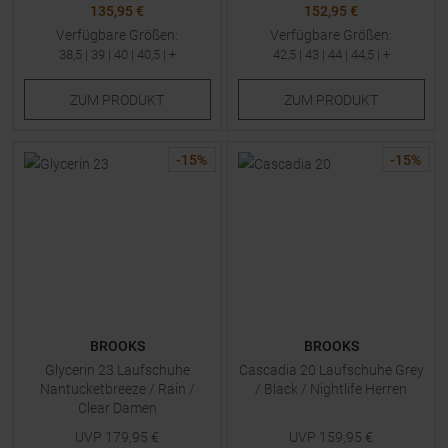
135,95 €
152,95 €
Verfügbare Größen:
Verfügbare Größen:
38,5
|
39
|
40
|
40,5
| +
42,5
|
43
|
44
|
44,5
| +
ZUM
PRODUKT
ZUM
PRODUKT
-
15
%
-
15
%
BROOKS
BROOKS
Glycerin 23 Laufschuhe
Cascadia 20 Laufschuhe Grey
Nantucketbreeze / Rain /
/ Black / Nightlife Herren
Clear Damen
UVP
179,95
€
UVP
159,95
€