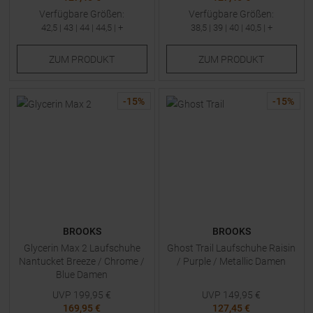
Verfügbare Größen:
Verfügbare Größen:
42,5
|
43
|
44
|
44,5
| +
38,5
|
39
|
40
|
40,5
| +
ZUM
PRODUKT
ZUM
PRODUKT
-
15
%
-
15
%
BROOKS
BROOKS
Glycerin Max 2 Laufschuhe
Ghost Trail Laufschuhe Raisin
Nantucket Breeze / Chrome /
/ Purple / Metallic Damen
Blue Damen
UVP
199,95
€
UVP
149,95
€
169,95 €
127,45 €