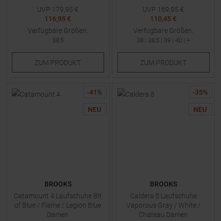
UVP
179,95
€
UVP
169,95
€
116,95 €
110,45 €
Verfügbare Größen:
Verfügbare Größen:
38,5
38
|
38,5
|
39
|
40
| +
ZUM
PRODUKT
ZUM
PRODUKT
-
41
%
-
35
%
NEU
NEU
BROOKS
BROOKS
Catamount 4 Laufschuhe Bit
Caldera 8 Laufschuhe
of Blue / Flame / Legion Blue
Vaporous Gray / White /
Damen
Chateau Damen