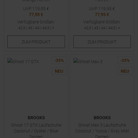
UVP
119,95
€
UVP
119,95
€
77,95 €
77,95 €
Verfügbare Größen:
Verfügbare Größen:
42,5
|
43
|
44
|
44,5
| +
42,5
|
43
|
44
|
44,5
| +
ZUM
PRODUKT
ZUM
PRODUKT
-
35
%
-
35
%
NEU
NEU
BROOKS
BROOKS
Ghost 17 GTX Laufschuhe
Ghost Max 3 Laufschuhe
Coconut / Oyster / Blue
Coconut / Yucca / Gray Mist
Damen
Damen