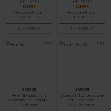
UVP
119,95
€
UVP
179,95
€
101,95 €
152,95 €
Verfügbare Größen:
Verfügbare Größen:
42,5
|
43
|
44
|
44,5
| +
38,5
|
39
|
40
|
40,5
| +
ZUM
PRODUKT
ZUM
PRODUKT
-
15
%
-
15
%
BROOKS
BROOKS
Revel Max Laufschuhe
Glycerin GTS 23 Laufschuhe
Brightwhite / Mulledgrape /
Black / Cyber Yellow /
Peach Damen
Nightlife Herren