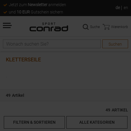
Jetzt zum
Newsletter
anmelden
de
en
und
10 EUR
Gutschein sichern
Suche
Warenkorb
Suchen
Suche
KLETTERSEILE
.
49
Artikel
49
ARTIKEL
FILTERN & SORTIEREN
ALLE KATEGORIEN