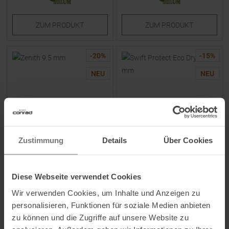
ZUM
PRODUKT
ZUM
PRODUKT
-
20
%
-
15
%
NEU
NEU
Zustimmung
Details
Über Cookies
BEAL
EDELRID
Zenith 9.5 mm Kletterseil Blue
Swift Protect Eco Dry 8,9 mm
Kletterseil Night / Fire
Diese Webseite verwendet Cookies
Wir verwenden Cookies, um Inhalte und Anzeigen zu
UVP
137,15
€
UVP
209,95
€
personalisieren, Funktionen für soziale Medien anbieten
109,95 €
178,45 €
zu können und die Zugriffe auf unsere Website zu
Verfügbare Größen:
Verfügbare Größen: