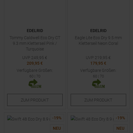
EDELRID
EDELRID
Tommy Caldwell Eco Dry CT
Eagle Lite Eco Dry 9.5 mm
9.3 mm Kletterseil Pink /
Kletterseil Neon Coral
Turquoise
UVP
249,95
€
UVP
219,95
€
209,95 €
179,95 €
Verfügbare Größen:
Verfügbare Größen:
60
|
70
60
|
70
ZUM
PRODUKT
ZUM
PRODUKT
-
19
%
-
19
%
NEU
NEU