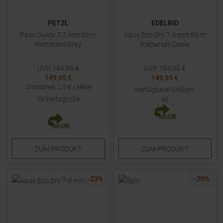
PETZL
EDELRID
Paso Guide 7.7 mm 60 m
Apus Eco Dry 7.9 mm 60 m
Kletterseil Gray
Kletterseil Oasis
UVP
194,95
€
UVP
194,95
€
149,95 €
149,95 €
Grundpreis
:
2.5
€ /
Meter
Verfügbare Größen:
Einheitsgröße
60
ZUM
PRODUKT
ZUM
PRODUKT
-
23
%
-
20
%