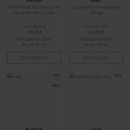
EDELRID
BEAL
Swift Protect Eco Dry 8,9 mm
Sunrise 9.2 mm Kletterseil
Kletterseil Night / Green
Orange
UVP
209,95
€
UVP
232,70
€
178,45 €
174,95 €
Verfügbare Größen:
Verfügbare Größen:
30
|
40
|
50
|
60
50
|
60
|
70
|
80
ZUM
PRODUKT
ZUM
PRODUKT
-
18
%
-
50
%
NEU
BLUE ICE
LACD