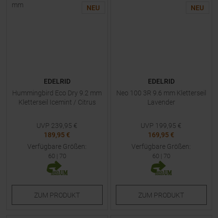
NEU
NEU
EDELRID
EDELRID
Hummingbird Eco Dry 9.2 mm
Neo 100 3R 9.6 mm Kletterseil
Kletterseil Icemint / Citrus
Lavender
UVP
239,95
€
UVP
199,95
€
189,95 €
169,95 €
Verfügbare Größen:
Verfügbare Größen:
60
|
70
60
|
70
ZUM
PRODUKT
ZUM
PRODUKT