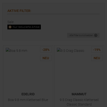
AKTIVE FILTER
:
Sale
Nur reduzierte Artikel
Alle Filter zurücksetzen
-
28
%
-
19
%
NEU
NEU
EDELRID
MAMMUT
Boa 9.8 mm Kletterseil Blue
9.5 Crag Classic Kletterseil
Classic Standard