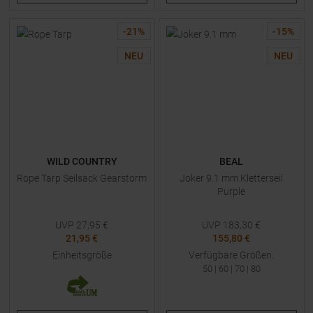
-
21
%
-
15
%
NEU
NEU
WILD COUNTRY
BEAL
Rope Tarp Seilsack Gearstorm
Joker 9.1 mm Kletterseil
Purple
UVP
27,95
€
UVP
183,30
€
21,95 €
155,80 €
Einheitsgröße
Verfügbare Größen:
50
|
60
|
70
|
80