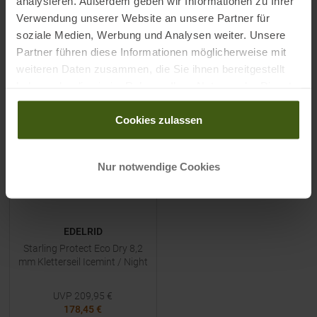
analysieren. Außerdem geben wir Informationen zu Ihrer
50
|
60
|
70
|
80
30
|
40
|
50
|
60
Verwendung unserer Website an unsere Partner für
soziale Medien, Werbung und Analysen weiter. Unsere
Partner führen diese Informationen möglicherweise mit
ZUM
PRODUKT
ZUM
PRODUKT
weiteren Daten zusammen, die Sie ihnen bereitgestellt
haben oder die sie im Rahmen Ihrer Nutzung der Dienste
-
15
%
gesammelt haben.
Cookies zulassen
NEU
Nur notwendige Cookies
EDELRID
Starling Protect Eco Dry 8,2
mm Kletterseil Icemint / Night
UVP
209,95
€
178,45 €