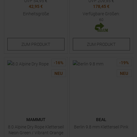
UVP
54,95
€
UVP
209,95
€
42,95 €
178,45 €
Einheitsgröße
Verfügbare Größen:
60
ZUM
PRODUKT
ZUM
PRODUKT
-
16
%
-
19
%
NEU
NEU
MAMMUT
BEAL
8.0 Alpine Dry Rope Kletterseil
Berlin 9.8 mm Kletterseil Pink
Neon Green / Vibrant Orange