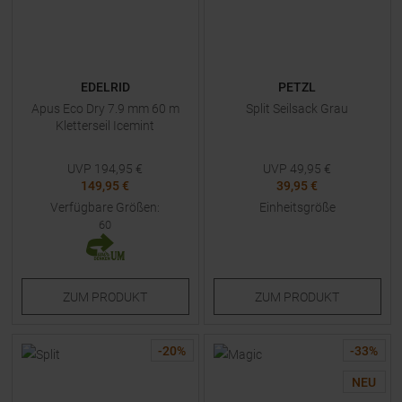
EDELRID
PETZL
Apus Eco Dry 7.9 mm 60 m
Split Seilsack Grau
Kletterseil Icemint
UVP
194,95
€
UVP
49,95
€
149,95 €
39,95 €
Verfügbare Größen:
Einheitsgröße
60
ZUM
PRODUKT
ZUM
PRODUKT
-
20
%
-
33
%
NEU