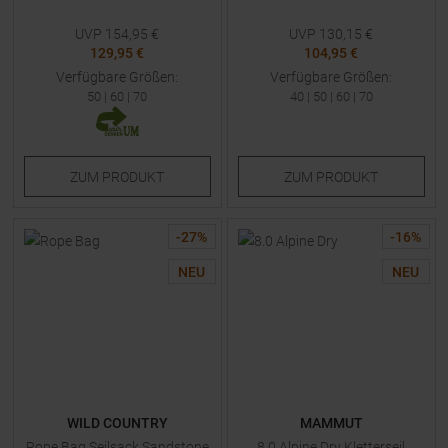
UVP
154,95
€
UVP
130,15
€
129,95 €
104,95 €
Verfügbare Größen:
Verfügbare Größen:
50
|
60
|
70
40
|
50
|
60
|
70
ZUM
PRODUKT
ZUM
PRODUKT
-
27
%
-
16
%
NEU
NEU
WILD COUNTRY
MAMMUT
Rope Bag Seilsack Sandstone
8.0 Alpine Dry Kletterseil