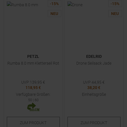
-
15
%
-
15
%
NEU
NEU
PETZL
EDELRID
Rumba 8.0 mm Kletterseil Rot
Drone Seilsack Jade
UVP
139,95
€
UVP
44,95
€
118,95 €
38,20 €
Verfügbare Größen:
Einheitsgröße
50
|
60
ZUM
PRODUKT
ZUM
PRODUKT