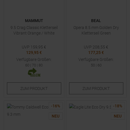
MAMMUT
BEAL
9.5 Crag Classic Kletterseil
Opera 8.5 mm Golden Dry
Vibrant Orange / White
Kletterseil Green
UVP
159,95
€
UVP
208,55
€
129,95 €
177,25 €
Verfügbare Größen:
Verfügbare Größen:
60
|
70
|
80
50
|
60
ZUM
PRODUKT
ZUM
PRODUKT
-
16
%
-
18
%
NEU
NEU