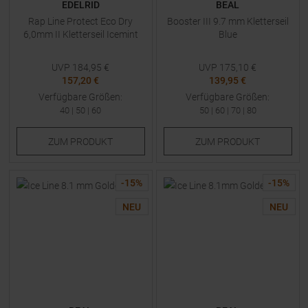
EDELRID
BEAL
Rap Line Protect Eco Dry
Booster III 9.7 mm Kletterseil
6,0mm II Kletterseil Icemint
Blue
UVP
184,95
€
UVP
175,10
€
157,20 €
139,95 €
Verfügbare Größen:
Verfügbare Größen:
40
|
50
|
60
50
|
60
|
70
|
80
ZUM
PRODUKT
ZUM
PRODUKT
-
15
%
-
15
%
NEU
NEU