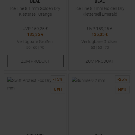
BEAL
BEAL
Ice Line 8.1 mm Golden Dry
Ice Line 8.1mm Golden Dry
Kletterseil Orange
Kletterseil Emerald
UVP
159,25
€
UVP
159,25
€
135,35 €
135,35 €
Verfügbare Größen:
Verfügbare Größen:
50
|
60
|
70
50
|
60
|
70
ZUM
PRODUKT
ZUM
PRODUKT
-
15
%
-
25
%
NEU
NEU