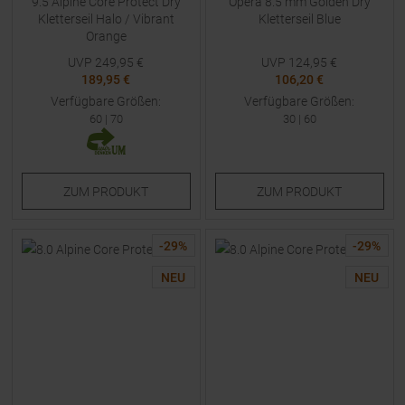
9.5 Alpine Core Protect Dry
Opera 8.5 mm Golden Dry
Kletterseil Halo / Vibrant
Kletterseil Blue
Orange
UVP
249,95
€
UVP
124,95
€
189,95 €
106,20 €
Verfügbare Größen:
Verfügbare Größen:
60
|
70
30
|
60
ZUM
PRODUKT
ZUM
PRODUKT
-
29
%
-
29
%
NEU
NEU