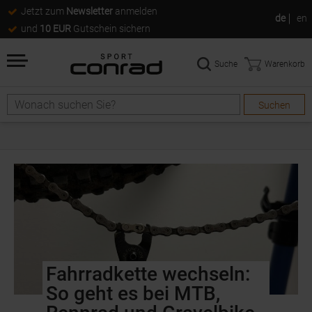
Jetzt zum
Newsletter
anmelden
de
en
und
10 EUR
Gutschein sichern
Suche
Warenkorb
Suchen
Fahrradkette wechseln:
So geht es bei MTB,