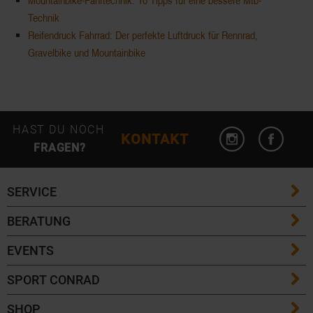
Mountainbike-Fahrtechnik: 10 Tipps für eine bessere Mtb-
Technik
Reifendruck Fahrrad: Der perfekte Luftdruck für Rennrad,
Gravelbike und Mountainbike
HAST DU NOCH
KONTAKT
FRAGEN?
SERVICE
BERATUNG
FAQ / Hilfe
EVENTS
Größentabellen
Versandkosten
SPORT CONRAD
Eventübersicht
Skilängen Guide
Lieferzeiten
SHOP
Kontakt
Community Events
Skitouren Guide