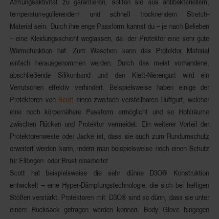
Atmungsaktivität zu garantieren, sollten sie aus antibakteriellem,
temperaturregulierendem und schnell trocknendem Stretch-
Material sein. Durch ihre enge Passform kannst du – je nach Belieben
– eine Kleidungsschicht weglassen, da der Protektor eine sehr gute
Wärmefunktion
hat. Zum Waschen kann das Protektor Material
einfach herausgenommen werden. Durch das meist vorhandene,
abschließende Silikonband und den Klett-Nierengurt wird ein
Verrutschen effektiv verhindert. Beispielsweise haben einige der
Protektoren von
Scott
einen zweifach
verstellbaren Hüftgurt
, welcher
eine noch
körpernähere Passform
ermöglicht und so Hohlräume
zwischen Rücken und Protektor vermeidet. Ein weiterer Vorteil der
Protektorenweste oder Jacke ist, dass sie auch zum
Rundumschutz
erweitert werden kann, indem man beispielsweise noch einen Schutz
für Ellbogen- oder Brust einarbeitet.
Scott
hat beispielsweise die sehr dünne
D3O® Konstruktion
entwickelt – eine
Hyper-Dämpfungstechnologie
, die sich bei heftigen
Stößen verstärkt. Protektoren mit D3O® sind so dünn, dass sie unter
einem Rucksack getragen werden können.
Body Glove
hingegen