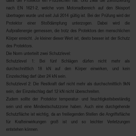
dass der Protektor ein
Prüfzeichen
hat. Und zwar die
Zertifizierung
nach EN 1621-2
, welche vom Motorradbereich auf den Skisport
übertragen wurde und seit Juli 2014 gültig ist. Bei der Prüfung wird der
Protektor einer
Stoßdämpfung
unterzogen. Dabei wird die
Aufprallenergie
gemessen, die trotz des Protektors den menschlichen
Körper erreicht. Je kleiner dieser Wert ist, desto besser ist der Schutz
des Protektors.
Die
Norm
unterteilt zwei Schutzlevel:
Schutzlevel 1:
Bei fünf Schlägen dürfen nicht mehr als
durchschnittlich 18 kN auf den Körper einwirken, und kein
Einzelschlag darf über 24 kN sein.
Schutzlevel 2:
Die Restkraft darf nicht mehr als durchschnittlich 9kN
sein, der Einzelschlag darf 12 kN nicht überschreiten.
Zudem sollte der Protektor
temperatur- und feuchtigkeitsbeständig
sein und eine
Mindestschutzzone
haben. Auch eine durchgehende
Schutzfläche ist wichtig, da an freiliegenden Stellen die Angriffsfläche
für Krafteinwirkungen groß ist und so leichter Verletzungen
entstehen können.