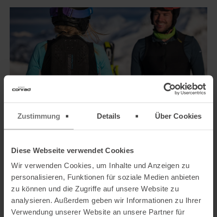
Zustimmung
Details
Über Cookies
Diese Webseite verwendet Cookies
DIE RICHTIGE PASSFORM
Wir verwenden Cookies, um Inhalte und Anzeigen zu
personalisieren, Funktionen für soziale Medien anbieten
Ganz wichtig beim Kauf eines Rückenprotektors ist, dass er richtig
zu können und die Zugriffe auf unsere Website zu
und gut sitzt, denn nur so kann er dich vor schweren Wirbelsäulen-
analysieren. Außerdem geben wir Informationen zu Ihrer
und Brustverletzungen bei Stürzen bewahren. Ist der Protektor zum
Verwendung unserer Website an unsere Partner für