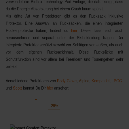
verwendet die
Bioflex Technology Pad Einlage
, die dafür sorgt, dass
du die Energie Absorbierung bei einem Crash kaum spürst.
Als dritte Art von Protektoren gibt es den
Rucksack inklusive
Protektor
. Eine Auswahl an Rucksäcken, die einen integrierten
Rückenprotektor haben, findest du
hier.
Dieser lässt sich auch
herausnehmen und separat unter der Skibekleidung tragen. Der
integrierte Protektor schützt sowohl vor Schlägen von außen, als auch
vor dem eigenen Rucksackinhalt. Diese Rucksäcke mit
Schutzfunktion sind vor allem bei
Freeridern
und
Tourengehern
sehr
beliebt.
Verschiedene Protektoren von
Body Glove
,
Alpina
,
Komperdell
,
POC
und
Scott
kannst Du Dir
hier
ansehen:
-29%