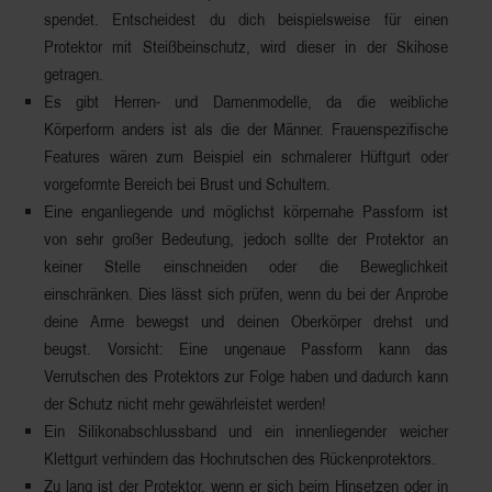
spendet. Entscheidest du dich beispielsweise für einen
Protektor mit Steißbeinschutz, wird dieser in der Skihose
getragen.
Es gibt
Herren- und Damenmodelle
, da die weibliche
Körperform anders ist als die der Männer. Frauenspezifische
Features wären zum Beispiel ein schmalerer Hüftgurt oder
vorgeformte Bereich bei Brust und Schultern.
Eine enganliegende und möglichst
körpernahe Passform
ist
von sehr großer Bedeutung, jedoch sollte der Protektor an
keiner Stelle einschneiden oder die Beweglichkeit
einschränken. Dies lässt sich prüfen, wenn du bei der Anprobe
deine Arme bewegst und deinen Oberkörper drehst und
beugst.
Vorsicht:
Eine
ungenaue Passform
kann das
Verrutschen
des Protektors zur Folge haben und dadurch kann
der Schutz nicht mehr gewährleistet werden!
Ein
Silikonabschlussband
und ein
innenliegender weicher
Klettgurt
verhindern das Hochrutschen des Rückenprotektors.
Zu lang ist der Protektor, wenn er sich beim Hinsetzen oder in