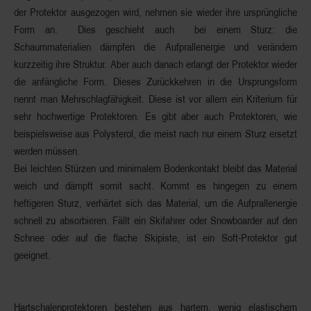
der Protektor ausgezogen wird, nehmen sie wieder ihre ursprüngliche
Form an. Dies geschieht auch bei einem Sturz: die
Schaummaterialien dämpfen die Aufprallenergie und verändern
kurzzeitig ihre Struktur. Aber auch danach erlangt der Protektor wieder
die anfängliche Form. Dieses
Zurückkehren
in die
Ursprungsform
nennt man
Mehrschlagfähigkeit.
Diese ist vor allem ein Kriterium für
sehr
hochwertige Protektoren
. Es gibt aber auch Protektoren, wie
beispielsweise aus Polysterol, die meist nach nur einem Sturz ersetzt
werden müssen.
Bei leichten Stürzen und minimalem Bodenkontakt bleibt das Material
weich und dämpft somit sacht. Kommt es hingegen zu einem
heftigeren Sturz, verhärtet sich das Material, um die Aufprallenergie
schnell zu absorbieren. Fällt ein Skifahrer oder Snowboarder auf den
Schnee oder auf die flache Skipiste, ist ein Soft-Protektor gut
geeignet.
Hartschalenprotektoren
bestehen aus hartem, wenig
elastischem