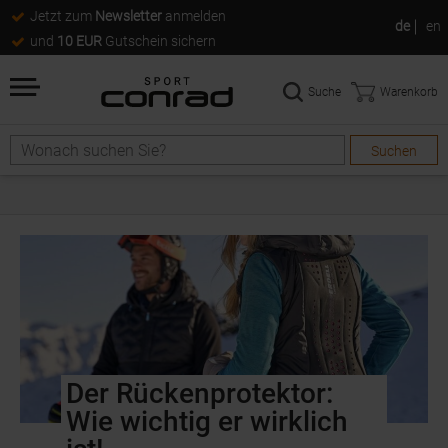
Jetzt zum
Newsletter
anmelden
de
en
und
10 EUR
Gutschein sichern
Suche
Warenkorb
Suchen
Der Rückenprotektor:
Wie wichtig er wirklich