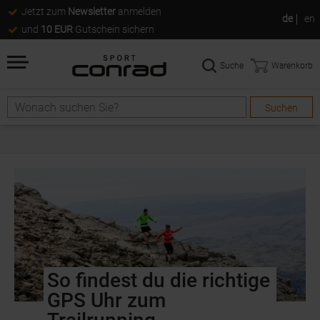
Jetzt zum
Newsletter
anmelden
de
en
und
10 EUR
Gutschein sichern
Suche
Warenkorb
Suchen
So findest du die richtige
GPS Uhr zum