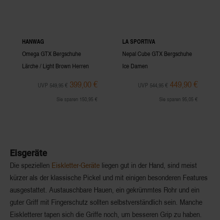
HANWAG
LA SPORTIVA
Omega GTX Bergschuhe
Nepal Cube GTX Bergschuhe
Lärche / Light Brown Herren
Ice Damen
399,00 €
449,90 €
UVP 549,95 €
UVP 544,95 €
Sie sparen 150,95 €
Sie sparen 95,05 €
Eisgeräte
Die speziellen
Eiskletter-Geräte
liegen gut in der Hand, sind meist
kürzer als der klassische Pickel und mit einigen besonderen Features
ausgestattet. Austauschbare Hauen, ein gekrümmtes Rohr und ein
guter Griff mit Fingerschutz sollten selbstverständlich sein. Manche
Eiskletterer tapen sich die Griffe noch, um besseren Grip zu haben.