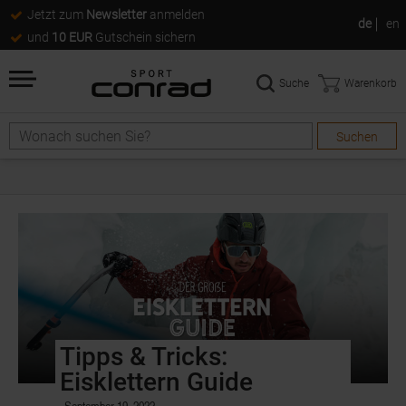
Jetzt zum
Newsletter
anmelden
de
en
und
10 EUR
Gutschein sichern
Suche
Warenkorb
Suchen
Tipps & Tricks:
Eisklettern Guide
September 19, 2022