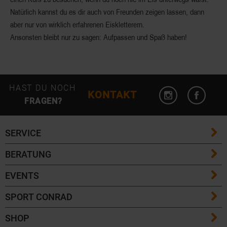
Natürlich kannst du es dir auch von Freunden zeigen lassen, dann
aber nur von wirklich erfahrenen Eiskletterern.
Ansonsten bleibt nur zu sagen: Aufpassen und Spaß haben!
HAST DU NOCH
KONTAKT
FRAGEN?
SERVICE
BERATUNG
FAQ / Hilfe
EVENTS
Größentabellen
Versandkosten
SPORT CONRAD
Eventübersicht
Skilängen Guide
Lieferzeiten
SHOP
Kontakt
Community Events
Skitouren Guide
Rücksendungen