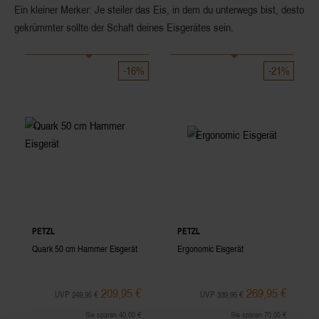
Ein kleiner Merker: Je steiler das Eis, in dem du unterwegs bist, desto
gekrümmter sollte der Schaft deines Eisgerätes sein.
-16%
-21%
PETZL
PETZL
Quark 50 cm Hammer Eisgerät
Ergonomic Eisgerät
209,95 €
269,95 €
UVP 249,95 €
UVP 339,95 €
Sie sparen 40,00 €
Sie sparen 70,00 €