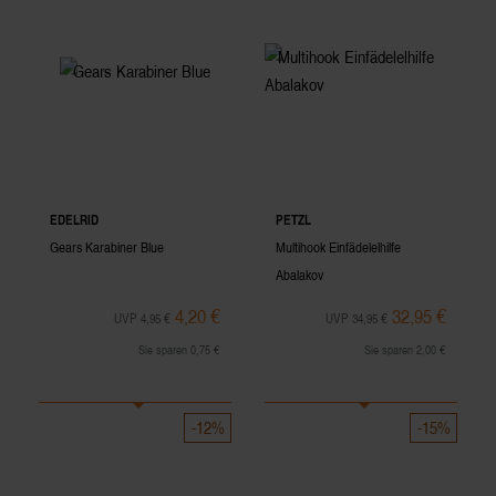
EDELRID
PETZL
Gears Karabiner Blue
Multihook Einfädelelhilfe
Abalakov
4,20 €
32,95 €
UVP 4,95 €
UVP 34,95 €
Sie sparen 0,75 €
Sie sparen 2,00 €
-12%
-15%