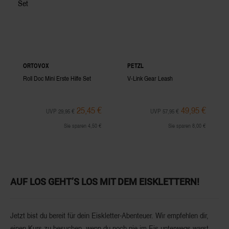
ORTOVOX
PETZL
Roll Doc Mini Erste Hilfe Set
V-Link Gear Leash
25,45 €
49,95 €
UVP 29,95 €
UVP 57,95 €
Sie sparen 4,50 €
Sie sparen 8,00 €
AUF LOS GEHT’S LOS MIT DEM EISKLETTERN!
Jetzt bist du bereit für dein Eiskletter-Abenteuer. Wir empfehlen dir,
einen Kurs zu besuchen, wenn du noch nie im Eis unterwegs warst.