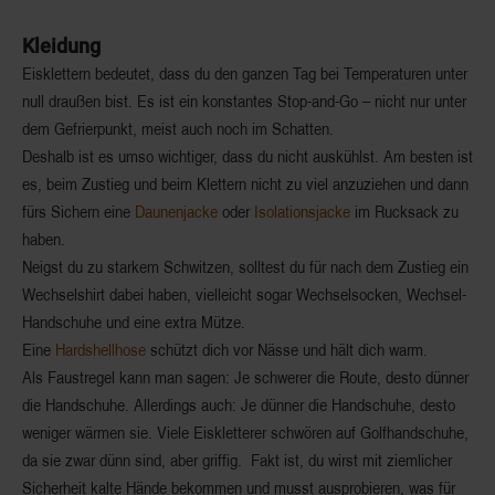
Kleidung
Eisklettern bedeutet, dass du den ganzen Tag bei Temperaturen unter
null draußen bist. Es ist ein konstantes Stop-and-Go – nicht nur unter
dem Gefrierpunkt, meist auch noch im Schatten.
Deshalb ist es umso wichtiger, dass du nicht auskühlst. Am besten ist
es, beim Zustieg und beim Klettern nicht zu viel anzuziehen und dann
fürs Sichern eine
Daunenjacke
oder
Isolationsjacke
im Rucksack zu
haben.
Neigst du zu starkem Schwitzen, solltest du für nach dem Zustieg ein
Wechselshirt dabei haben, vielleicht sogar Wechselsocken, Wechsel-
Handschuhe und eine extra Mütze.
Eine
Hardshellhose
schützt dich vor Nässe und hält dich warm.
Als Faustregel kann man sagen: Je schwerer die Route, desto dünner
die Handschuhe. Allerdings auch: Je dünner die Handschuhe, desto
weniger wärmen sie. Viele Eiskletterer schwören auf Golfhandschuhe,
da sie zwar dünn sind, aber griffig. Fakt ist, du wirst mit ziemlicher
Sicherheit kalte Hände bekommen und musst ausprobieren, was für