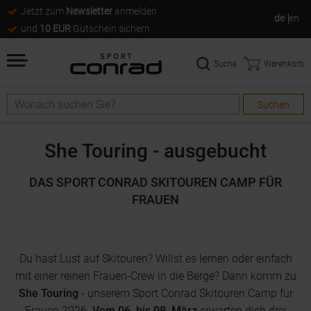
Jetzt zum
Newsletter
anmelden
de
en
und
10 EUR
Gutschein sichern
Suche
Warenkorb
Suchen
Suche
She Touring -
ausgebucht
DAS SPORT CONRAD SKITOUREN CAMP FÜR
FRAUEN
Du hast Lust auf Skitouren? Willst es lernen oder einfach
mit einer reinen Frauen-Crew in die Berge? Dann komm zu
She Touring
- unserem Sport Conrad Skitouren Camp für
Frauen 2026.
Vom 06. bis 08. März
erwarten dich drei