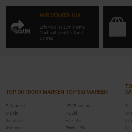
WIR DENKEN UM
Erfahre alles zum Thema
Nachhaltigkeit bei Sport
Conrad.
TO
TOP OUTDOOR MARKEN
TOP SKI MARKEN
WI
Patagonia
ATK Bindungen
Ski
Maloja
K2 Ski
Ski
Salomon
Völkl Ski
Lan
Icebreaker
Fischer Ski
Ski