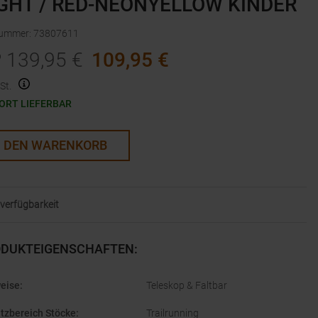
GHT / RED-NEONYELLOW KINDER
nummer
:
73807611
P
139,95
€
109,95
€
St.
ORT LIEFERBAR
N DEN WARENKORB
alverfügbarkeit
DUKTEIGENSCHAFTEN
:
eise
:
Teleskop & Faltbar
tzbereich Stöcke
:
Trailrunning