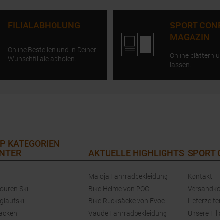
FILIALABHOLUNG
SPORT CON
MAGAZIN
Online Bestellen und in Deiner
Online blättern u
Wunschfiliale abholen.
lassen.
P KATEGORIEN
NTER
AKTUELLE HIGHLIGHTS
SPORT
Maloja Fahrradbekleidung
Kontakt
touren Ski
Bike Helme von POC
Versandko
glaufski
Bike Rucksäcke von Evoc
Lieferzeite
jacken
Vaude Fahrradbekleidung
Unsere Fili