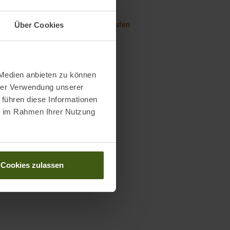
altigkeit bei Leki
running: Die Wahre Freiheit beim Laufen
Über Cookies
Service-Center für dich vor ORT!
 Medien anbieten zu können
hrer Verwendung unserer
 führen diese Informationen
ie im Rahmen Ihrer Nutzung
Cookies zulassen