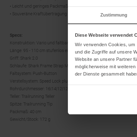
• Leicht und geringes Packmaß
• Souveräne Kraftübertragung
Zustimmung
Diese Webseite verwendet 
Specs:
Konstruktion: Vario und faltbar
Wir verwenden Cookies, um I
Länge: 95 - 110 cm stufenlos einstellbar
und die Zugriffe auf unsere 
Griff: Shark 2.0
Website an unsere Partner fü
Schlaufe: Shark Frame Strap Mesh
möglicherweise mit weiteren
Faltsystem: Push-Button
der Dienste gesammelt habe
Verstellsystem: Speed Lock plus
Rohrdurchmesser: 16|14|12|12 mm
Teller: Trailrunning Teller
Spitze: Trailrunning Tip
Packmaß: 40 cm
Gewicht/Stock: 172 g