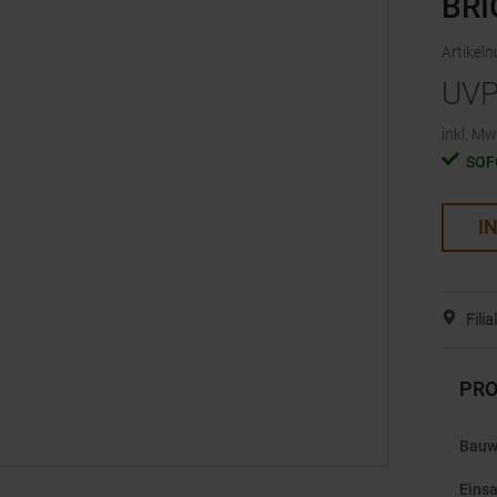
BRI
Artikel
UV
inkl. Mw
SOF
I
Fili
PRO
Bauw
Einsa