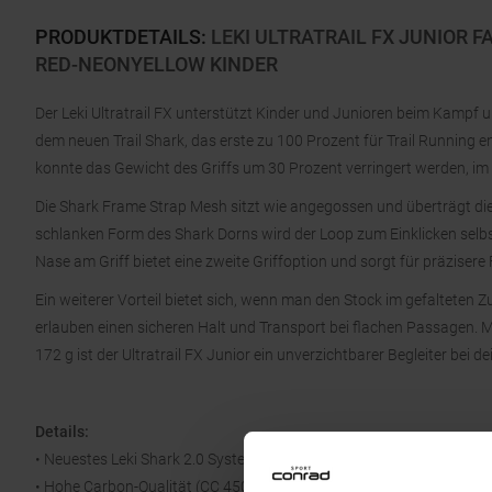
PRODUKTDETAILS
:
LEKI ULTRATRAIL FX JUNIOR 
RED-NEONYELLOW KINDER
Der Leki Ultratrail FX unterstützt Kinder und Junioren beim Kampf 
dem neuen Trail Shark, das erste zu 100 Prozent für Trail Running 
konnte das Gewicht des Griffs um 30 Prozent verringert werden, i
Die Shark Frame Strap Mesh sitzt wie angegossen und überträgt die 
schlanken Form des Shark Dorns wird der Loop zum Einklicken selbs
Nase am Griff bietet eine zweite Griffoption und sorgt für präzisere
Ein weiterer Vorteil bietet sich, wenn man den Stock im gefalteten
erlauben einen sicheren Halt und Transport bei flachen Passagen.
172 g ist der Ultratrail FX Junior ein unverzichtbarer Begleiter bei
Details:
• Neuestes Leki Shark 2.0 System
• Hohe Carbon-Qualität (CC 450)