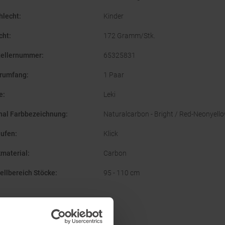
hlecht
:
Kinder
cht
:
172 Gramm/Stk.
tellernummer
:
65325831
erumfang
:
1 Paar
e
:
Leki
inal Farbbezeichnung
:
Naturalcarbon - Bright / Red-Neonyell
aufen
:
Klick
kmaterial
:
Carbon
ellbereich Stöcke
:
95 - 110 cm
Wissenswertes in unserem Blog