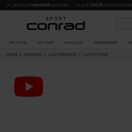
Jetzt zum
Newsletter
anmelden
und
10 EUR
Gutschein sich
Suche
SKI ALPIN
SKITOUR
LANGLAUF
SNOWBOARD
B
HOME
//
RUNNING
//
LAUFZUBEHÖR
//
LAUFSTÖCKE