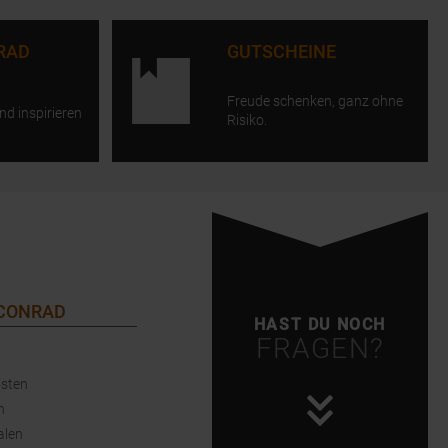
RAD
GUTSCHEINE
Freude schenken, ganz ohne
nd inspirieren
Risiko.
 CONRAD
HAST DU NOCH
FRAGEN?
sten
n
alen