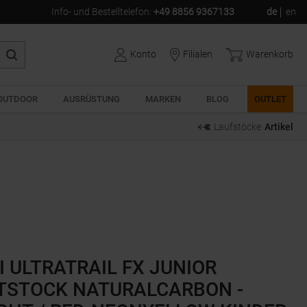
Info- und Bestelltelefon
:
+49 8856 9367133
de
en
Konto
Filialen
Warenkorb
OUTDOOR
AUSRÜSTUNG
MARKEN
BLOG
OUTLET
Laufstöcke
Artikel
I ULTRATRAIL FX JUNIOR
TSTOCK NATURALCARBON -