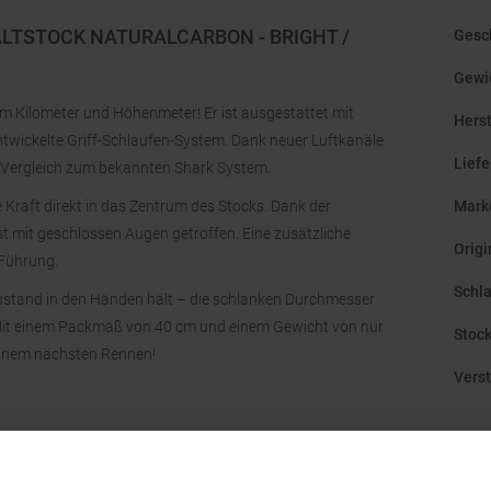
FALTSTOCK NATURALCARBON - BRIGHT /
Gesc
Gewi
um Kilometer und Höhenmeter! Er ist ausgestattet mit
Hers
entwickelte Griff-Schlaufen-System. Dank neuer Luftkanäle
Lief
m Vergleich zum bekannten Shark System.
Kraft direkt in das Zentrum des Stocks. Dank der
Mark
t mit geschlossen Augen getroffen. Eine zusätzliche
Orig
 Führung.
Schl
 Zustand in den Händen hält – die schlanken Durchmesser
 Mit einem Packmaß von 40 cm und einem Gewicht von nur
Stoc
 deinem nächsten Rennen!
Verst