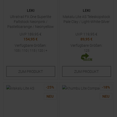
LEKI
LEKI
Ultratrail FX.One Superlite
Makalu Lite AS Teleskopstock
Faltstock Neonpink /
Pale Clay / Light-White-Silver
Pastelloarange / Neonyellow
UVP
189,95
€
UVP
119,95
€
154,95 €
89,95 €
Verfügbare Größen:
Verfügbare Größen:
105
|
110
|
115
|
120
| +
125
ZUM
PRODUKT
ZUM
PRODUKT
-
25
%
-
18
%
NEU
NEU