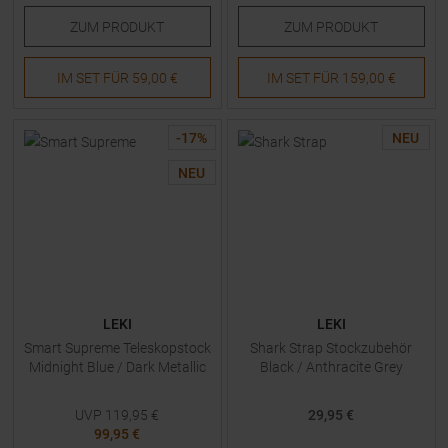
ZUM
PRODUKT
ZUM
PRODUKT
IM SET FÜR
59,00 €
IM SET FÜR
159,00 €
-
17
%
NEU
NEU
LEKI
LEKI
Smart Supreme Teleskopstock
Shark Strap Stockzubehör
Midnight Blue / Dark Metallic
Black / Anthracite Grey
UVP
119,95
€
29,95 €
99,95 €