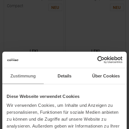
NEU
NEU
LEKI
LEKI
Cross Trail FX Superlite
Trail Running Quiver
Compact Faltstock White /
Laufrucksack Neonpink /
Ferra / Black
Black
Zustimmung
Details
Über Cookies
UVP
199,95
€
UVP
39,95
€
169,95 €
29,95 €
Einheitsgröße
Einheitsgröße
Diese Webseite verwendet Cookies
Wir verwenden Cookies, um Inhalte und Anzeigen zu
personalisieren, Funktionen für soziale Medien anbieten
ZUM
PRODUKT
ZUM
PRODUKT
zu können und die Zugriffe auf unsere Website zu
analysieren. Außerdem geben wir Informationen zu Ihrer