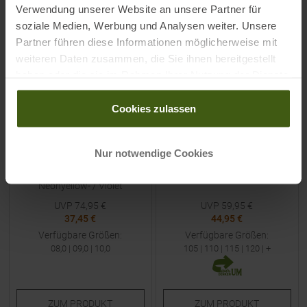
Verwendung unserer Website an unsere Partner für
-
50
%
-
25
%
soziale Medien, Werbung und Analysen weiter. Unsere
NEU
NEU
Partner führen diese Informationen möglicherweise mit
weiteren Daten zusammen, die Sie ihnen bereitgestellt
haben oder die sie im Rahmen Ihrer Nutzung der Dienste
gesammelt haben.
Cookies zulassen
LEKI
LEKI
Nur notwendige Cookies
Ultra Trail Storm Tr
Response Stock Dark
Fingerhandschuhe Black /
Anthracite / Black / White
Neonyellow- / Violet
UVP
74,95
€
UVP
59,95
€
37,45 €
44,95 €
Verfügbare Größen:
Verfügbare Größen:
08,0
|
09,0
|
10,0
105
|
110
|
115
|
120
| +
ZUM
PRODUKT
ZUM
PRODUKT