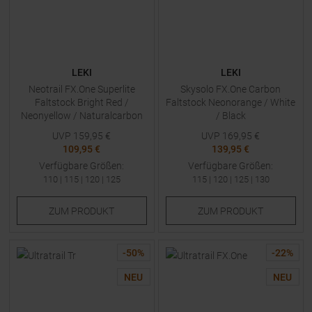
LEKI
LEKI
Neotrail FX.One Superlite
Skysolo FX.One Carbon
Faltstock Bright Red /
Faltstock Neonorange / White
Neonyellow / Naturalcarbon
/ Black
UVP
159,95
€
UVP
169,95
€
109,95 €
139,95 €
Verfügbare Größen:
Verfügbare Größen:
110
|
115
|
120
|
125
115
|
120
|
125
|
130
ZUM
PRODUKT
ZUM
PRODUKT
-
50
%
-
22
%
NEU
NEU