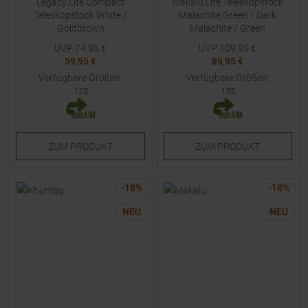
Legacy Lite Compact
Makalu Lite Teleskopstock
Teleskopstock White /
Malachite Green / Dark
Goldbrown
Malachite / Green
UVP
74,95
€
UVP
109,95
€
59,95 €
89,95 €
Verfügbare Größen:
Verfügbare Größen:
125
135
ZUM
PRODUKT
ZUM
PRODUKT
-
18
%
-
18
%
NEU
NEU