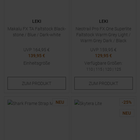
LEKI
LEKI
Makalu FX TA Faltstock Black-
Neotrail Pro FX.One Superlite
stone / Blue / Dark-white
Faltstock Warm Grey Light /
Warm Grey Dark / Black
UVP
164,95
€
UVP
159,95
€
139,95 €
129,95 €
Einheitsgröße
Verfügbare Größen:
110
|
115
|
120
|
125
ZUM
PRODUKT
ZUM
PRODUKT
NEU
-
25
%
NEU