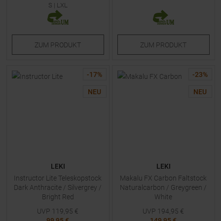
S
|
LXL
ZUM
PRODUKT
ZUM
PRODUKT
-
17
%
-
23
%
NEU
NEU
LEKI
LEKI
Instructor Lite Teleskopstock
Makalu FX Carbon Faltstock
Dark Anthracite / Silvergrey /
Naturalcarbon / Greygreen /
Bright Red
White
UVP
119,95
€
UVP
194,95
€
99,95 €
149,95 €