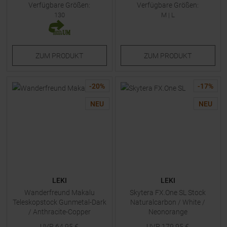
Verfügbare Größen:
Verfügbare Größen:
130
M
|
L
ZUM
PRODUKT
ZUM
PRODUKT
-
20
%
-
17
%
NEU
NEU
LEKI
LEKI
Wanderfreund Makalu
Skytera FX.One SL Stock
Teleskopstock Gunmetal-Dark
Naturalcarbon / White /
/ Anthracite-Copper
Neonorange
UVP
64,95
€
UVP
179,95
€