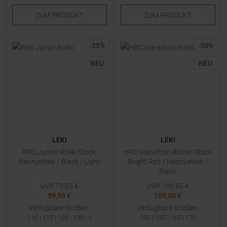
ZUM
PRODUKT
ZUM
PRODUKT
-
25
%
-
20
%
NEU
NEU
LEKI
LEKI
PRC Junior Rollki Stock
HRC Marathon Rollski Stock
Neonyellow / Black / Light
Bright Red / Neonyellow /
Black
UVP
79,95
€
UVP
199,95
€
59,95 €
159,00 €
Verfügbare Größen:
Verfügbare Größen:
110
|
115
|
125
|
130
| +
150
|
155
|
165
|
170