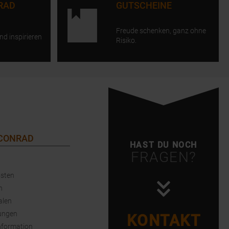
RAD
GUTSCHEINE
Freude schenken, ganz ohne
nd inspirieren
Risiko.
 CONRAD
HAST DU NOCH
FRAGEN?
sten
n
alen
ungen
KONTAKT
nformation