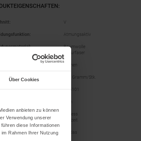
DUKTEIGENSCHAFTEN
:
hnitt
:
V
idungsfunktion
:
Atmungsaktiv
idungsmaterial
:
Baumwolle
Naturfaser
lecht
:
Damen
ht
:
145 Gramm/Stk.
Über Cookies
ellernummer
:
KA5101
ze
:
Nein
 Medien anbieten zu können
orien
:
Fitness
hrer Verwendung unserer
Freizeit
 führen diese Informationen
e
:
Adidas
ie im Rahmen Ihrer Nutzung