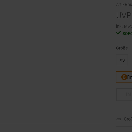
Artikel
UVP
inkl. MwS
SOF
Größe
XS
IN
Größ