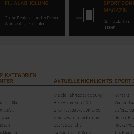
FILIALABHOLUNG
SPORT CON
MAGAZIN
Online Bestellen und in Deiner
Online blättern u
Wunschfiliale abholen.
lassen.
P KATEGORIEN
NTER
AKTUELLE HIGHLIGHTS
SPORT
Maloja Fahrradbekleidung
Kontakt
touren Ski
Bike Helme von POC
Versandko
glaufski
Bike Rucksäcke von Evoc
Lieferzeite
jacken
Vaude Fahrradbekleidung
Unsere Fili
hosen
Scarpa Schuhe
Rücksend
bekleidung
La Sportiva TX Serie
Tax-Free I