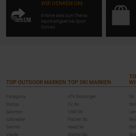
WIR DENKEN UM
Erfahre alles zum Thema
Nachhaltigkeit bei Sport
Conrad.
TO
TOP OUTDOOR MARKEN
TOP SKI MARKEN
WI
Patagonia
ATK Bindungen
Ski
Maloja
K2 Ski
Ski
Salomon
Völkl Ski
Lan
Icebreaker
Fischer Ski
Ski
Garmin
Head Ski
Ski
Vaude
Atomic Ski
Ski