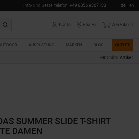
Info- und Bestelltelefon
:
+49 8856 9367133
de
en
Konto
Filialen
Warenkorb
OUTDOOR
AUSRÜSTUNG
MARKEN
BLOG
OUTLET
Shirts
Artikel
DAS SUMMER SLIDE T-SHIRT
TE DAMEN