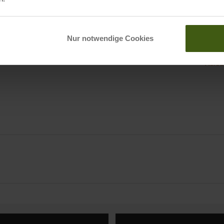
Origi
genaurach, DE
Nur notwendige Cookies
didas.com
Adida