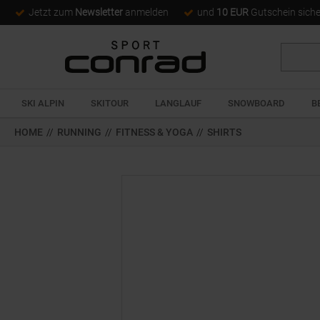
Jetzt zum
Newsletter
anmelden
und
10 EUR
Gutschein sich
Suche
SKI ALPIN
SKITOUR
LANGLAUF
SNOWBOARD
B
HOME
//
RUNNING
//
FITNESS & YOGA
//
SHIRTS