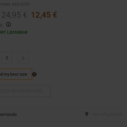
nummer
:
65010101
24,95
€
12,45
€
t.
ORT LIEFERBAR
S
L
 DEN WARENKORB
entabelle
Filialverfügbarkeit