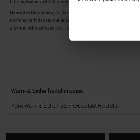
Informationen zu EU Verordnung GPSR
Name des Herstellers:
Adidas AG
Postanschrift des Herstellers:
Adi-Dassler-Straße 1, 91074 Herzo
Elektronische Adresse des Herstellers:
serviceinfo@onlineshop.a
Warn- & Sicherheitshinweise
Keine Warn- & Sicherheitshinweise laut Hersteller.