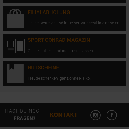
FILIALABHOLUNG
Online Bestellen und in Deiner Wunschfiliale abholen.
SPORT CONRAD MAGAZIN
Online blättern und inspirieren lassen.
GUTSCHEINE
Freude schenken, ganz ohne Risiko.
Instagram öffn
Facebo
HAST DU NOCH
KONTAKT
FRAGEN?