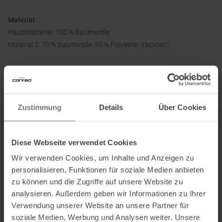
Material:
Hauptmaterial: 100 % Baumwolle
Material 2: 70 % Baumwolle, 30 % Polyester (recycelt)
Informationen zu EU Verordnung GPSR
Name des Herstellers:
New Balance Europe BV
Zustimmung
Details
Über Cookies
Postanschrift des Herstellers:
A-Factorij, Pilotenstraat 35 – 45,
1059 CH Amsterdam, Netherlands
Elektronische Adresse des
Diese Webseite verwendet Cookies
Herstellers:
EMEAcustomercare@newbalance.com
Wir verwenden Cookies, um Inhalte und Anzeigen zu
personalisieren, Funktionen für soziale Medien anbieten
zu können und die Zugriffe auf unsere Website zu
analysieren. Außerdem geben wir Informationen zu Ihrer
Verwendung unserer Website an unsere Partner für
soziale Medien, Werbung und Analysen weiter. Unsere