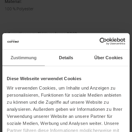
Material:
100 % Polyester
Informationen zu EU Verordnung GPSR
Name des Herstellers:
Under Armour Europe B.V.
Postanschrift des Herstellers:
Stadionplein 10, 1076 CM
Zustimmung
Details
Über Cookies
Amsterdam, NL
Elektronische Adresse des
Herstellers:
customerservice.de@underarmour.com
Diese Webseite verwendet Cookies
Wir verwenden Cookies, um Inhalte und Anzeigen zu
personalisieren, Funktionen für soziale Medien anbieten
zu können und die Zugriffe auf unsere Website zu
analysieren. Außerdem geben wir Informationen zu Ihrer
PRODUKTEIGENSCHAFTEN
:
Verwendung unserer Website an unsere Partner für
soziale Medien, Werbung und Analysen weiter. Unsere
Partner führen diese Informationen möglicherweise mit
Ausschnitt
:
Rundhals