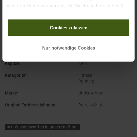
weiteren Daten zusammen, die Sie ihnen bereitgestellt
Bekleidungsfunktion
:
Atmungsaktiv
haben oder die sie im Rahmen Ihrer Nutzung der Dienste
Schnelltrocknend
gesammelt haben.
Cookies zulassen
Bekleidungsmaterial
:
Kunstfaser
Geschlecht
:
Damen
Nur notwendige Cookies
Herstellernummer
:
1383655
Kapuze
:
Nein
Kategorien
:
Fitness
Running
Marke
:
Under Armour
Original Farbbezeichnung
:
Refresh Mint
Wissenswertes in unserem Blog