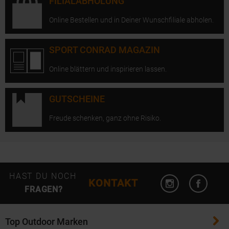
FILIALABHOLUNG
Online Bestellen und in Deiner Wunschfiliale abholen.
SPORT CONRAD MAGAZIN
Online blättern und inspirieren lassen.
GUTSCHEINE
Freude schenken, ganz ohne Risiko.
Instagram öffn
Facebo
HAST DU NOCH
KONTAKT
FRAGEN?
Top Outdoor Marken