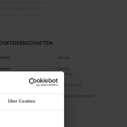
 DEN WARENKORB
DUKTEIGENSCHAFTEN
:
lecht
:
Damen
orien
:
Fitness
Running
e
:
Under Armour
altigkeit
:
Recycelte Materialien
Über Cookies