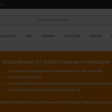
ern
EKLEIDUNG
BIKE
RUNNING
KLETTERN
SCHUHE
DIESES PRODUKT IST DERZEIT LEIDER NICHT VERFÜGBAR!
Bei Deinem gewünschten Produkt handelt es sich entweder
um ein älteres Modell
um ein Modell das wir nicht mehr beim Hersteller nachbestellen 
oder um ein Modell das noch nicht lieferbar ist
 selbstverständlich noch Alternativen für Dich parat: Hier geht´s zum
Un