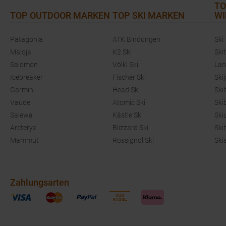
TO
TOP OUTDOOR MARKEN
TOP SKI MARKEN
WI
Patagonia
ATK Bindungen
Ski
Maloja
K2 Ski
Ski
Salomon
Völkl Ski
Lan
Icebreaker
Fischer Ski
Ski
Garmin
Head Ski
Ski
Vaude
Atomic Ski
Ski
Salewa
Kästle Ski
Ski
Arcteryx
Blizzard Ski
Ski
Mammut
Rossignol Ski
Ski
Zahlungsarten