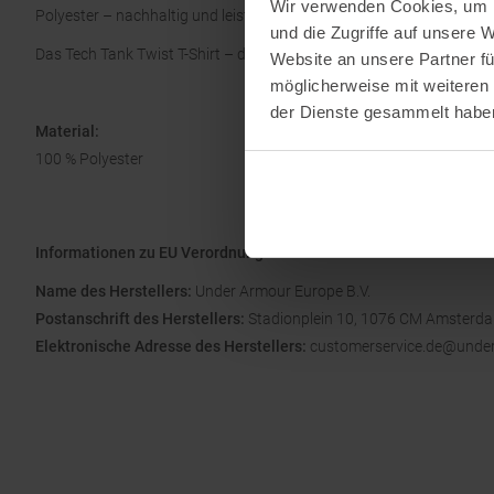
Wir verwenden Cookies, um I
Polyester – nachhaltig und leistungsfähig zugleich.
und die Zugriffe auf unsere 
Das Tech Tank Twist T-Shirt – dein zuverlässiger Begleiter, der Style
Website an unsere Partner fü
möglicherweise mit weiteren
der Dienste gesammelt habe
Material:
100 % Polyester
Informationen zu EU Verordnung GPSR
Name des Herstellers:
Under Armour Europe B.V.
Postanschrift des Herstellers:
Stadionplein 10, 1076 CM Amsterd
Elektronische Adresse des Herstellers:
customerservice.de@unde