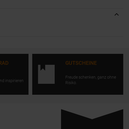
RAD
GUTSCHEINE
Freude schenken, ganz ohne
nd inspirieren
Risiko.