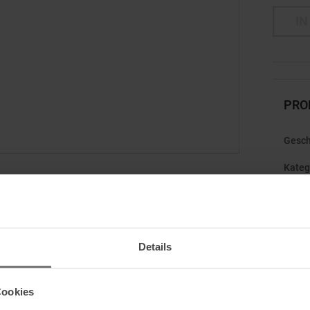
IN
PRO
Gesch
Kateg
IST T-SHIRT HALO GRAY DAMEN
Mark
erformance – locker, leicht und einfach angenehm zu
Nachh
n möchtest.
Details
aptik und trocknet in Rekordzeit, damit du dich rundum
echnologie sorgt dafür, dass du dich auch bei intensiven
Cookies
rial besteht zu mindestens 30 % aus recyceltem