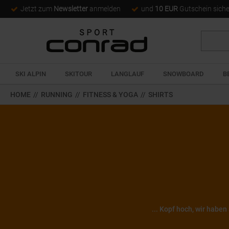
Jetzt zum
Newsletter
anmelden
und
10 EUR
Gutschein sich
Suche
SKI ALPIN
SKITOUR
LANGLAUF
SNOWBOARD
B
HOME
//
RUNNING
//
FITNESS & YOGA
//
SHIRTS
... Kopf hoch, wir haben