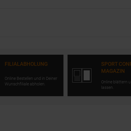
FILIALABHOLUNG
SPORT CON
MAGAZIN
Online Bestellen und in Deiner
Online blättern u
Wunschfiliale abholen.
lassen.