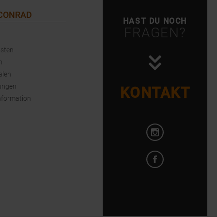
 CONRAD
HAST DU NOCH
FRAGEN?
sten
n
alen
ungen
KONTAKT
nformation
Instagram öffnen
Facebook öffnen