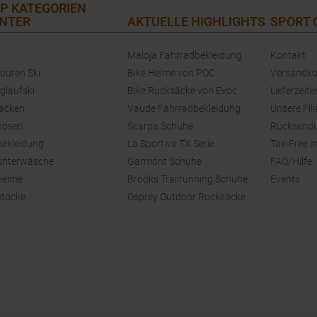
P KATEGORIEN
NTER
AKTUELLE HIGHLIGHTS
SPORT
Maloja Fahrradbekleidung
Kontakt
touren Ski
Bike Helme von POC
Versandko
glaufski
Bike Rucksäcke von Evoc
Lieferzeite
jacken
Vaude Fahrradbekleidung
Unsere Fili
hosen
Scarpa Schuhe
Rücksend
bekleidung
La Sportiva TX Serie
Tax-Free I
unterwäsche
Garmont Schuhe
FAQ/Hilfe
helme
Brooks Trailrunning Schuhe
Events
stöcke
Osprey Outdoor Rucksäcke