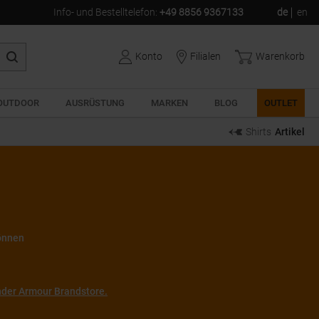
Info- und Bestelltelefon
:
+49 8856 9367133
de
en
Konto
Filialen
Warenkorb
OUTDOOR
AUSRÜSTUNG
MARKEN
BLOG
OUTLET
Shirts
Artikel
können
der Armour Brandstore.