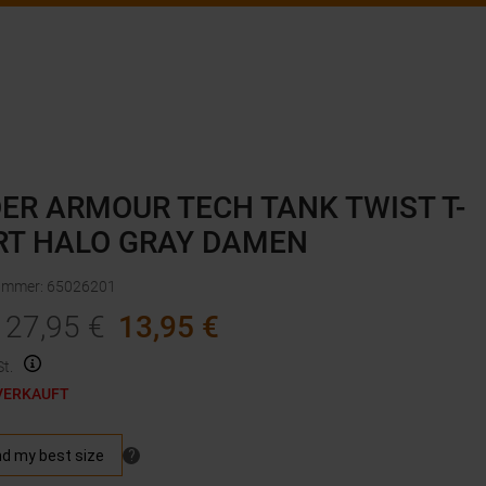
ER ARMOUR TECH TANK TWIST T-
RT HALO GRAY DAMEN
nummer
:
65026201
27,95
€
13,95
€
t.
VERKAUFT