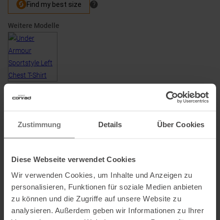
Weitere Modelle
Zustimmung
Details
Über Cookies
PRODUKTDETAILS
:
UNDER ARMOUR SPORTSTYLE
LEFT CHEST T-SHIRT TITANIUM HERREN
Diese Webseite verwendet Cookies
Der superweiche Baumwollmix des Under Armour Sportstyle LC T-
Wir verwenden Cookies, um Inhalte und Anzeigen zu
Shirts bietet den ganzen Tag lang Tragekomfort.
personalisieren, Funktionen für soziale Medien anbieten
zu können und die Zugriffe auf unsere Website zu
analysieren. Außerdem geben wir Informationen zu Ihrer
Details: