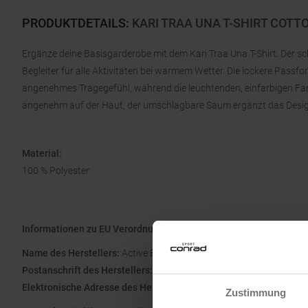
PRODUKTDETAILS
:
KARI TRAA UNA T-SHIRT COT
Ergänze deine Basisgarderobe mit dem Kari Traa Una T-Shirt. Der s
Begleiter für alle Aktivitäten bei warmem Wetter. Die lockere Passf
angenehmes Tragegefühl, während die leuchtenden, einfarbigen Farb
angenehm auf der Haut, der umschlagbare Saum ergänzt das Design
Material:
100 % Polyester
Informationen zu EU Verordnung GPSR
Name des Herstellers:
Active Brands AS
Postanschrift des Herstellers:
Nydalsveien 24, 0484 Oslo, Norweg
Elektronische Adresse des Herstellers:
csinternational@activebr
Zustimmung