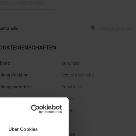
 DEN WARENKORB
entabelle
Filialverfügbarkeit
DUKTEIGENSCHAFTEN
:
hnitt
:
Rundhals
idungsfunktion
:
Schnelltrocknend
idungsmaterial
:
Kunstfaser
lecht
:
Damen
ellernummer
:
623962
ze
:
Nein
Über Cookies
orien
:
Fitness