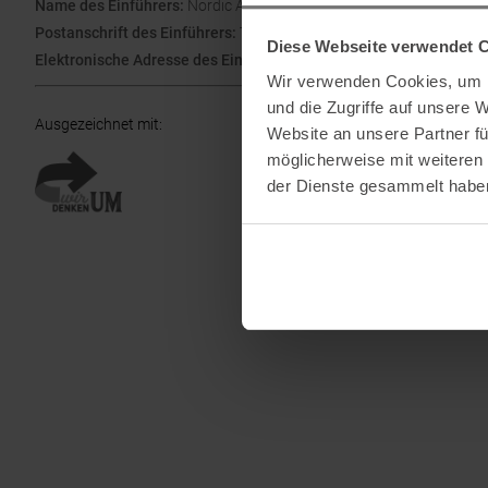
Name des Einführers:
Nordic Active Brands Aktiebolag
Postanschrift des Einführers:
Torsatan 5B , 41104 Göteborg , Swe
Diese Webseite verwendet 
Elektronische Adresse des Einführers:
post@activebrands.com
Wir verwenden Cookies, um I
und die Zugriffe auf unsere 
Ausgezeichnet mit
:
Website an unsere Partner fü
möglicherweise mit weiteren
der Dienste gesammelt habe