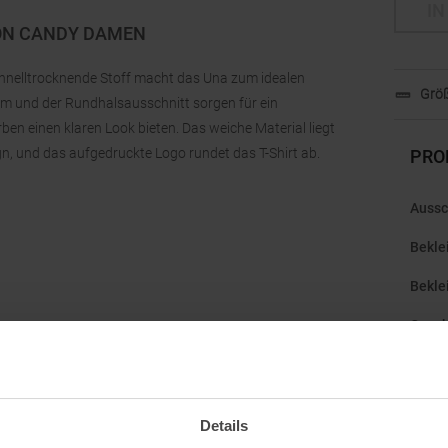
IN
TON CANDY DAMEN
chnelltrocknende Stoff macht das Una zum idealen
Größ
orm und der Rundhalsausschnitt sorgen für ein
en einen klaren Look bieten. Das weiche Material liegt
, und das aufgedruckte Logo rundet das T-Shirt ab.
PRO
Aussc
Bekle
Bekle
Gesch
Herst
en
Kapu
ands.com
Details
Kateg