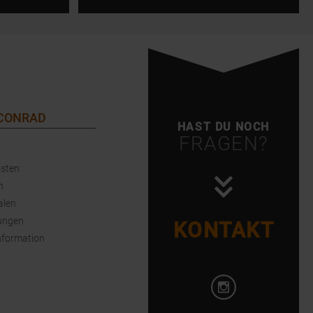
 CONRAD
HAST DU NOCH
FRAGEN?
sten
n
alen
ungen
KONTAKT
nformation
Instagram öffnen