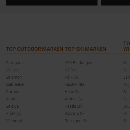
TO
TOP OUTDOOR MARKEN
TOP SKI MARKEN
WI
Patagonia
ATK Bindungen
Ski
Maloja
K2 Ski
Ski
Salomon
Völkl Ski
Lan
Icebreaker
Fischer Ski
Ski
Garmin
Head Ski
Ski
Vaude
Atomic Ski
Ski
Salewa
Kästle Ski
Ski
Arcteryx
Blizzard Ski
Ski
Mammut
Rossignol Ski
Ski