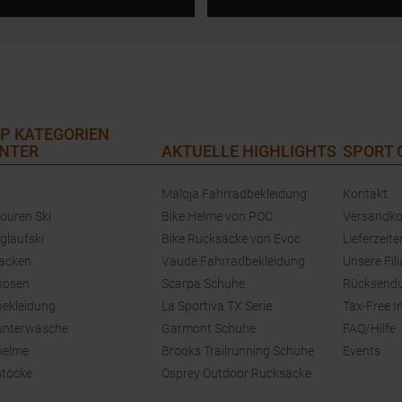
P KATEGORIEN
NTER
AKTUELLE HIGHLIGHTS
SPORT
Maloja Fahrradbekleidung
Kontakt
touren Ski
Bike Helme von POC
Versandko
glaufski
Bike Rucksäcke von Evoc
Lieferzeite
jacken
Vaude Fahrradbekleidung
Unsere Fili
hosen
Scarpa Schuhe
Rücksend
bekleidung
La Sportiva TX Serie
Tax-Free I
unterwäsche
Garmont Schuhe
FAQ/Hilfe
helme
Brooks Trailrunning Schuhe
Events
stöcke
Osprey Outdoor Rucksäcke