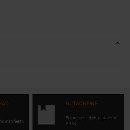
RAD
GUTSCHEINE
Freude schenken, ganz ohne
nd inspirieren
Risiko.