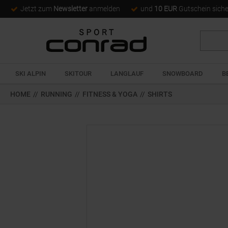
Jetzt zum
Newsletter
anmelden
und
10 EUR
Gutschein sich
Suche
SKI ALPIN
SKITOUR
LANGLAUF
SNOWBOARD
B
HOME
//
RUNNING
//
FITNESS & YOGA
//
SHIRTS