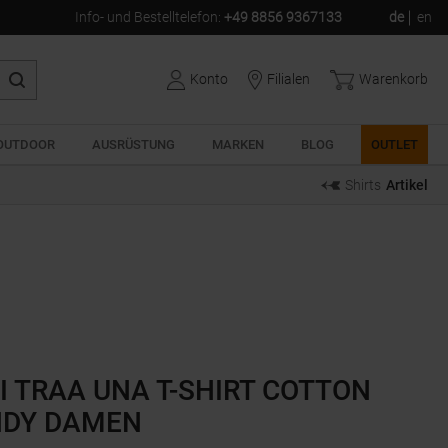
Info- und Bestelltelefon
:
+49 8856 9367133
de
en
Konto
Filialen
Warenkorb
OUTDOOR
AUSRÜSTUNG
MARKEN
BLOG
OUTLET
Shirts
Artikel
I TRAA UNA T-SHIRT COTTON
DY DAMEN