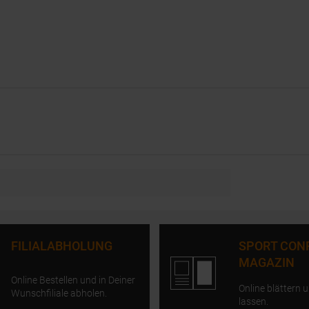
FILIALABHOLUNG
SPORT CON
MAGAZIN
Online Bestellen und in Deiner
Online blättern u
Wunschfiliale abholen.
lassen.