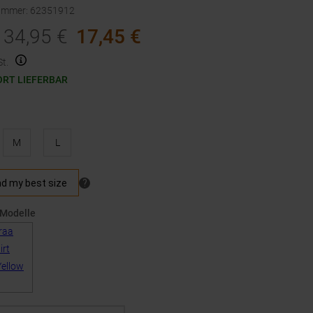
nummer
:
62351912
34,95
€
17,45
€
t.
ORT LIEFERBAR
M
L
 Modelle