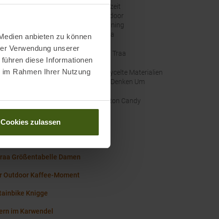
Freizeit
Outdoor
Running
Yoga
 Medien anbieten zu können
hrer Verwendung unserer
e
:
Kari Traa
 führen diese Informationen
ie im Rahmen Ihrer Nutzung
altigkeit
:
Recycelte Materialien
Wir Denken Um
nal Farbbezeichnung
:
Cotton Candy
Cookies zulassen
Wissenswertes in unserem Blog
Traa Größentabelle Damen
r Outdoor Kaffee-Moment
ainbike Knigge
rn im Karwendel