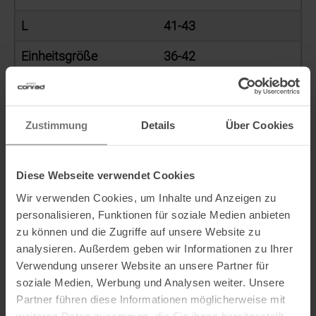
L
41-43
Einheitsgröße
36-42
EU
Zustimmung
Details
Über Cookies
Sockengröße Herren
EU
Diese Webseite verwendet Cookies
S
39-41,5
Wir verwenden Cookies, um Inhalte und Anzeigen zu
personalisieren, Funktionen für soziale Medien anbieten
M
42-44
zu können und die Zugriffe auf unsere Website zu
analysieren. Außerdem geben wir Informationen zu Ihrer
L
44,5-46,5
Verwendung unserer Website an unsere Partner für
XL
47-49
soziale Medien, Werbung und Analysen weiter. Unsere
Partner führen diese Informationen möglicherweise mit
Einheitsgröße
42-47
weiteren Daten zusammen, die Sie ihnen bereitgestellt