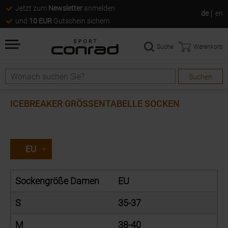
Jetzt zum
Newsletter
anmelden
de
en
und
10 EUR
Gutschein sichern
Suche
Warenkorb
Suchen
Suche
ICEBREAKER GRÖSSENTABELLE SOCKEN
EU
Sockengröße Damen
EU
S
35-37
M
38-40