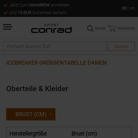
Jetzt zum
Newsletter
anmelden
de
en
und
10 EUR
Gutschein sichern
Suche
Warenkorb
Suchen
Suche
ICEBREAKER GRÖSSENTABELLE DAMEN
Oberteile & Kleider
BRUST (CM)
Herstellergröße
Brust (cm)