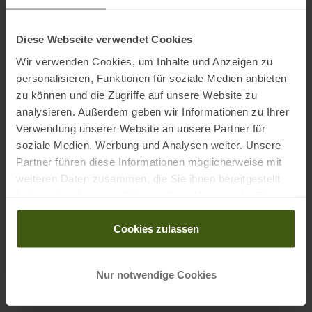
Numerische Größen
26
Diese Webseite verwendet Cookies
Wir verwenden Cookies, um Inhalte und Anzeigen zu
EU
32
personalisieren, Funktionen für soziale Medien anbieten
zu können und die Zugriffe auf unsere Website zu
UK
6
analysieren. Außerdem geben wir Informationen zu Ihrer
US
2
Verwendung unserer Website an unsere Partner für
soziale Medien, Werbung und Analysen weiter. Unsere
IT
36
Partner führen diese Informationen möglicherweise mit
weiteren Daten zusammen, die Sie ihnen bereitgestellt
FR
34
haben oder die sie im Rahmen Ihrer Nutzung der Dienste
gesammelt haben.
Taille (cm)
58 - 64
Cookies zulassen
Alphabetische Größe
XS
Nur notwendige Cookies
Socken