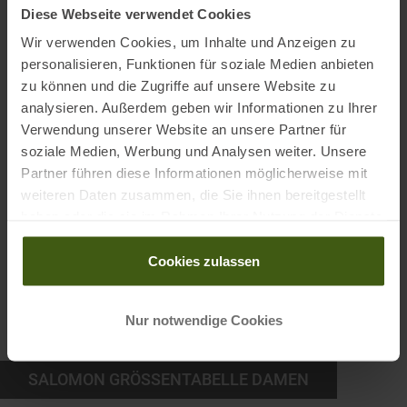
Diese Webseite verwendet Cookies
Wir verwenden Cookies, um Inhalte und Anzeigen zu
Herstellergröße
Taille (cm)
personalisieren, Funktionen für soziale Medien anbieten
zu können und die Zugriffe auf unsere Website zu
XS
74
analysieren. Außerdem geben wir Informationen zu Ihrer
Verwendung unserer Website an unsere Partner für
S
80
soziale Medien, Werbung und Analysen weiter. Unsere
M
86
Partner führen diese Informationen möglicherweise mit
weiteren Daten zusammen, die Sie ihnen bereitgestellt
L
92
haben oder die sie im Rahmen Ihrer Nutzung der Dienste
gesammelt haben.
XL
101
Cookies zulassen
2XL
112
Nur notwendige Cookies
SALOMON GRÖSSENTABELLE DAMEN