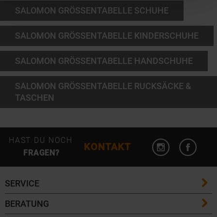
SALOMON GRÖSSENTABELLE SCHUHE
SALOMON GRÖSSENTABELLE KINDERSCHUHE
SALOMON GRÖSSENTABELLE HANDSCHUHE
SALOMON GRÖSSENTABELLE RUCKSÄCKE & T
ASCHEN
Instagram öffn
Facebo
HAST DU NOCH
KONTAKT
FRAGEN?
SERVICE
BERATUNG
FAQ / Hilfe