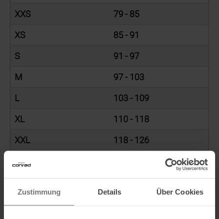
XXS
79 - 85
XS
85 - 91
S
91 - 97
M
97 - 103
L
103 - 109
XL
110 - 118
XXL
118 - 126
Unterbekleidung
Zustimmung
Details
Über Cookies
TAILLE (CM)