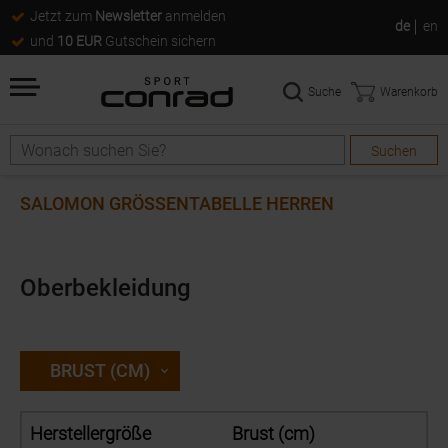
Jetzt zum
Newsletter
anmelden
de
en
und
10 EUR
Gutschein sichern
Suche
Warenkorb
Suchen
Suche
SALOMON GRÖSSENTABELLE HERREN
Oberbekleidung
BRUST (CM)
Herstellergröße
Brust (cm)