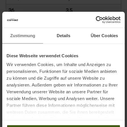
36
3,5
36 2/3
4,0
37 1/2
4,5
Zustimmung
Details
Über Cookies
38
5,0
Diese Webseite verwendet Cookies
38 2/3
5,5
Wir verwenden Cookies, um Inhalte und Anzeigen zu
39 1/2
6,0
personalisieren, Funktionen für soziale Medien anbieten
zu können und die Zugriffe auf unsere Website zu
40
6,5
analysieren. Außerdem geben wir Informationen zu Ihrer
Verwendung unserer Website an unsere Partner für
40 2/3
7,0
soziale Medien, Werbung und Analysen weiter. Unsere
Partner führen diese Informationen möglicherweise mit
41 1/2
7,5
weiteren Daten zusammen, die Sie ihnen bereitgestellt
haben oder die sie im Rahmen Ihrer Nutzung der Dienste
42
8,0
gesammelt haben.