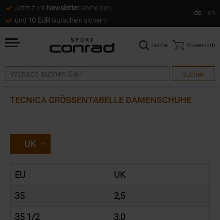
Jetzt zum
Newsletter
anmelden
de
en
und
10 EUR
Gutschein sichern
Suche
Warenkorb
Suchen
Suche
TECNICA GRÖSSENTABELLE DAMENSCHUHE
UK
EU
UK
35
2,5
35 1/2
3,0