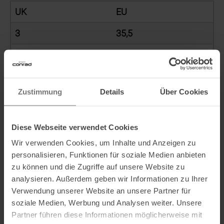
UK
EU
3
35,5
3,5
36
4
37
Zustimmung
Details
Über Cookies
4,5
37,5
5
38
Diese Webseite verwendet Cookies
5,5
39
Wir verwenden Cookies, um Inhalte und Anzeigen zu
personalisieren, Funktionen für soziale Medien anbieten
6
39,5
zu können und die Zugriffe auf unsere Website zu
analysieren. Außerdem geben wir Informationen zu Ihrer
6,5
40
Verwendung unserer Website an unsere Partner für
soziale Medien, Werbung und Analysen weiter. Unsere
7
40,5
Partner führen diese Informationen möglicherweise mit