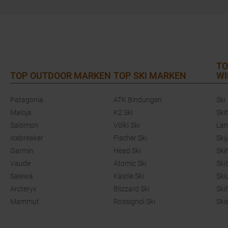
TO
TOP OUTDOOR MARKEN
TOP SKI MARKEN
WI
Patagonia
ATK Bindungen
Ski
Maloja
K2 Ski
Ski
Salomon
Völkl Ski
Lan
Icebreaker
Fischer Ski
Ski
Garmin
Head Ski
Ski
Vaude
Atomic Ski
Ski
Salewa
Kästle Ski
Ski
Arcteryx
Blizzard Ski
Ski
Mammut
Rossignol Ski
Ski