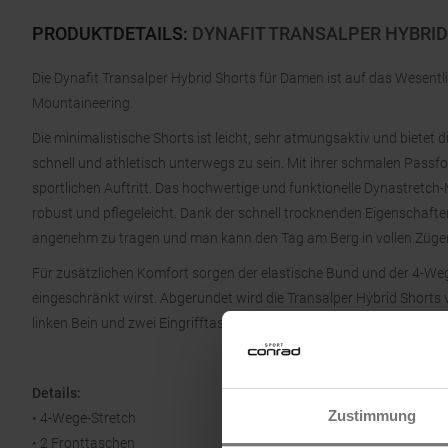
PRODUKTDETAILS
:
DYNAFIT TRANSALPER HYBRID
Die Dynafit Transalper Hybrid Shorts für Damen ist auf das Wesentli
Mountaineering.
Die minimalistische Shorts ist leicht, sehr atmungsaktiv und bietet
schnell und athletisch unterwegs zu sein. Mit ihrer schmalen Passf
sportlichen Auftritt. Das hochwertige und funktionelle Dynastretch
robust und pflegeleicht. Dank der schnell trocknenden Eigenschaft
angenehm zu tragen und man kann den Tag am Berg in vollen Züge
Für zusätzlichen Komfort sorgen der elastische Bund und der 4-Weg
eingeschränkt wirst. Abgerundet wird die Transalper Hybrid Shorts 
linken Bein und zwei Eingrifftaschen vorne.
Details:
Zustimmung
• 4-Wege-Stretch
• 2 Fronttaschen