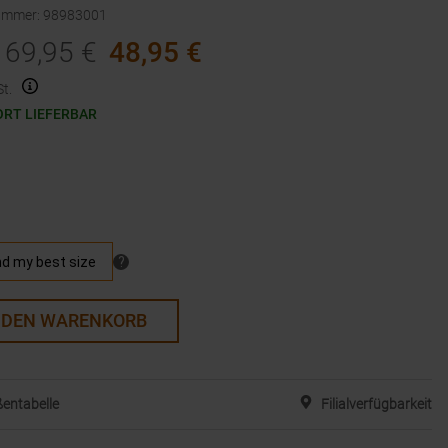
nummer
:
98983001
69,95
€
48,95
€
t.
ORT LIEFERBAR
 DEN WARENKORB
entabelle
Filialverfügbarkeit