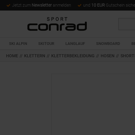
Jetzt zum
Newsletter
anmelden
und
10 EUR
Gutschein sich
Suche
SKI ALPIN
SKITOUR
LANGLAUF
SNOWBOARD
B
HOME
//
KLETTERN
//
KLETTERBEKLEIDUNG
//
HOSEN
//
SHORT