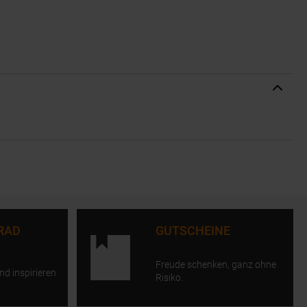
RAD
GUTSCHEINE
Freude schenken, ganz ohne
nd inspirieren
Risiko.