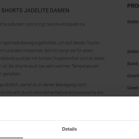
PRO
 SHORTS JADELITE DAMEN
Bekle
che reduziert und bringt Geschwindigkeit ins
 dir optimale Bewegungsfreiheit, um auf deinen Touren
orm und dem modernen Schnitt sorgt sie für einen
Bekle
-Material punktet mit hohem Tragekomfort und ist dabei
Bund
:
en ist die Shorts auch bei sehr warmen Temperaturen
n genießen.
Gesch
e-Stretch, damit du in deiner Bewegung nicht
Gewic
von Dynafit durch eine kleine Reißverschlusstasche am
Herst
Kateg
Details
Mark