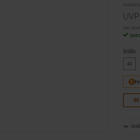
Artikel
UVP
inkl. MwS
SOF
Größe
40
IN
Größ