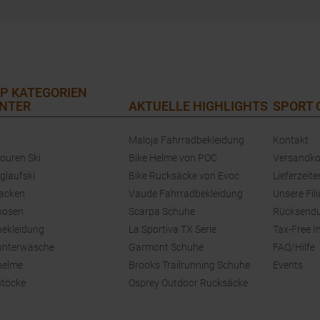
P KATEGORIEN
NTER
AKTUELLE HIGHLIGHTS
SPORT
Maloja Fahrradbekleidung
Kontakt
touren Ski
Bike Helme von POC
Versandko
glaufski
Bike Rucksäcke von Evoc
Lieferzeite
jacken
Vaude Fahrradbekleidung
Unsere Fili
hosen
Scarpa Schuhe
Rücksend
bekleidung
La Sportiva TX Serie
Tax-Free I
unterwäsche
Garmont Schuhe
FAQ/Hilfe
helme
Brooks Trailrunning Schuhe
Events
stöcke
Osprey Outdoor Rucksäcke