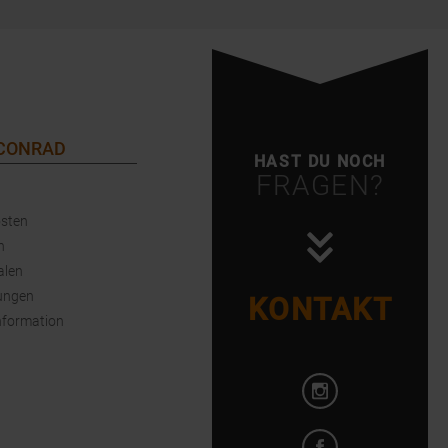
 CONRAD
HAST DU NOCH
FRAGEN?
sten
n
alen
ungen
KONTAKT
nformation
Instagram öffnen
Facebook öffnen