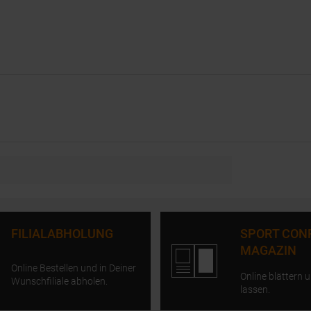
FILIALABHOLUNG
SPORT CON
MAGAZIN
Online Bestellen und in Deiner
Online blättern u
Wunschfiliale abholen.
lassen.