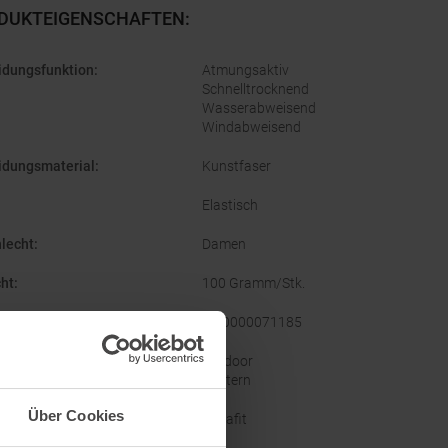
DUKTEIGENSCHAFTEN
:
idungsfunktion
:
Atmungsaktiv
Schnelltrocknend
Wasserabweisend
Windabweisend
idungsmaterial
:
Kunstfaser
Elastisch
lecht
:
Damen
ht
:
100 Gramm/Stk.
ellernummer
:
08-0000071185
orien
:
Outdoor
Klettern
Über Cookies
e
:
Dynafit