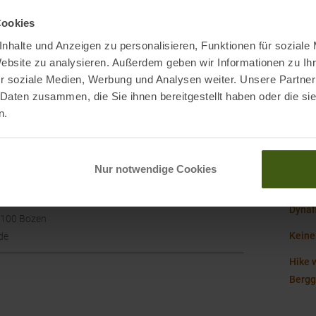
Nachh
Cookies
nhalte und Anzeigen zu personalisieren, Funktionen für soziale
Website zu analysieren. Außerdem geben wir Informationen zu I
Origi
r soziale Medien, Werbung und Analysen weiter. Unsere Partner
 Daten zusammen, die Sie ihnen bereitgestellt haben oder die s
Tasc
n.
Nur notwendige Cookies
Dynaf
Dynaf
39100 Bozen
Keine
de
Hike 
Berg