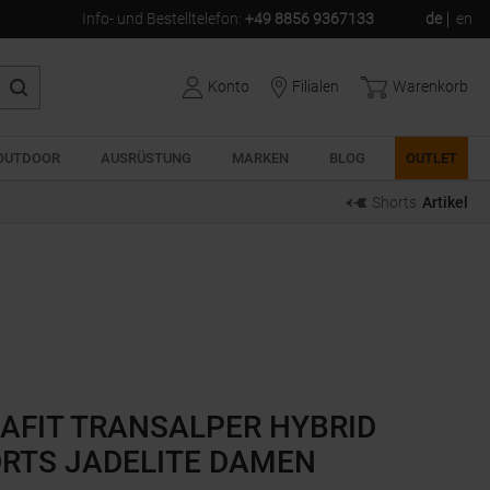
Info- und Bestelltelefon
:
+49 8856 9367133
de
en
Konto
Filialen
Warenkorb
OUTDOOR
AUSRÜSTUNG
MARKEN
BLOG
OUTLET
Shorts
Artikel
AFIT TRANSALPER HYBRID
RTS JADELITE DAMEN