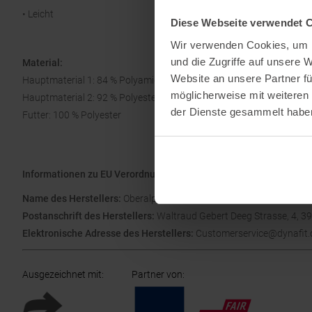
• Leicht
Diese Webseite verwendet 
Wir verwenden Cookies, um I
und die Zugriffe auf unsere 
Material:
Website an unsere Partner fü
Hauptmaterial 1: 84 % Polyamid, 16 % Elasthan
möglicherweise mit weiteren
Hauptmaterial 2: 92 % Polyester, 8 % Elasthan
der Dienste gesammelt habe
Futter: 100 % Polyester
Informationen zu EU Verordnung GPSR
Name des Herstellers:
Oberalp SPA
Postanschrift des Herstellers:
Waltraud Gebert Deeg Strasse, 4, 
Elektronische Adresse des Herstellers:
Customerservice@dynafit.
Ausgezeichnet mit
:
Partner von
: