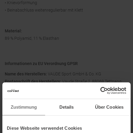
• Knievorformung
• Beinabschluss weitenregulierbar mit Klett
Material:
89 % Polyamid, 11 % Elasthan
Informationen zu EU Verordnung GPSR
Name des Herstellers:
VAUDE Sport GmbH & Co. KG
Postanschrift des Herstellers:
Vaude Straße 2, 88069 Tettnang
Elektronische Adresse des Herstellers:
service@vaude.com
Ausgezeichnet mit
:
Zustimmung
Details
Über Cookies
Diese Webseite verwendet Cookies