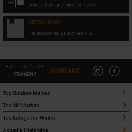
Online blättern und inspirieren lassen.
GUTSCHEINE
Freude schenken, ganz ohne Risiko.
Instagram öffn
Facebo
HAST DU NOCH
KONTAKT
FRAGEN?
Top Outdoor Marken
Top Ski Marken
Patagonia
Top Kategorien Winter
ATK Bindungen
Maloja
Aktuelle Highlights
Ski
K2 Ski
Salomon